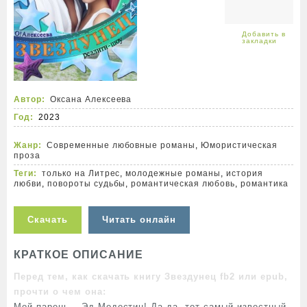
Автор:
Оксана Алексеева
Год:
2023
Жанр:
Современные любовные романы
,
Юмористическая
проза
Теги:
только на Литрес
,
молодежные романы
,
история
любви
,
повороты судьбы
,
романтическая любовь
,
романтика
Скачать
Читать онлайн
КРАТКОЕ ОПИСАНИЕ
Перед тем, как скачать книгу Звездунец fb2 или epub,
прочти о чем она:
Мой парень – Эд Модестин! Да-да, тот самый известный