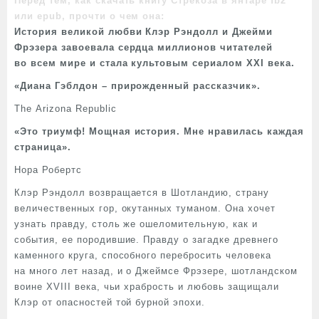
Перед тем, как скачать книгу Стрекоза в янтаре fb2
или epub, прочти о чем она:
История великой любви Клэр Рэндолл и Джейми
Фрэзера завоевала сердца миллионов читателей
во всем мире и стала культовым сериалом XXI века.
«Диана Гэблдон – прирожденный рассказчик».
The Arizona Republic
«Это триумф! Мощная история. Мне нравилась каждая
страница».
Нора Робертс
Клэр Рэндолл возвращается в Шотландию, страну
величественных гор, окутанных туманом. Она хочет
узнать правду, столь же ошеломительную, как и
события, ее породившие. Правду о загадке древнего
каменного круга, способного перебросить человека
на много лет назад, и о Джеймсе Фрэзере, шотландском
воине XVIII века, чьи храбрость и любовь защищали
Клэр от опасностей той бурной эпохи.