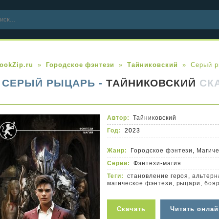
ookZip.ru
Городское фэнтези
Тайниковский
Серый р
СЕРЫЙ РЫЦАРЬ -
ТАЙНИКОВСКИЙ
СК
Автор:
Тайниковский
Год:
2023
Жанр:
Городское фэнтези
,
Магиче
Серии:
Фэнтези-магия
Теги:
становление героя
,
альтерн
магическое фэнтези
,
рыцари
,
боя
Скачать
Читать онлай