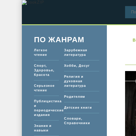
ПО ЖАНРАМ
B
Легкое
Зарубежная
чтение
литература
Спорт,
Хобби, Досуг
Здоровье,
Красота
Религия и
духовная
Серьезное
литература
чтение
Родителям
Публицистика
и
Детские книги
периодические
издания
Словари,
Справочники
Знания и
навыки