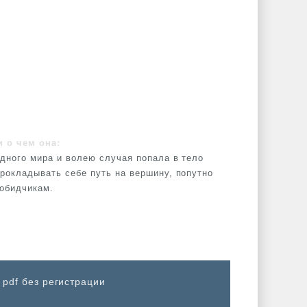
и о чем она:
одного мира и волею случая попала в тело
прокладывать себе путь на вершину, попутно
 обидчикам.
 pdf без регистрации