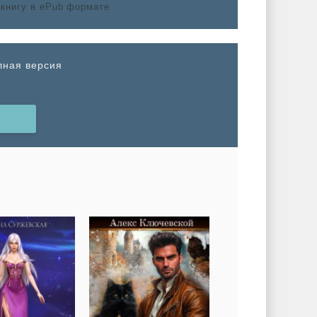
лная версия
Н