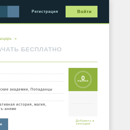
Войти
Регистрация
ыцарь
АЧАТЬ БЕСПЛАТНО
0
оценка
ские академии
,
Попаданцы
ативная история
,
магия
,
ръ-аниме
н