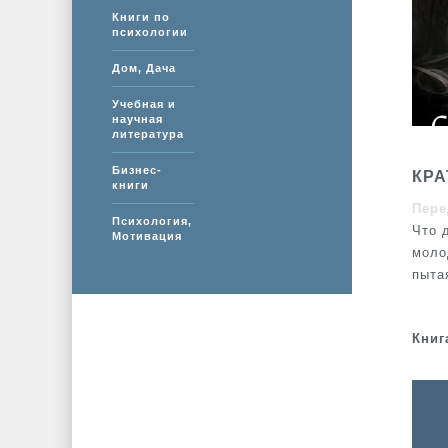
Книги по
психологии
Дом, Дача
Учебная и
научная
литература
Бизнес-
КРА
книги
Пере
Психология,
Что 
Мотивация
моло
пыта
Книг