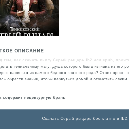
ТКОЕ ОПИСАНИЕ
д тем, как скачать книгу Серый рыцарь fb2 или epub, прочт
делать гениальному магу, душа которого была изгнана из его р
дого паренька из самого бедного знатного рода? Ответ прост: 
ясь обрести знания, чтобы вернуться домой и отомстить своим
а содержит нецензурную брань
Cкачать Серый рыцарь бесплатно в fb2,