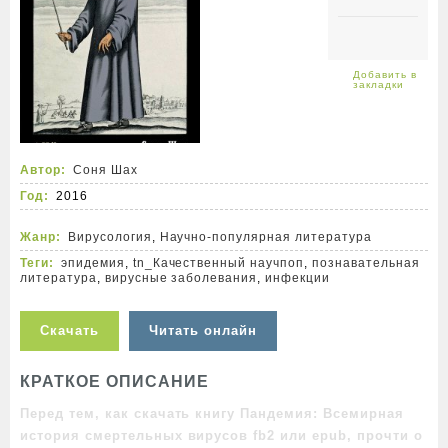
Автор:
Соня Шах
Год:
2016
Жанр:
Вирусология
,
Научно-популярная литература
Теги:
эпидемия
,
tn_Качественный научпоп
,
познавательная
литература
,
вирусные заболевания
,
инфекции
Скачать
Читать онлайн
КРАТКОЕ ОПИСАНИЕ
Перед тем, как скачать книгу Пандемия: Всемирная
история смертельных вирусов fb2 или epub, прочти о