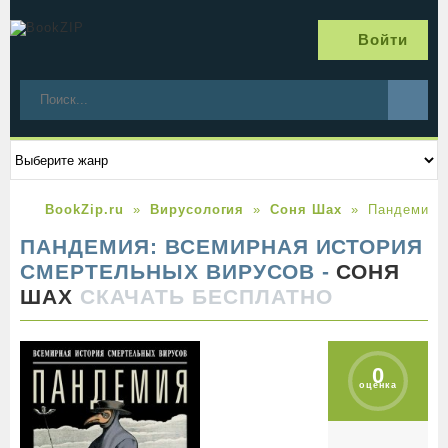
Войти
BookZip.ru
Вирусология
Соня Шах
Пандемия: 
ПАНДЕМИЯ: ВСЕМИРНАЯ ИСТОРИЯ
СМЕРТЕЛЬНЫХ ВИРУСОВ -
СОНЯ
ШАХ
СКАЧАТЬ БЕСПЛАТНО
0
оценка