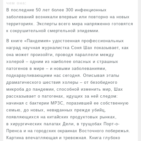
чем она:
В последние 50 лет более 300 инфекционных
заболеваний возникали впервые или повторно на новых
территориях. Эксперты всего мира напряженно готовятся
к сокрушительной смертельной эпидемии.
В книге «Пандемия» удостоенная профессиональных
наград научная журналистка Соня Шах показывает, как
она может произойти, проводя параллели между
холерой – одним из наиболее опасных и страшных
патогенов в мире – и новыми заболеваниями,
подкарауливающими нас сегодня. Описывая этапы
драматического шествия холеры – от безобидного
микроба до пандемии, способной изменить мир, Шах
рассказывает о патогенах, идущих за ней следом:
начиная с бактерии МРЗС, поразившей ее собственную
семью, до новых, невиданных прежде убийц,
появляющихся на китайских продуктовых рынках,
в хирургических палатах Дели, в трущобах Порт-о-
Пренса и на городских окраинах Восточного побережья.
Картина впечатляющая и тревожная. Книга глубоко