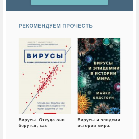
РЕКОМЕНДУЕМ ПРОЧЕСТЬ
Вирусы. Откуда они
Вирусы и эпидемии в
берутся, как
истории мира.
в
передаются людям и
Прошлое, настоящее и
что может защитить от
будущее