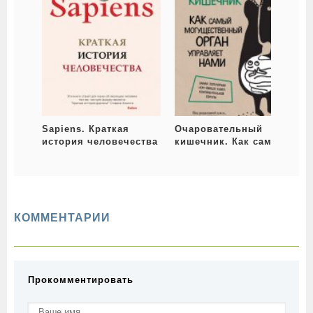
Sapiens. Краткая
Очаровательный
история человечества
кишечник. Как самый
могущественный
орган управляет нами
г
КОММЕНТАРИИ
Прокомментировать