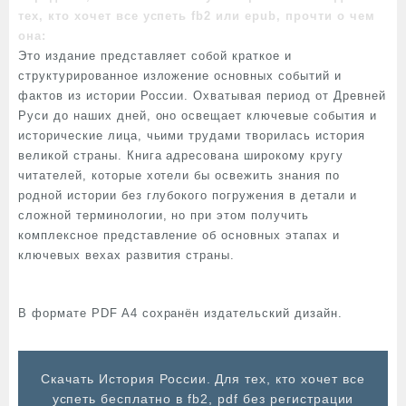
тех, кто хочет все успеть fb2 или epub, прочти о чем
она:
Это издание представляет собой краткое и
структурированное изложение основных событий и
фактов из истории России. Охватывая период от Древней
Руси до наших дней, оно освещает ключевые события и
исторические лица, чьими трудами творилась история
великой страны. Книга адресована широкому кругу
читателей, которые хотели бы освежить знания по
родной истории без глубокого погружения в детали и
сложной терминологии, но при этом получить
комплексное представление об основных этапах и
ключевых вехах развития страны.
В формате PDF A4 сохранён издательский дизайн.
Cкачать История России. Для тех, кто хочет все
успеть бесплатно в fb2, pdf без регистрации