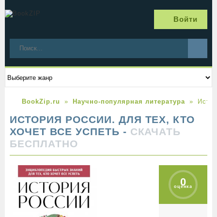
Войти
BookZip.ru
Научно-популярная литература
Истор
ИСТОРИЯ РОССИИ. ДЛЯ ТЕХ, КТО
ХОЧЕТ ВСЕ УСПЕТЬ -
СКАЧАТЬ
БЕСПЛАТНО
0
оценка