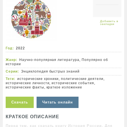
Год:
2022
Жанр:
Научно-популярная литература
,
Популярно об
истории
Серии:
Энциклопедия быстрых знаний
Теги:
исторические хроники
,
политические деятели
,
исторические личности
,
исторические события
,
исторические факты
,
краткое изложение
Скачать
Читать онлайн
КРАТКОЕ ОПИСАНИЕ
Перед тем, как скачать книгу История России. Для