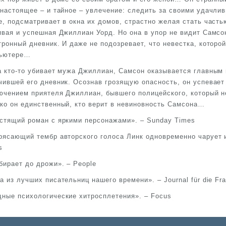
 настоящее – и тайное – увлечение: следить за своими удачли
е, подсматривает в окна их домов, страстно желая стать част
ивая и успешная Джиллиан Уорд. Но она в упор не видит Самсон
тронный дневник. И даже не подозревает, что невестка, которо
ьютере…
а кто-то убивает мужа Джиллиан, Самсон оказывается главным
чившей его дневник. Осознав грозящую опасность, он успевает
ючением приятеля Джиллиан, бывшего полицейского, который н
ко он единственный, кто верит в невиновность Самсона…
стящий роман с яркими персонажами». – Sunday Times
рясающий тембр авторского голоса Линк одновременно чарует и
s
бирает до дрожи». – People
а из лучших писательниц нашего времени». – Journal für die Fr
ные психологические хитросплетения». – Focus