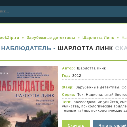
ookZip.ru
Зарубежные детективы
Шарлотта Линк
На
НАБЛЮДАТЕЛЬ -
ШАРЛОТТА ЛИНК
СК
Автор:
Шарлотта Линк
Год:
2012
Жанр:
Зарубежные детективы
,
Со
Серии:
Tok. Национальный бестс
Теги:
расследование убийств
,
сме
убийства
,
психологические трилл
темные тайны
,
психологические д
Скачать
Читать онлай