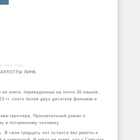
о чем она:
АРЛОТТЫ ЛИНК.
ее книги, переведенные на почти 30 языков,
3 гг. снято более двух десятков фильмов и
тива-триллера. Пронзительный роман о
му и потерянному человеку.
ь. В свои тридцать лет остался без работы и
 и замкнутый. И никто не знает, что у Самсона