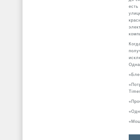
есть
улиц
крас
элек
комп
Когд
полу
искл
Одна
«Бле
«Пот
Time
«Про
«Одн
«Мощ