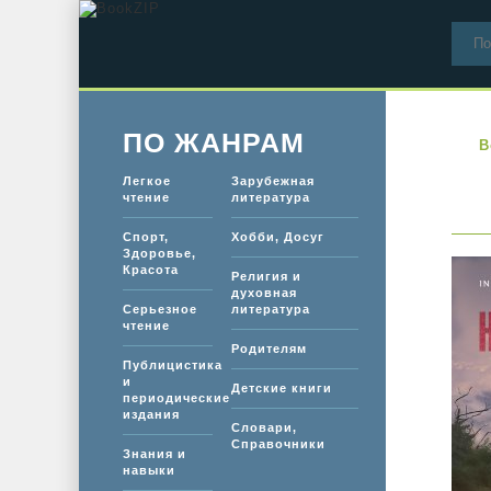
ПО ЖАНРАМ
B
Легкое
Зарубежная
чтение
литература
Спорт,
Хобби, Досуг
Здоровье,
Красота
Религия и
духовная
Серьезное
литература
чтение
Родителям
Публицистика
и
Детские книги
периодические
издания
Словари,
Справочники
Знания и
навыки