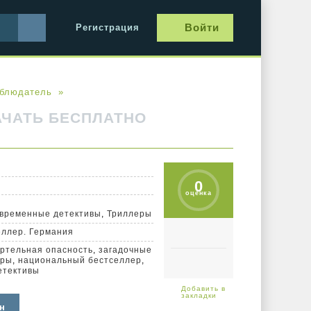
Войти
Регистрация
блюдатель
АЧАТЬ БЕСПЛАТНО
0
оценка
временные детективы
,
Триллеры
еллер. Германия
ртельная опасность
,
загадочные
еры
,
национальный бестселлер
,
етективы
н