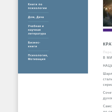
Книги по
психологии
Дом, Дача
Учебная и
научная
литература
Бизнес-
КРА
книги
Пере
Психология,
В М
Мотивация
НАЦ
Шарл
стал
сери
Соче
духо
Самс
до с