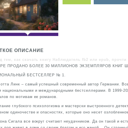
ТКОЕ ОПИСАНИЕ
д тем, как скачать книгу Наблюдатель fb2 или epub, прочти 
ИРЕ ПРОДАНО БОЛЕЕ 30 МИЛЛИОНОВ ЭКЗЕМПЛЯРОВ КНИГ Ш
ИОНАЛЬНЫЙ БЕСТСЕЛЛЕР № 1.
отта Линк – самый успешный современный автор Германии. Все 
и национальными и международными бестселлерами. В 1999-202
алов по мотивам ее романов.
тание глубокого психологизма и мастерски выстроенного детек
вном одиночестве и опасностях, которые оно несет озлобленно
она Сигала все вокруг считают неудачником. Да он такой и ест
их пор живет в доме со своим братом и его женой… Он странный