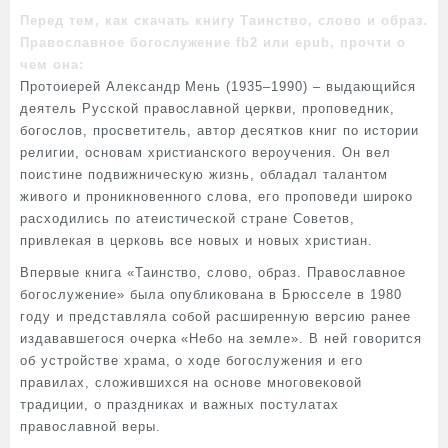
Перед тем, как скачать книгу Таинство, слово и образ.
Православное богослужение fb2 или epub, прочти о
чем она:
Протоиерей Александр Мень (1935–1990) – выдающийся
деятель Русской православной церкви, проповедник,
богослов, просветитель, автор десятков книг по истории
религии, основам христианского вероучения. Он вел
поистине подвижническую жизнь, обладал талантом
живого и проникновенного слова, его проповеди широко
расходились по атеистической стране Советов,
привлекая в церковь все новых и новых христиан.
Впервые книга «Таинство, слово, образ. Православное
богослужение» была опубликована в Брюсселе в 1980
году и представляла собой расширенную версию ранее
издававшегося очерка «Небо на земле». В ней говорится
об устройстве храма, о ходе богослужения и его
правилах, сложившихся на основе многовековой
традиции, о праздниках и важных постулатах
православной веры.