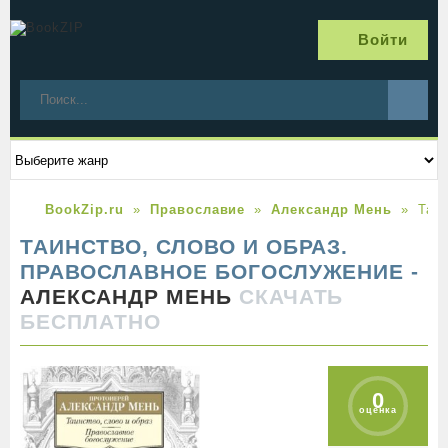
Войти
BookZip.ru
Православие
Александр Мень
Таи
ТАИНСТВО, СЛОВО И ОБРАЗ.
ПРАВОСЛАВНОЕ БОГОСЛУЖЕНИЕ -
АЛЕКСАНДР МЕНЬ
СКАЧАТЬ
БЕСПЛАТНО
0
оценка