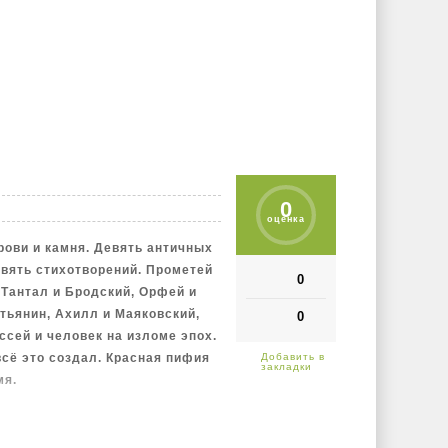
0
оценка
рови и камня. Девять античных
евять стихотворений. Прометей
0
Тантал и Бродский, Орфей и
стьянин, Ахилл и Маяковский,
0
ссей и человек на изломе эпох.
 всё это создал. Красная пифия
мя.