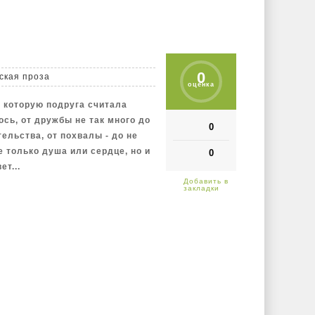
0
ская проза
оценка
, которую подруга считала
ось, от дружбы не так много до
0
тельства, от похвалы - до не
 только душа или сердце, но и
0
ет...