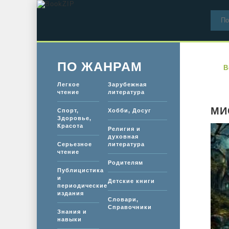
ПО ЖАНРАМ
B
Легкое
Зарубежная
чтение
литература
МИ
Спорт,
Хобби, Досуг
Здоровье,
Красота
Религия и
духовная
Серьезное
литература
чтение
Родителям
Публицистика
и
Детские книги
периодические
издания
Словари,
Справочники
Знания и
навыки