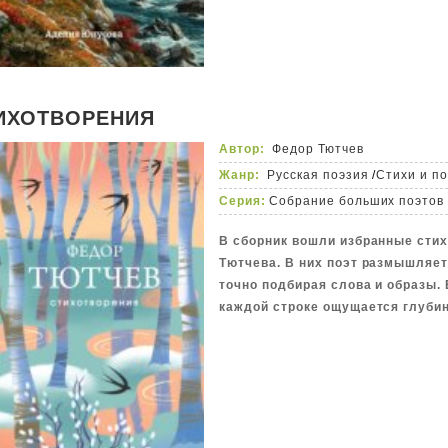
ИХОТВОРЕНИЯ
Автор:
Федор Тютчев
Жанр:
Русская поэзия
/
Стихи и п
Серия:
Собрание больших поэтов
В сборник вошли избранные сти
Тютчева. В них поэт размышляет
точно подбирая слова и образы. Е
каждой строке ощущается глубин