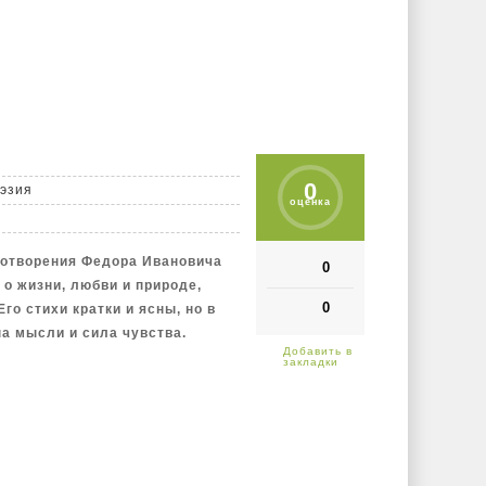
0
оэзия
оценка
хотворения Федора Ивановича
0
 о жизни, любви и природе,
0
го стихи кратки и ясны, но в
а мысли и сила чувства.