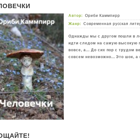
ЛОВЕЧКИ
Автор:
Ориби Каммпирр
Жанр:
Современная русская лите
Однажды мы с другом пошли в ле
идти следом на самую высокую го
вовсе, а... До сих пор с трудом
совсем невозможно... Это шок, а 
ОЩАЙТЕ!