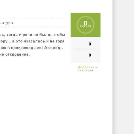
0
ратура
оценка
с, тогда и речи не было, чтобы
ру... а это оказалась и не гора
0
 верю в произошедшее! Это ведь
не откровение.
0