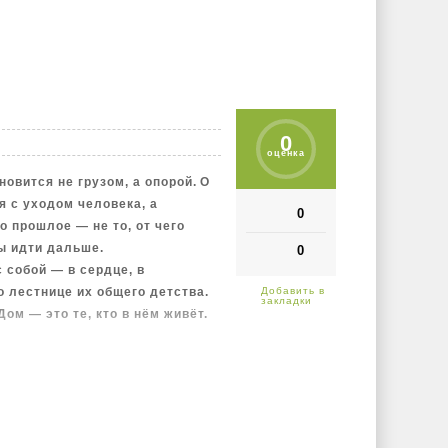
0
оценка
новится не грузом, а опорой. О
я с уходом человека, а
0
о прошлое — не то, от чего
лы идти дальше.
0
с собой — в сердце, в
о лестнице их общего детства.
ом — это те, кто в нём живёт.