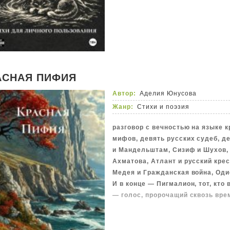
АСНАЯ ПИФИЯ
Автор:
Аделия Юнусова
Жанр:
Стихи и поэзия
разговор с вечностью на языке к
мифов, девять русских судеб, д
и Мандельштам, Сизиф и Шухов, 
Ахматова, Атлант и русский кре
Медея и Гражданская война, Оди
И в конце — Пигмалион, тот, кто
— голос, пророчащий сквозь вре