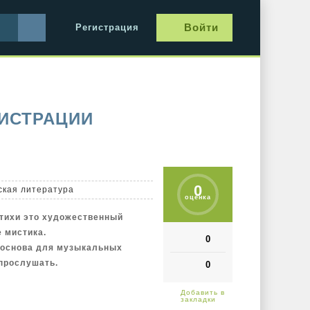
Войти
Регистрация
ГИСТРАЦИИ
0
ская литература
оценка
стихи это художественный
 мистика.
0
к основа для музыкальных
 прослушать.
0