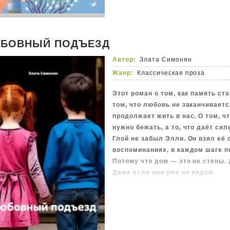
БОВНЫЙ ПОДЪЕЗД
Автор:
Злата Симонян
Жанр:
Классическая проза
Этот роман о том, как память ста
том, что любовь не заканчиваетс
продолжает жить в нас. О том, чт
нужно бежать, а то, что даёт си
Глой не забыл Элли. Он взял её 
воспоминаниях, в каждом шаге п
Потому что дом — это не стены. Д
Даже если они уже не рядом.