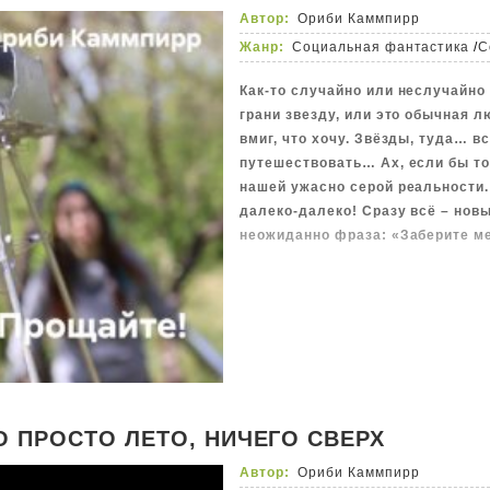
Автор:
Ориби Каммпирр
Жанр:
Социальная фантастика
/
С
Как-то случайно или неслучайно
грани звезду, или это обычная л
вмиг, что хочу. Звёзды, туда… в
путешествовать… Ах, если бы то
нашей ужасно серой реальности.
далеко-далеко! Сразу всё – новы
неожиданно фраза: «Заберите м
О ПРОСТО ЛЕТО, НИЧЕГО СВЕРХ
Автор:
Ориби Каммпирр