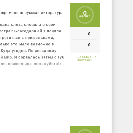
0
овременная русская литература
оценка
 одна слеза словила в свои
юстра? Благодаря ей я поняла
0
стретиться с пришельцами,
лько это было возможно в
0
 Куда угодно. По-звёздному
й мир. И сорвалась затем с губ
еня, пришельцы, пожалуйста!»