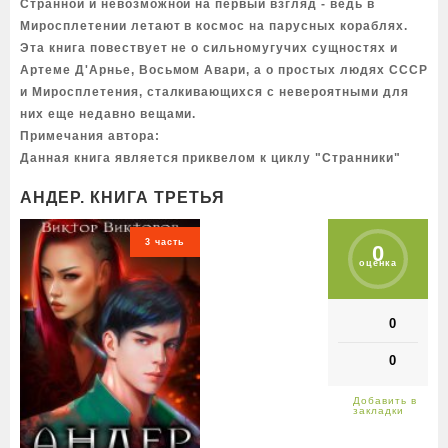
Странной и невозможной на первый взгляд - ведь в
Миросплетении летают в космос на парусных кораблях.
Эта книга повествует не о сильномугучих сущностях и
Артеме Д'Арнье, Восьмом Авари, а о простых людях СССР
и Миросплетения, сталкивающихся с невероятными для
них еще недавно вещами.
Примечания автора:
Данная книга является приквелом к циклу "Странники"
АНДЕР. КНИГА ТРЕТЬЯ
3 часть
0
оценка
0
0