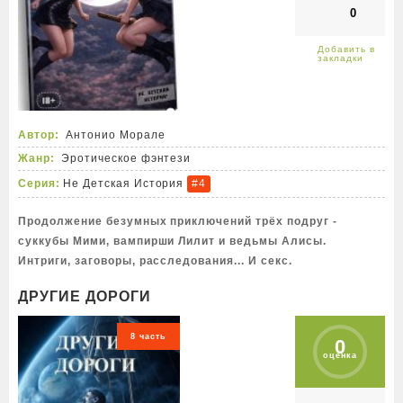
0
Автор:
Антонио Морале
Жанр:
Эротическое фэнтези
Серия:
Не Детская История
#4
Продолжение безумных приключений трёх подруг -
суккубы Мими, вампирши Лилит и ведьмы Алисы.
Интриги, заговоры, расследования... И секс.
ДРУГИЕ ДОРОГИ
8 часть
0
оценка