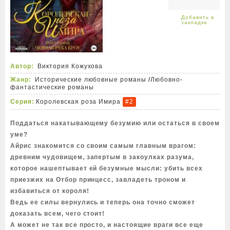
Автор:
Виктория Кожухова
Жанр:
Исторические любовные романы
/
Любовно-
фантастические романы
Серия:
Королевская роза Имира
#2
Поддаться накатывающему безумию или остаться в своем
уме?
Айрис знакомится со своим самым главным врагом:
древним чудовищем, запертым в закоулках разума,
которое нашептывает ей безумные мысли: убить всех
приезжих на Отбор принцесс, завладеть троном и
избавиться от короля!
Ведь ее силы вернулись и теперь она точно сможет
доказать всем, чего стоит!
А может не так все просто, и настоящие враги все еще