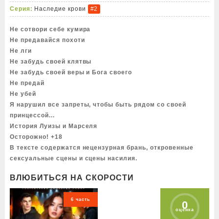
Серия:
Наследие крови
#2
Не сотвори себе кумира
Не предавайся похоти
Не лги
Не забудь своей клятвы
Не забудь своей веры и Бога своего
Не предай
Не убей
Я нарушил все запреты, чтобы быть рядом со своей
принцессой...
История Луизы и Марселя
Осторожно! +18
В тексте содержатся нецензурная брань, откровенные
сексуальные сцены и сцены насилия.
ВЛЮБИТЬСЯ НА СКОРОСТИ
6 часть
0
оценка