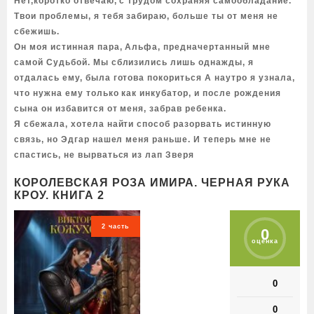
Нет,коротко отвечаю, с трудом сохраняя самообладание.
Твои проблемы, я тебя забираю, больше ты от меня не
сбежишь.
Он моя истинная пара, Альфа, предначертанный мне
самой Судьбой. Мы сблизились лишь однажды, я
отдалась ему, была готова покориться А наутро я узнала,
что нужна ему только как инкубатор, и после рождения
сына он избавится от меня, забрав ребенка.
Я сбежала, хотела найти способ разорвать истинную
связь, но Эдгар нашел меня раньше. И теперь мне не
спастись, не вырваться из лап Зверя
КОРОЛЕВСКАЯ РОЗА ИМИРА. ЧЕРНАЯ РУКА
КРОУ. КНИГА 2
2 часть
0
оценка
0
0