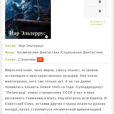
0
0
Автор:
Иар Эльтеррус
Жанр:
Космическая фантастика
/
Социальная фантастика
Серия:
Странники
#8
Миросплетение, пена миров, смесь планет, островов-
астероидов и пространственных пузырей. Оно очень
многогранно, чего там только нет. А не так давно
появилась планета Земля 1943-го года. Супердредноут
"Петроград" помог сталинскому СССР в пух и прах
разгромить Германию и взять под контроль всю Европу. И
Советский Союз, оставив другие страны планеты далеко
позади, начал становиться космической цивилизацией.