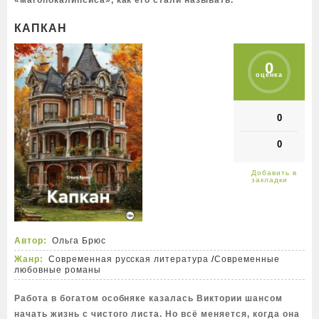
«магопокалипсиса», как его стали называть.
КАПКАН
0
оценка
0
0
Автор:
Ольга Брюс
Жанр:
Современная русская литература
/
Современные
любовные романы
Работа в богатом особняке казалась Виктории шансом
начать жизнь с чистого листа. Но всё меняется, когда она