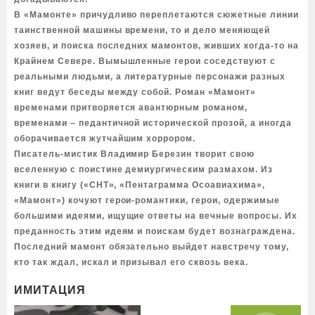
В «Мамонте» причудливо переплетаются сюжетные линии
таинственной машины времени, то и дело меняющей
хозяев, и поиска последних мамонтов, живших когда-то на
Крайнем Севере. Вымышленные герои соседствуют с
реальными людьми, а литературные персонажи разных
книг ведут беседы между собой. Роман «Мамонт»
временами притворяется авантюрным романом,
временами – педантичной исторической прозой, а иногда
оборачивается жутчайшим хоррором.
Писатель-мистик Владимир Березин творит свою
вселенную с поистине демиургическим размахом. Из
книги в книгу («СНТ», «Пентаграмма Осоавиахима»,
«Мамонт») кочуют герои-романтики, герои, одержимые
большими идеями, ищущие ответы на вечные вопросы. Их
преданность этим идеям и поискам будет вознаграждена.
Последний мамонт обязательно выйдет навстречу тому,
кто так ждал, искал и призывал его сквозь века.
ИМИТАЦИЯ