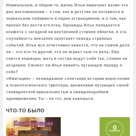
Нормальную, в общем-то, жизнь Ильи омрачают разве что
два воспоминания – о том, как в детстве он потерялся в
зеркальном лабиринте в парке аттракционов, и о том, как
пропал без вести его отец. Однажды Илье попадается
конфета с загадкой на внутренней стороне обертки, и эта
случайность внезапно запускает череду странных
событий. Илье все отчетливее кажется, что на самом деле
он – это кто-то другой, что он играет чью-то роль. Ему
снятся кошмары, мать и сестра ведут себя так, словно он
нездоров. Сможет ли Илья принять пугающую правду о
себе?
«Имитация» – неожиданное сочетание истории взросления
и психологического триллера, временами пугающее своей
сновидческой ирреальностью и правдоподобием
одновременно. Ты – не тот, кем кажешься.
ЧТО-ТО БЫЛО
0
оценка