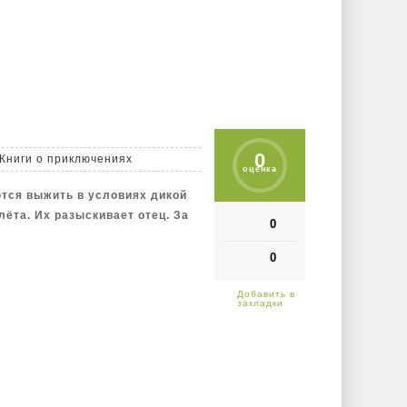
ью государству и голосом
тенах учебного заведения,
чество и жестокость, а любое
но и жестоко.
0
Книги о приключениях
оценка
тся выжить в условиях дикой
ёта. Их разыскивает отец. За
0
0