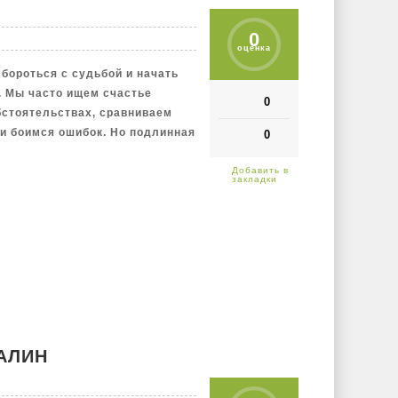
0
оценка
ь бороться с судьбой и начать
м. Мы часто ищем счастье
0
бстоятельствах, сравниваем
 и боимся ошибок. Но подлинная
0
АЛИН