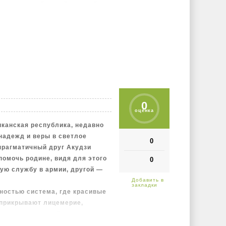
 мысли... той самой главной
ытаются поймать.
0
оценка
иканская республика, недавно
надежд и веры в светлое
0
прагматичный друг Акудзи
помочь родине, видя для этого
0
ную службу в армии, другой —
ьностью система, где красивые
 прикрывают лицемерие,
ну подавления. Поступив в
Амаре оказывается в эпицентре