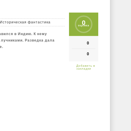
0
Историческая фантастика
оценка
авился в Индию. К нему
 лучниками. Разведка дала
0
е.
0