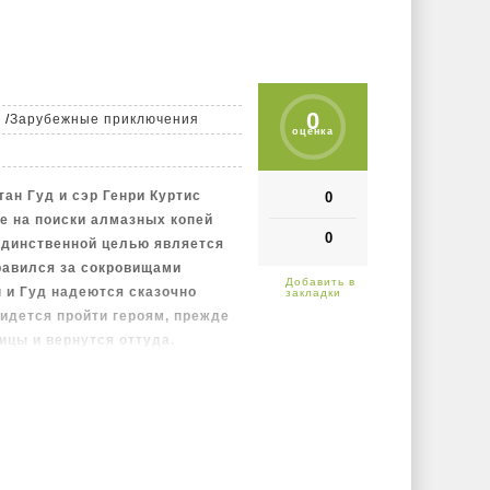
рить в чудеса, и обязательно
 кому они случаются.
0
я
/
Зарубежные приключения
оценка
ан Гуд и сэр Генри Куртис
0
е на поиски алмазных копей
0
единственной целью является
правился за сокровищами
н и Гуд надеются сказочно
ридется пройти героям, прежде
ицы и вернутся оттуда.