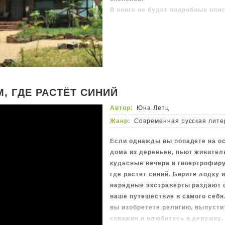
В книге не будет подробных опи
передвижений.
М, ГДЕ РАСТЁТ СИНИЙ
Автор:
Юна Летц
Жанр:
Современная русская лите
Если однажды вы попадете на о
дома из деревьев, пьют живител
кудесные вечера и гипертрофиру
где растет синий. Берите лодку и
нарядные экстраверты раздают с
ваше путешествие в самого себя.
вы изобретете религию, выпусти
скважин и влюбитесь в девушку,