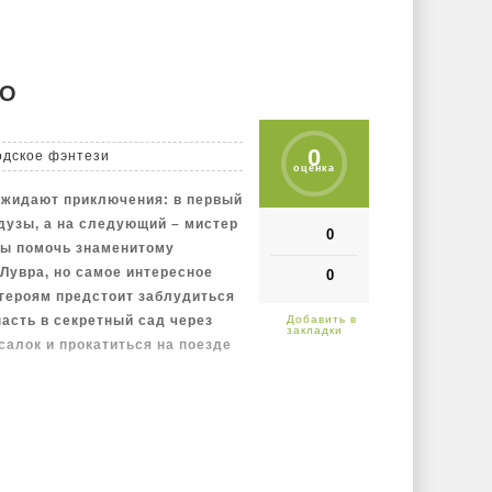
КО
0
одское фэнтези
оценка
джидают приключения: в первый
дузы, а на следующий – мистер
0
бы помочь знаменитому
Лувра, но самое интересное
0
 героям предстоит заблудиться
пасть в секретный сад через
салок и прокатиться на поезде
 Муном и мисс Олив,
лантического океана,
ллическом верблюде сквозь
айте чаек и пейте мятный чай
увшись из сказочного