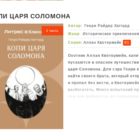
путешествия, не переставайте ве
говорите спасибо тем, благодаря
ПИ ЦАРЯ СОЛОМОНА
Автор:
Генри Райдер Хаггард
1 часть
Жанр:
Исторические приключени
Серия:
Аллан Квотермейн
#1
Охотник Аллан Квотермейн, капит
пускаются в опасное путешестви
царя Соломона. Для сэра Генри 
найти своего брата, который от
и пропал без вести, а Квотермей
разбогатеть. Много испытаний п
чем они доберутся до сокровищн