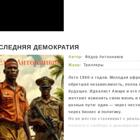
возможно, вы находитесь внутри
мысли, что люди так отчаянно п
СЛЕДНЯЯ ДЕМОКРАТИЯ
Автор:
Фёдор Антонников
Жанр:
Триллеры
Лето 1960-х годов. Молодая афр
обретшая независимость, полна 
будущее. Идеалист Амаре и его 
мечтают изменить свою жизнь и 
разные пути: один — через чест
через бизнес и политику.
Но их жёстко сталкивает с реал
лозунги о свободе и демократии
коррупцию и безжалостную маши
престижную военную академию, 