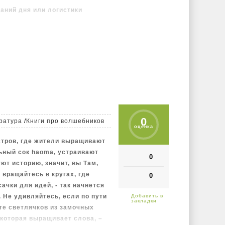
саний дня или логистики
0
ратура
/
Книги про волшебников
оценка
стров, где жители выращивают
ьный сок haoma, устраивают
0
ют историю, значит, вы Там,
 вращайтесь в кругах, где
0
ачки для идей, - так начнется
 Не удивляйтесь, если по пути
те светлячков из замочных
 которая выращивает слова, –