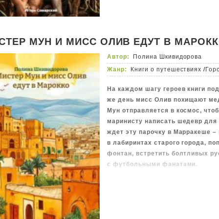
СТЕР МУН И МИСС ОЛИВ ЕДУТ В МАРОК
Автор:
Полина Шкивидорова
Жанр:
Книги о путешествиях
/
Гор
На каждом шагу героев книги по
же день мисс Олив похищают ме
Мун отправляется в космос, что
маринисту написать шедевр для 
ждет эту парочку в Марракеше –
в лабиринтах старого города, по
фонтан, встретить болтливых ру
с футбольными фанатами.
Путешествуя вместе с мистером
почувствуйте соленые брызги Ат
промчитесь на скоростном мета
настоящую пустыню, передразнив
из серебряных чайников. А верн