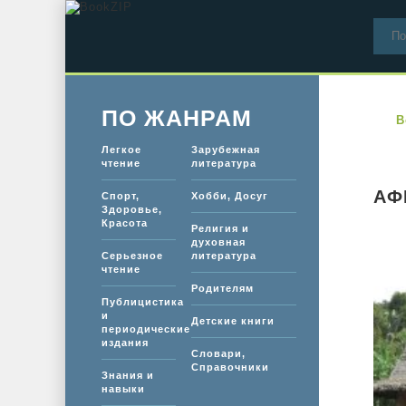
ПО ЖАНРАМ
B
Легкое
Зарубежная
чтение
литература
АФ
Спорт,
Хобби, Досуг
Здоровье,
Красота
Религия и
духовная
Серьезное
литература
чтение
Родителям
Публицистика
и
Детские книги
периодические
издания
Словари,
Справочники
Знания и
навыки