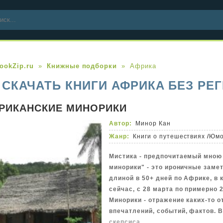
ookZip.ru
Книжные подборки
Африка
СКАЧАТЬ КНИГИ АФРИКА БЕЗ РЕ
РИКАНСКИЕ МИНОРИКИ
Автор:
Минор Кан
Жанр:
Книги о путешествиях
/
Юмо
Мистика - предпочитаемый мною
минорики" - это ироничные заме
длиной в 50+ дней по Африке, в
сейчас, с 28 марта по примерно 2
Минорики - отражение каких-то 
впечатлений, событий, фактов. 
скепсиса.