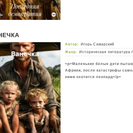
борьбы между слепой лояльност
собственной совести. Здесь, в с
процветают кумовство, взяточни
инакомыслие карается беспощад
НЕЧКА
Автор:
Игорь Самарский
Жанр:
Историческая литература
/
<p>Маленькие белые дети пытаю
Африки, после катастрофы самол
ними охотится леопард</p>