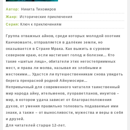
Автор:
Никита Тихомиров
Жанр:
Исторические приключения
Серия:
Ключ к приключениям
Группа отважных айнов, среди которых молодой охотник
Канчиоманте, отправляется в далёкие земли, но
оказывается в Стране Мрака. Как выжить в суровом
северном краю, если настигают голод и болезни… Кто
такие «шитые лица», обитатели этих негостеприимных
мест, и права ли молва, называя их злобными и
жестокими… Удастся ли путешественникам снова увидеть
берега прекрасной родной Айнумосири…
Непривычный для современного читателя таинственный
мир народа айну, ительменов, луораветланов, инуитов –
мир, в котором удача зависит от благорасположения
духов, от умения правильно толковать подаваемые ими
знаки, а также – от выносливости, мужества и веры в себя
и друзей.
Для читателей старше 12▫лет.