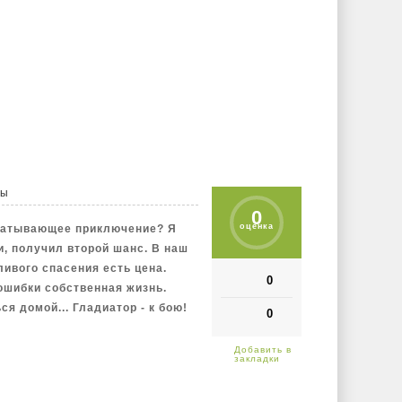
цы
0
оценка
хватывающее приключение? Я
и, получил второй шанс. В наш
ливого спасения есть цена.
0
 ошибки собственная жизнь.
ся домой... Гладиатор - к бою!
0