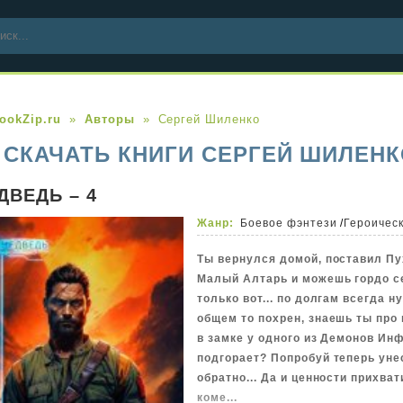
ookZip.ru
Авторы
Сергей Шиленко
СКАЧАТЬ КНИГИ СЕРГЕЙ ШИЛЕНК
ДВЕДЬ – 4
Жанр:
Боевое фэнтези
/
Героичес
Ты вернулся домой, поставил Пу
Малый Алтарь и можешь гордо се
только вот... по долгам всегда н
общем то похрен, знаешь ты про н
в замке у одного из Демонов Ин
подгорает? Попробуй теперь уне
обратно... Да и ценности прихват
коме...