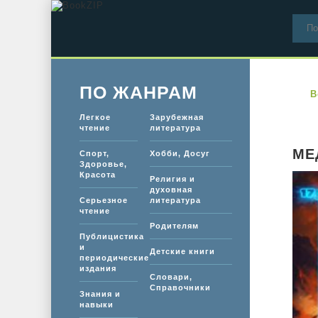
ПО ЖАНРАМ
B
Легкое
Зарубежная
чтение
литература
МЕ
Спорт,
Хобби, Досуг
Здоровье,
Красота
Религия и
духовная
Серьезное
литература
чтение
Родителям
Публицистика
и
Детские книги
периодические
издания
Словари,
Справочники
Знания и
навыки