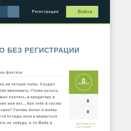
Войти
Регистрация
О БЕЗ РЕГИСТРАЦИИ
кое фэнтези
0
оценка
ха на четыре лапы. Создал
бя именовать: Глава культа,
ужно платить, и кредитору в
0
их или нет... Как тебе в гостях
ферно? Голова болит и жопка
0
сти отсюда ноги и вернуться
ить не забудь, а то Жаба в