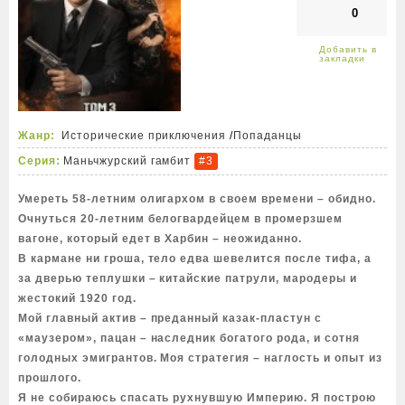
0
Жанр:
Исторические приключения
/
Попаданцы
Серия:
Маньчжурский гамбит
#3
Умереть 58-летним олигархом в своем времени – обидно.
Очнуться 20-летним белогвардейцем в промерзшем
вагоне, который едет в Харбин – неожиданно.
В кармане ни гроша, тело едва шевелится после тифа, а
за дверью теплушки – китайские патрули, мародеры и
жестокий 1920 год.
Мой главный актив – преданный казак-пластун с
«маузером», пацан – наследник богатого рода, и сотня
голодных эмигрантов. Моя стратегия – наглость и опыт из
прошлого.
Я не собираюсь спасать рухнувшую Империю. Я построю