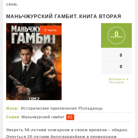
свою.
МАНЬЧЖУРСКИЙ ГАМБИТ. КНИГА ВТОРАЯ
2 часть
0
оценка
0
0
Жанр:
Исторические приключения
/
Попаданцы
Серия:
Маньчжурский гамбит
#2
Умереть 58-летним олигархом в своем времени – обидно.
Очнуться 20-летним белогвардейцем в промерзшем