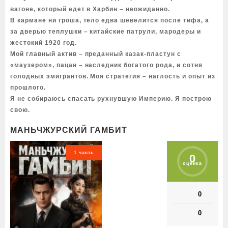
вагоне, который едет в Харбин – неожиданно.
В кармане ни гроша, тело едва шевелится после тифа, а
за дверью теплушки – китайские патрули, мародеры и
жестокий 1920 год.
Мой главный актив – преданный казак-пластун с
«маузером», пацан – наследник богатого рода, и сотня
голодных эмигрантов. Моя стратегия – наглость и опыт из
прошлого.
Я не собираюсь спасать рухнувшую Империю. Я построю
свою.
МАНЬЧЖУРСКИЙ ГАМБИТ
1 часть
0
оценка
0
0