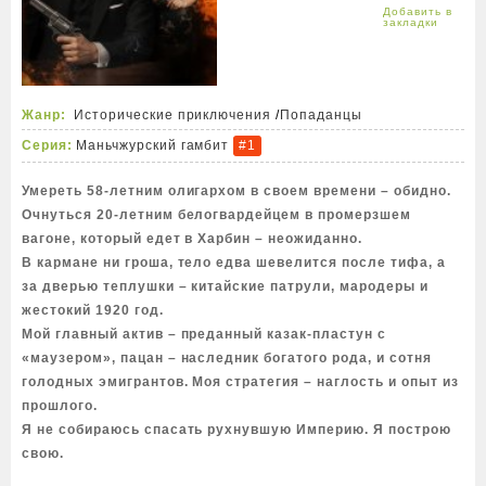
Жанр:
Исторические приключения
/
Попаданцы
Серия:
Маньчжурский гамбит
#1
Умереть 58-летним олигархом в своем времени – обидно.
Очнуться 20-летним белогвардейцем в промерзшем
вагоне, который едет в Харбин – неожиданно.
В кармане ни гроша, тело едва шевелится после тифа, а
за дверью теплушки – китайские патрули, мародеры и
жестокий 1920 год.
Мой главный актив – преданный казак-пластун с
«маузером», пацан – наследник богатого рода, и сотня
голодных эмигрантов. Моя стратегия – наглость и опыт из
прошлого.
Я не собираюсь спасать рухнувшую Империю. Я построю
свою.