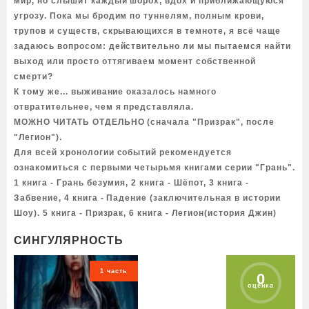
мир, но слышит каждый шорох, вдох и приближающуюся
угрозу. Пока мы бродим по туннелям, полным крови,
трупов и существ, скрывающихся в темноте, я всё чаще
задаюсь вопросом: действительно ли мы пытаемся найти
выход или просто оттягиваем момент собственной
смерти?
К тому же... выживание оказалось намного
отвратительнее, чем я представляла.
МОЖНО ЧИТАТЬ ОТДЕЛЬНО (сначала "Призрак", после
"Легион").
Для всей хронологии событий рекомендуется
ознакомиться с первыми четырьмя книгами серии "Грань".
1 книга - Грань безумия, 2 книга - Шёпот, 3 книга -
Забвение, 4 книга - Падение (заключительная в истории
Шоу). 5 книга - Призрак, 6 книга - Легион(история Джин)
СИНГУЛЯРНОСТЬ
1 часть
0
оценка