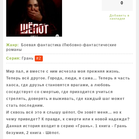
0
Жанр:
Боевая фантастика
/
Любовно-фантастические
романы
Серия:
Грань
#2
Мир пал, и вместе с ним исчезла моя прежняя жизнь.
Теперь всё другое. Города, люди, я сама… Теперь я часть
хаоса, где друзья становятся врагами, а любовь
соседствует со смертью, где приходится учиться
стрелять, доверять и выживать, где каждый шаг может
стать последним.
И сквозь всё это я слышу шёпот. Он зовёт меня… но к
чему приведет? К правде, к смерти или к новой надежде?
Данная история входит в серию «Грань». 1 книга - Грань
безумия, 2 книга - Шёпот.