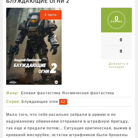
БЛУЖДАЮЩИЕ ОГНИ 2
2 часть
0
оценка
0
0
Жанр:
Боевая фантастика
/
Космическая фантастика
Серия:
Блуждающие огни
#2
Мало того, что тебя насильно забрали в армию и по
надуманному обвинению отправили в штрафную бригаду,
так еще и предали потом... Ситуация критическая, выжив в
кровавой мясорубке, остатки штрафников были брошены