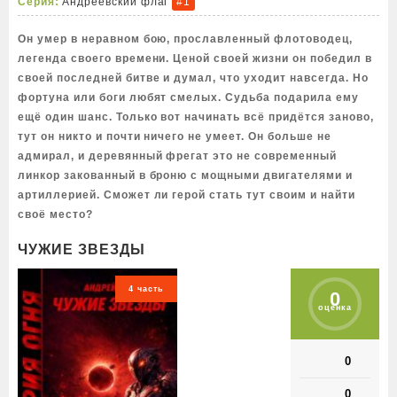
Серия:
Андреевский флаг
#1
Он умер в неравном бою, прославленный флотоводец,
легенда своего времени. Ценой своей жизни он победил в
своей последней битве и думал, что уходит навсегда. Но
фортуна или боги любят смелых. Судьба подарила ему
ещё один шанс. Только вот начинать всё придётся заново,
тут он никто и почти ничего не умеет. Он больше не
адмирал, и деревянный фрегат это не современный
линкор закованный в броню с мощными двигателями и
артиллерией. Сможет ли герой стать тут своим и найти
своё место?
ЧУЖИЕ ЗВЕЗДЫ
4 часть
0
оценка
0
0