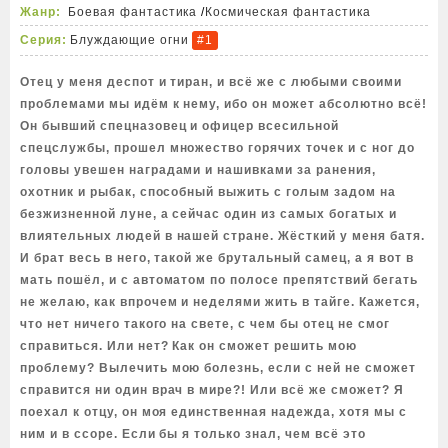
Жанр:
Боевая фантастика
/
Космическая фантастика
Серия:
Блуждающие огни
#1
Отец у меня деспот и тиран, и всё же с любыми своими
проблемами мы идём к нему, ибо он может абсолютно всё!
Он бывший спецназовец и офицер всесильной
спецслужбы, прошел множество горячих точек и с ног до
головы увешен наградами и нашивками за ранения,
охотник и рыбак, способный выжить с голым задом на
безжизненной луне, а сейчас один из самых богатых и
влиятельных людей в нашей стране. Жёсткий у меня батя.
И брат весь в него, такой же брутальный самец, а я вот в
мать пошёл, и с автоматом по полосе препятствий бегать
не желаю, как впрочем и неделями жить в тайге. Кажется,
что нет ничего такого на свете, с чем бы отец не смог
справиться. Или нет? Как он сможет решить мою
проблему? Вылечить мою болезнь, если с ней не сможет
справится ни один врач в мире?! Или всё же сможет? Я
поехал к отцу, он моя единственная надежда, хотя мы с
ним и в ссоре. Если бы я только знал, чем всё это