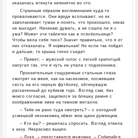
оказалась втянута непонятно во что.
Странным образом воспоминания куда-то
проваливаются. Они вроде всплывают, но их
заволакивает туман и понять, что произошло, никак
не выходит. Начинаю думать, а не сошла ли я с
ума? Может эти таблетки как в психбольнице?
Чтобы вела себя тихо? Значит правильно, что я от
них отказалась. Я нормальная! Но если так пойдет
и дальше, то крыша точно съедет.
– Привет, – мужской голос с легкой хрипотцой
напугал так, что я чуть не упала с подоконника.
Пронзительные сощуренные стальные глаза
смотрят на меня, как на насекомое, посмевшее
сесть на его черную футболку, обтянувшую
раскаченный до кубиков торс. Взгляд сам, без
моего согласия, зацепился за бляшку ремня с
изображением змеи на темном металле.
– Тебе не рано туда смотреть? – с холодной
усмешкой незнакомец обжег мои щеки румянцем.
– Кто вы? – решилась спросить. Взгляд отвела
к окну. Некрасиво вышло.
– Лука, – представился мужчина. – Собирайся.