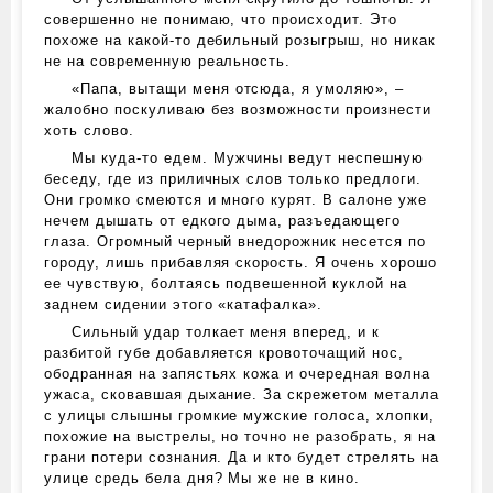
совершенно не понимаю, что происходит. Это
похоже на какой-то дебильный розыгрыш, но никак
не на современную реальность.
«Папа, вытащи меня отсюда, я умоляю», –
жалобно поскуливаю без возможности произнести
хоть слово.
Мы куда-то едем. Мужчины ведут неспешную
беседу, где из приличных слов только предлоги.
Они громко смеются и много курят. В салоне уже
нечем дышать от едкого дыма, разъедающего
глаза. Огромный черный внедорожник несется по
городу, лишь прибавляя скорость. Я очень хорошо
ее чувствую, болтаясь подвешенной куклой на
заднем сидении этого «катафалка».
Сильный удар толкает меня вперед, и к
разбитой губе добавляется кровоточащий нос,
ободранная на запястьях кожа и очередная волна
ужаса, сковавшая дыхание. За скрежетом металла
с улицы слышны громкие мужские голоса, хлопки,
похожие на выстрелы, но точно не разобрать, я на
грани потери сознания. Да и кто будет стрелять на
улице средь бела дня? Мы же не в кино.