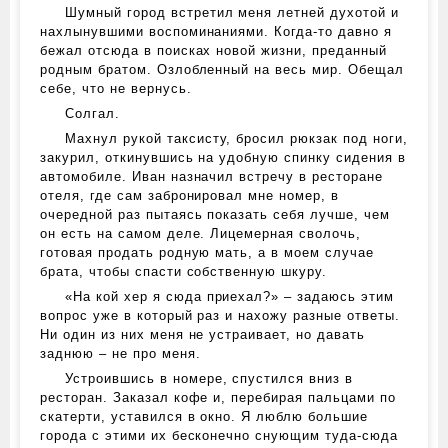
Шумный город встретил меня летней духотой и
нахлынувшими воспоминаниями. Когда-то давно я
бежал отсюда в поисках новой жизни, преданный
родным братом. Озлобленный на весь мир. Обещал
себе, что не вернусь.
Солгал.
Махнул рукой таксисту, бросил рюкзак под ноги,
закурил, откинувшись на удобную спинку сидения в
автомобиле. Иван назначил встречу в ресторане
отеля, где сам забронировал мне номер, в
очередной раз пытаясь показать себя лучше, чем
он есть на самом деле. Лицемерная сволочь,
готовая продать родную мать, а в моем случае
брата, чтобы спасти собственную шкуру.
«На кой хер я сюда приехал?» – задаюсь этим
вопрос уже в который раз и нахожу разные ответы.
Ни один из них меня не устраивает, но давать
заднюю – не про меня.
Устроившись в номере, спустился вниз в
ресторан. Заказал кофе и, перебирая пальцами по
скатерти, уставился в окно. Я люблю большие
города с этими их бесконечно снующим туда-сюда