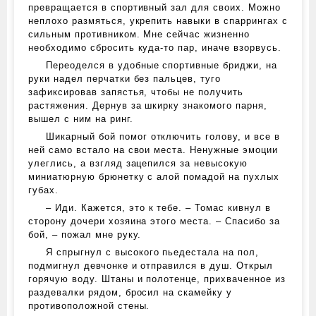
превращается в спортивный зал для своих. Можно
неплохо размяться, укрепить навыки в спаррингах с
сильным противником. Мне сейчас жизненно
необходимо сбросить куда-то пар, иначе взорвусь.
Переоделся в удобные спортивные бриджи, на
руки надел перчатки без пальцев, туго
зафиксировав запястья, чтобы не получить
растяжения. Дернув за шкирку знакомого парня,
вышел с ним на ринг.
Шикарный бой помог отключить голову, и все в
ней само встало на свои места. Ненужные эмоции
улеглись, а взгляд зацепился за невысокую
миниатюрную брюнетку с алой помадой на пухлых
губах.
– Иди. Кажется, это к тебе. – Томас кивнул в
сторону дочери хозяина этого места. – Спасибо за
бой, – пожал мне руку.
Я спрыгнул с высокого пьедестала на пол,
подмигнул девчонке и отправился в душ. Открыл
горячую воду. Штаны и полотенце, прихваченное из
раздевалки рядом, бросил на скамейку у
противоположной стены.