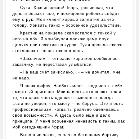
Сука! Хозяин жизни! Тварь, решившая, что
деньги решают все, и похищение ребенка сойдет
ему с рук. Мой клиент хорошо заплатил за его
голову. Убивать таких – особенное удовольствие.
Крестик на прицеле совместился с точкой у
него на лбу. Я улыбнулся ласкающему слух
щелчку при нажатии на курок. Пуля прошла сквозь
стеклопакет, попав точно в цель.
«Закончил», – отправил короткое сообщение
заказчику, не переставая улыбаться.
«На ваш счёт зачислено…» – не дочитал, мне
не надо.
Я знаю цифру. Наебать меня – подписать себе
смертный приговор. Мои клиенты это знают, как и
то, что свою часть сделки я выполняю всегда.
Если не уверен, что смогу – не берусь. Это и есть
профессионализм, когда ты реально оцениваешь
свои возможности. А здесь было еще и дело
принципа. У меня особенная ненависть к таким, как
мой сегодняшний *фраг.
Выполнив заказ, сполз по бетонному бортику