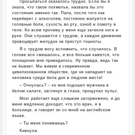
Просыпаться оказалось трудно. Если бы я
знала, что такое похмелье, назвала бы это
состояние именно так. Папа, после того как
переберет с алкоголем, постоянно жалуется на
головные боли, сухость во рту, озноб и ломоту в
теле. Ко всем прочему у меня еще затекли ноги и
руки. Они слушаются с трудом, а каждое движение
провоцирует желудок на приступ тошноты.
Я с трудом могу вспомнить, что случилось. В
голове все смешалось, и все больше кажется, что
похищение мне привиделось. Ну правда, ведь так
не бывает. Мы живем в современном
цивилизованном обществе, где не нападают на
человека среди бела дня в людном месте!
– Очнулась? – ко мне подошел мужчина в
белом халате, заглянул в глаза, прощупал пульс.
Мозг работает еще слишком заторможено, и до
меня медленно доходит, что это врач, я в
больнице, и говорит он со мной на английском
языке.
– Ты меня понимаешь?
Кивнула.