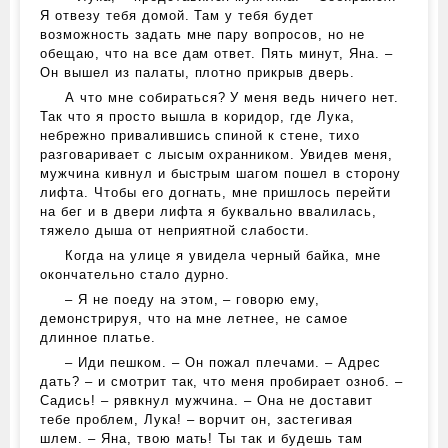
Я отвезу тебя домой. Там у тебя будет
возможность задать мне пару вопросов, но не
обещаю, что на все дам ответ. Пять минут, Яна. –
Он вышел из палаты, плотно прикрыв дверь.
А что мне собираться? У меня ведь ничего нет.
Так что я просто вышла в коридор, где Лука,
небрежно привалившись спиной к стене, тихо
разговаривает с лысым охранником. Увидев меня,
мужчина кивнул и быстрым шагом пошел в сторону
лифта. Чтобы его догнать, мне пришлось перейти
на бег и в двери лифта я буквально ввалилась,
тяжело дыша от неприятной слабости.
Когда на улице я увидела черный байка, мне
окончательно стало дурно.
– Я не поеду на этом, – говорю ему,
демонстрируя, что на мне летнее, не самое
длинное платье.
– Иди пешком. – Он пожал плечами. – Адрес
дать? – и смотрит так, что меня пробирает озноб. –
Садись! – рявкнул мужчина. – Она не доставит
тебе проблем, Лука! – ворчит он, застегивая
шлем. – Яна, твою мать! Ты так и будешь там