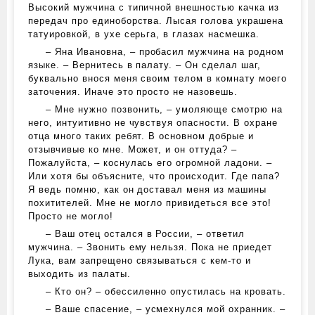
Высокий мужчина с типичной внешностью качка из
передач про единоборства. Лысая голова украшена
татуировкой, в ухе серьга, в глазах насмешка.
– Яна Ивановна, – пробасил мужчина на родном
языке. – Вернитесь в палату. – Он сделал шаг,
буквально внося меня своим телом в комнату моего
заточения. Иначе это просто не назовешь.
– Мне нужно позвонить, – умоляюще смотрю на
него, интуитивно не чувствуя опасности. В охране
отца много таких ребят. В основном добрые и
отзывчивые ко мне. Может, и он оттуда? –
Пожалуйста, – коснулась его огромной ладони. –
Или хотя бы объясните, что происходит. Где папа?
Я ведь помню, как он доставал меня из машины
похитителей. Мне не могло привидеться все это!
Просто не могло!
– Ваш отец остался в России, – ответил
мужчина. – Звонить ему нельзя. Пока не приедет
Лука, вам запрещено связываться с кем-то и
выходить из палаты.
– Кто он? – обессиленно опустилась на кровать.
– Ваше спасение, – усмехнулся мой охранник. –