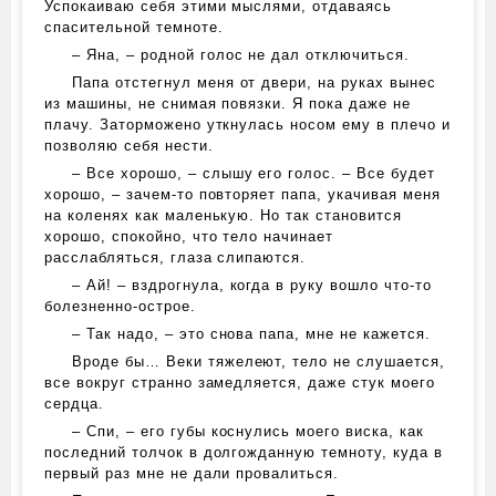
Успокаиваю себя этими мыслями, отдаваясь
спасительной темноте.
– Яна, – родной голос не дал отключиться.
Папа отстегнул меня от двери, на руках вынес
из машины, не снимая повязки. Я пока даже не
плачу. Заторможено уткнулась носом ему в плечо и
позволяю себя нести.
– Все хорошо, – слышу его голос. – Все будет
хорошо, – зачем-то повторяет папа, укачивая меня
на коленях как маленькую. Но так становится
хорошо, спокойно, что тело начинает
расслабляться, глаза слипаются.
– Ай! – вздрогнула, когда в руку вошло что-то
болезненно-острое.
– Так надо, – это снова папа, мне не кажется.
Вроде бы… Веки тяжелеют, тело не слушается,
все вокруг странно замедляется, даже стук моего
сердца.
– Спи, – его губы коснулись моего виска, как
последний толчок в долгожданную темноту, куда в
первый раз мне не дали провалиться.