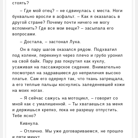
стоять?
– Где мой отец? – не сдвинулась с места. Ноги
буквально вросли в асфальт. – Как я оказалась в
другой стране? Почему почти ничего не могу
вспомнить? Где все мои вещи? – засыпала его
вопросами.
– Достала, – застонал Лука.
Он в пару шагов оказался рядом. Подхватил
под колени, перекинул через плечо и грубо уронил
на свой байк. Пару раз покрутил как куклу,
усаживая на пассажирское сидение. Внимательно
посмотрел на задравшееся до неприличия высоко
платье. Сам его одернул так, что ткань затрещала,
а его теплые пальцы коснулись заледеневшей кожи
на моих ногах.
– Я сейчас сажусь на мотоцикл, – говорит со
мной как с умалишенной. – Ты хватаешься за меня
и держишься крепко, пока не разрешу отпустить.
Тебе ясно?
Кивнула.
– Отлично. Мы уже договариваемся, не прошло
и пяти минут.