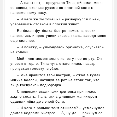
– А папы нет, – проурчала Тина, обнимая меня
со спины, скользя руками во влажной коже к
напряженному паху.
– И чего же ты хочешь? – развернулся к ней,
уперевшись стояком в плоский живот.
Ее белая футболка быстро намокла, соски
напряглись и проступили сквозь ткань, заводя меня
еще сильнее.
– Я покажу, – улыбнулась брюнетка, опускаясь
на колени.
Мой член моментально исчез у нее во рту. Он
уперся в горло, Тина чуть отклонилась назад,
пропуская головку глубже.
– Мне нравится твой настрой, – сжал в кулак
мягкие волосы, натянул ее рот на стояк так, что
яйца коснулись подбородка.
С пошлыми всхлипами девчонка принялась
жадно сосать. Пальчики с длинным маникюром
сдавили яйца до легкой боли.
– И чего я раньше тебя отшивал? – усмехнулся,
двигая бедрами быстрее. – А, ну да, – покинул ее