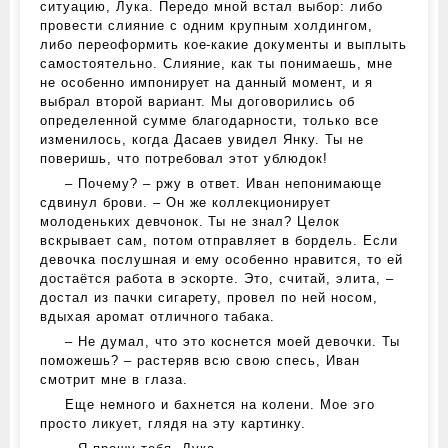
ситуацию, Лука. Передо мной встал выбор: либо
провести слияние с одним крупным холдингом,
либо переоформить кое-какие документы и выплыть
самостоятельно. Слияние, как ты понимаешь, мне
не особенно импонирует на данный момент, и я
выбрал второй вариант. Мы договорились об
определенной сумме благодарности, только все
изменилось, когда Дасаев увидел Янку. Ты не
поверишь, что потребовал этот ублюдок!
– Почему? – ржу в ответ. Иван непонимающе
сдвинул брови. – Он же коллекционирует
молоденьких девчонок. Ты не знал? Целок
вскрывает сам, потом отправляет в бордель. Если
девочка послушная и ему особенно нравится, то ей
достаётся работа в эскорте. Это, считай, элита, –
достал из пачки сигарету, провел по ней носом,
вдыхая аромат отличного табака.
– Не думал, что это коснется моей девочки. Ты
поможешь? – растеряв всю свою спесь, Иван
смотрит мне в глаза.
Еще немного и бахнется на колени. Мое эго
просто ликует, глядя на эту картинку.