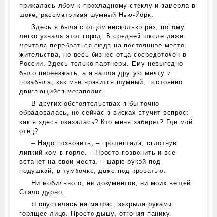
прижалась лбом к прохладному стеклу и замерла в
шоке, рассматривая шумный Нью-Йорк.
Здесь я была с отцом несколько раз, потому
легко узнала этот город. В средней школе даже
мечтала перебраться сюда на постоянное место
жительства, но весь бизнес отца сосредоточен в
России. Здесь только партнеры. Ему невыгодно
было переезжать, а я нашла другую мечту и
позабыла, как мне нравится шумный, постоянно
двигающийся мегаполис.
В других обстоятельствах я бы точно
обрадовалась, но сейчас в висках стучит вопрос:
как я здесь оказалась? Кто меня заберет? Где мой
отец?
– Надо позвонить, – прошептала, сглотнув
липкий ком в горле. – Просто позвонить и все
встанет на свои места, – шарю рукой под
подушкой, в тумбочке, даже под кроватью.
Ни мобильного, ни документов, ни моих вещей.
Стало дурно.
Я опустилась на матрас, закрыла руками
горящее лицо. Просто дышу, отгоняя панику.