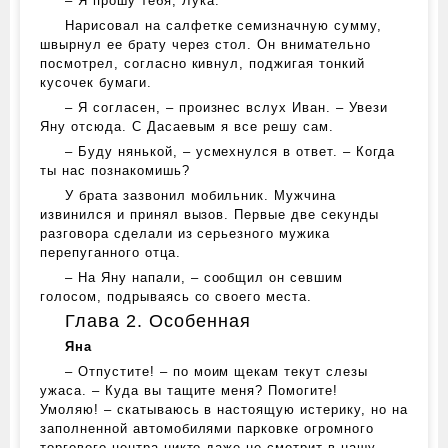
– Я прошу тебя, Лука.
Нарисовал на салфетке семизначную сумму,
швырнул ее брату через стол. Он внимательно
посмотрел, согласно кивнул, поджигая тонкий
кусочек бумаги.
– Я согласен, – произнес вслух Иван. – Увези
Яну отсюда. С Дасаевым я все решу сам.
– Буду нянькой, – усмехнулся в ответ. – Когда
ты нас познакомишь?
У брата зазвонил мобильник. Мужчина
извинился и принял вызов. Первые две секунды
разговора сделали из серьезного мужика
перепуганного отца.
– На Яну напали, – сообщил он севшим
голосом, подрываясь со своего места.
Глава 2. Особенная
Яна
– Отпустите! – по моим щекам текут слезы
ужаса. – Куда вы тащите меня? Помогите!
Умоляю! – скатываюсь в настоящую истерику, но на
заполненной автомобилями парковке огромного
торгового центра никто даже не смотрит в нашу