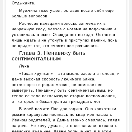
Отдыхайте.
Мужчина тоже ушел, оставив после себя еще
больше вопросов.
Расчесав пальцами волосы, заплела их в
небрежную косу, влезла с ногами на подоконник и
уставилась в окно. Отсюда нет выхода. Остается
лишь ждать и не утонуть в приступах паники, пока
не придет тот, кто сможет все разъяснить.
Глава 3. Ненавижу быть
сентиментальным
Лука
«Такая хрупкая» – эта мысль засела в голове, и
даже высокая скорость любимого байка,
петляющего в рядах машин, не помогает ее
выветрить. Ненавижу быть сентиментальным, но
тепло ее тела всколыхнуло старые воспоминания,
от которых я бежал долгих тринадцать лет.
В моей памяти Яне два годика. Она крохотным
рыжим карапузом носилась по квартире наших с
Иваном родителей, а Даяна звонко смеялась, глядя
на дочь. Не хочу думать, что согласился охранять
девчонку из-за нее. Даяны больше нет, и в этом