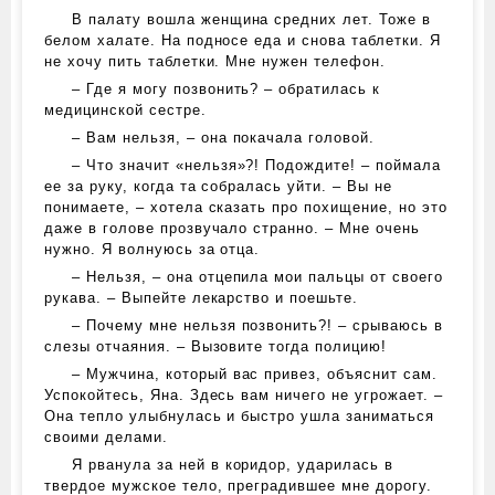
В палату вошла женщина средних лет. Тоже в
белом халате. На подносе еда и снова таблетки. Я
не хочу пить таблетки. Мне нужен телефон.
– Где я могу позвонить? – обратилась к
медицинской сестре.
– Вам нельзя, – она покачала головой.
– Что значит «нельзя»?! Подождите! – поймала
ее за руку, когда та собралась уйти. – Вы не
понимаете, – хотела сказать про похищение, но это
даже в голове прозвучало странно. – Мне очень
нужно. Я волнуюсь за отца.
– Нельзя, – она отцепила мои пальцы от своего
рукава. – Выпейте лекарство и поешьте.
– Почему мне нельзя позвонить?! – срываюсь в
слезы отчаяния. – Вызовите тогда полицию!
– Мужчина, который вас привез, объяснит сам.
Успокойтесь, Яна. Здесь вам ничего не угрожает. –
Она тепло улыбнулась и быстро ушла заниматься
своими делами.
Я рванула за ней в коридор, ударилась в
твердое мужское тело, преградившее мне дорогу.