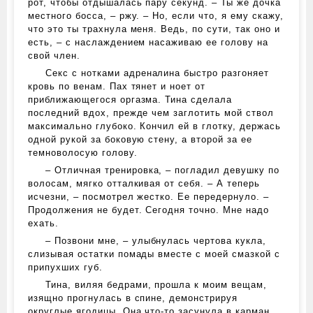
рот, чтобы отдышалась пару секунд. – Ты же дочка
местного босса, – ржу. – Но, если что, я ему скажу,
что это ты трахнула меня. Ведь, по сути, так оно и
есть, – с наслаждением насаживаю ее голову на
свой член.
Секс с нотками адреналина быстро разгоняет
кровь по венам. Пах тянет и ноет от
приближающегося оргазма. Тина сделала
последний вдох, прежде чем заглотить мой ствол
максимально глубоко. Кончил ей в глотку, держась
одной рукой за боковую стену, а второй за ее
темноволосую голову.
– Отличная тренировка, – погладил девушку по
волосам, мягко отталкивая от себя. – А теперь
исчезни, – посмотрел жестко. Ее передернуло. –
Продолжения не будет. Сегодня точно. Мне надо
ехать.
– Позвони мне, – улыбнулась чертова кукла,
слизывая остатки помады вместе с моей смазкой с
припухших губ.
Тина, виляя бедрами, прошла к моим вещам,
изящно прогнулась в спине, демонстрируя
округлые ягодицы. Она что-то засунула в карман