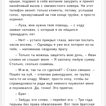
крыши, подавил в себе желание закурить и принял
назойливый вызов с неизвестного номера. На этот
телефон звонят только клиенты, потому, услышав
голос, прозвучавший на том конце трубки, я просто
охренел.
– Лука, мне нужна твоя помощь, – с ходу
заявил человек, с которым я не общался
тринадцать лет.
– Нет! – устало прикрыл глаза, мечтая поспать
часов восемь. – Однажды я уже все потерял из-за
тебя, – напоминаю сводному брату.
– Только ты можешь защитить мою дочь, – Иван
словно не слышит меня. – Я заплачу любую сумму.
Столько, сколько скажешь.
– М-м-м, так ты со сделкой? – Стало смешно. –
Пошёл на хуй, – отвечаю равнодушно, но трубку
чего-то не кладу. Может, просто хочу, чтобы он
справедливости ради ещё немного поумолял меня
и поунижался. Да, точно! Это приятно.
– Брат…
– Забудь это слово, – перебил его. – Три года
тюрьмы без права обжалования. Вот твоя братская