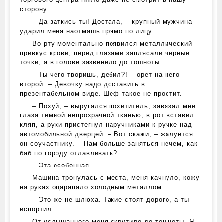
сторону.
– Да заткись ты! Достала, – крупный мужчина
ударил меня наотмашь прямо по лицу.
Во рту моментально появился металлический
привкус крови, перед глазами заплясали черные
точки, а в голове зазвенело до тошноты.
– Ты чего творишь, дебил?! – орет на него
второй. – Девочку надо доставить в
презентабельном виде. Шеф такое не простит.
– Похуй, – выругался похититель, завязал мне
глаза темной непрозрачной тканью, в рот вставил
кляп, а руки пристегнул наручниками к ручке над
автомобильной дверцей. – Вот скажи, – жалуется
он соучастнику. – Нам больше заняться нечем, как
баб по городу отлавливать?
– Эта особенная.
Машина тронулась с места, меня качнуло, кожу
на руках оцарапало холодным металлом.
– Это же не шлюха. Такие стоят дорого, а ты
испортил.
От услышанного меня скрутило до тошноты. Я