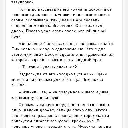
татуировок.
Почти до рассвета из его комнаты доносились
хриплые сдавленные мужские и пошлые женские
стоны. Я слышала, как ушла из его постели
очередная женщина без имени. Он не закрыл
дверь. Просто упал спать после бурной пьяной
ночи.
Мое сердце бьется как птица, попавшая в сети.
Ему больно и сладко одновременно. Кто я для
этого мужчины? Восемнадцатилетняя девчонка, за
которой попросил присмотреть сводный брат.
– Ты так и будешь пялиться?
Вздрогнула от его холодной усмешки. Щеки
моментально вспыхнули от стыда. Некрасиво
вышло.
– Извини… те, – не придумала ничего лучше,
как шмыгнуть в ванную.
Открыла ледяную воду, стала плескать ею в
лицо. Ладони дрожат, пальцы плохо слушаются.
Его горячее дыхание с перегаром и горьковатым
привкусом сигарет коснулось кромки уха. В
поясницу уперся твердый стояк. Мужские пальцы