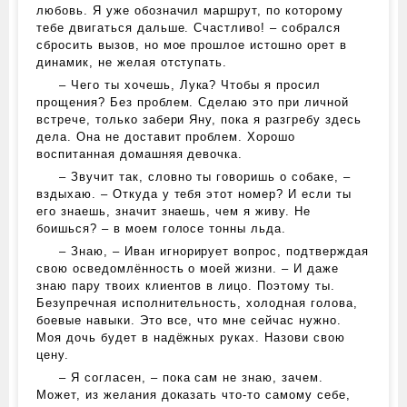
любовь. Я уже обозначил маршрут, по которому
тебе двигаться дальше. Счастливо! – собрался
сбросить вызов, но мое прошлое истошно орет в
динамик, не желая отступать.
– Чего ты хочешь, Лука? Чтобы я просил
прощения? Без проблем. Сделаю это при личной
встрече, только забери Яну, пока я разгребу здесь
дела. Она не доставит проблем. Хорошо
воспитанная домашняя девочка.
– Звучит так, словно ты говоришь о собаке, –
вздыхаю. – Откуда у тебя этот номер? И если ты
его знаешь, значит знаешь, чем я живу. Не
боишься? – в моем голосе тонны льда.
– Знаю, – Иван игнорирует вопрос, подтверждая
свою осведомлённость о моей жизни. – И даже
знаю пару твоих клиентов в лицо. Поэтому ты.
Безупречная исполнительность, холодная голова,
боевые навыки. Это все, что мне сейчас нужно.
Моя дочь будет в надёжных руках. Назови свою
цену.
– Я согласен, – пока сам не знаю, зачем.
Может, из желания доказать что-то самому себе,