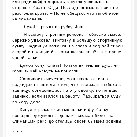
или ради кайфа держать в руках уязвимость
старшего брата. О да! Последняя мысль приятно
разогрела кровь. – Но не обещаю, что ты об этом
не пожалеешь.
– Лука! – рычит в трубку Иван.
– Я вылечу утренним рейсом, – сбросив вызов,
бережно упаковал винтовку в большую спортивную
сумку, надвинул капюшон на глаза и под вой сирен
скорой и полиции быстрым шагом пошёл в сторону
своей тачки.
Домой хочу. Спать! Только ни тёплый душ, ни
горячий чай уснуть не помогли.
Сонливость исчезла, мозг начал активно
подкидывать мысли о том, что я влезаю глубоко в
задницу, согласившись на эту сделку, но не даю
заднюю, если взялся за работу. Разбираться буду
по ходу дела.
Кинул в рюкзак чистые носки и футболку,
проверил документы, деньги, заказал билет на
ближайший рейс до столицы своей бывшей родины.
* * *