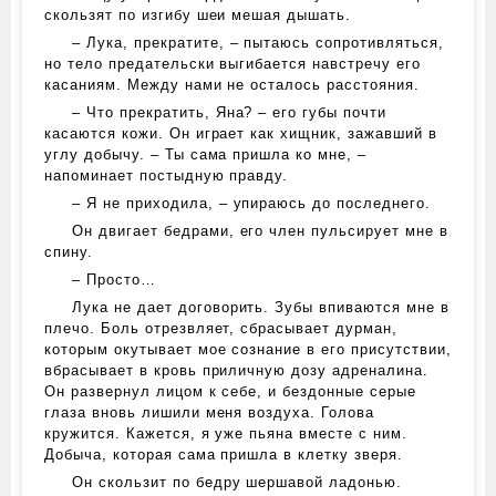
скользят по изгибу шеи мешая дышать.
– Лука, прекратите, – пытаюсь сопротивляться,
но тело предательски выгибается навстречу его
касаниям. Между нами не осталось расстояния.
– Что прекратить, Яна? – его губы почти
касаются кожи. Он играет как хищник, зажавший в
углу добычу. – Ты сама пришла ко мне, –
напоминает постыдную правду.
– Я не приходила, – упираюсь до последнего.
Он двигает бедрами, его член пульсирует мне в
спину.
– Просто…
Лука не дает договорить. Зубы впиваются мне в
плечо. Боль отрезвляет, сбрасывает дурман,
которым окутывает мое сознание в его присутствии,
вбрасывает в кровь приличную дозу адреналина.
Он развернул лицом к себе, и бездонные серые
глаза вновь лишили меня воздуха. Голова
кружится. Кажется, я уже пьяна вместе с ним.
Добыча, которая сама пришла в клетку зверя.
Он скользит по бедру шершавой ладонью.