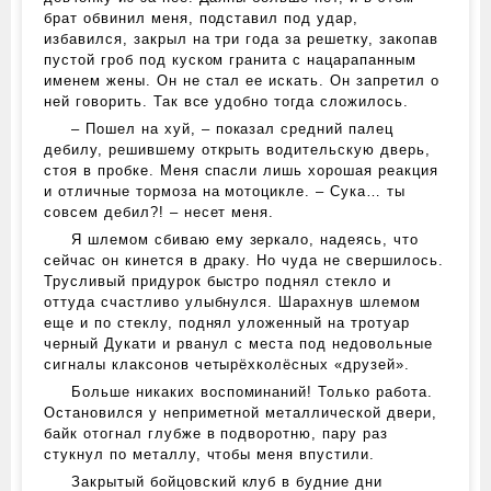
брат обвинил меня, подставил под удар,
избавился, закрыл на три года за решетку, закопав
пустой гроб под куском гранита с нацарапанным
именем жены. Он не стал ее искать. Он запретил о
ней говорить. Так все удобно тогда сложилось.
– Пошел на хуй, – показал средний палец
дебилу, решившему открыть водительскую дверь,
стоя в пробке. Меня спасли лишь хорошая реакция
и отличные тормоза на мотоцикле. – Сука… ты
совсем дебил?! – несет меня.
Я шлемом сбиваю ему зеркало, надеясь, что
сейчас он кинется в драку. Но чуда не свершилось.
Трусливый придурок быстро поднял стекло и
оттуда счастливо улыбнулся. Шарахнув шлемом
еще и по стеклу, поднял уложенный на тротуар
черный Дукати и рванул с места под недовольные
сигналы клаксонов четырёхколёсных «друзей».
Больше никаких воспоминаний! Только работа.
Остановился у неприметной металлической двери,
байк отогнал глубже в подворотню, пару раз
стукнул по металлу, чтобы меня впустили.
Закрытый бойцовский клуб в будние дни