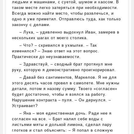
людьми и машинами, с суетой, шумом и хаосом. В
таком месте легко затеряться при необходимости.
Всегда можно найти место, чтобы развлечься, и
одно я уже приметил. Отправлюсь туда, как только
закончу с делами.
– Лука, – удивленно выдохнул Иван, замерев в
нескольких шагах от моего столика.
– Что? – скривился в ухмылке. – Так
изменился? – Знаю ответ на этот вопрос.
Практически до неузнаваемости.
– Здравствуй, – сводный брат протянул мне
руку, которую я демонстративно проигнорировал.
– Давай без сантиментов, Маркелов. Я не для
этого десять часов провел в самолете. Мне нужны
детали, потом я назову сумму. Твоего «согласен»
будет достаточно, чтобы я взялся за работу.
Нарушение контракта – пуля. – Он дернулся. –
Устраивает?
– Яна – моя единственная дочь. Ради нее я
согласен на все. – Брат налил себе воды с
листьями мяты и долькой лимона, сделал пару
глотков и стал объяснять: – Я попал в сложную