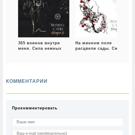
365 воинов внутри
На минном поле
меня. Сила нежных
расцвели сады. Сила
ш
стихов
нежных стихов
КОММЕНТАРИИ
Прокомментировать