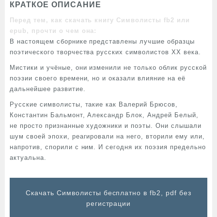
КРАТКОЕ ОПИСАНИЕ
Перед тем, как скачать книгу Символисты fb2 или
epub, прочти о чем она:
В настоящем сборнике представлены лучшие образцы
поэтического творчества русских символистов XX века.
Мистики и учёные, они изменили не только облик русской
поэзии своего времени, но и оказали влияние на её
дальнейшее развитие.
Русские символисты, такие как Валерий Брюсов,
Константин Бальмонт, Александр Блок, Андрей Белый,
не просто признанные художники и поэты. Они слышали
шум своей эпохи, реагировали на него, вторили ему или,
напротив, спорили с ним. И сегодня их поэзия предельно
актуальна.
Cкачать Символисты бесплатно в fb2, pdf без
регистрации