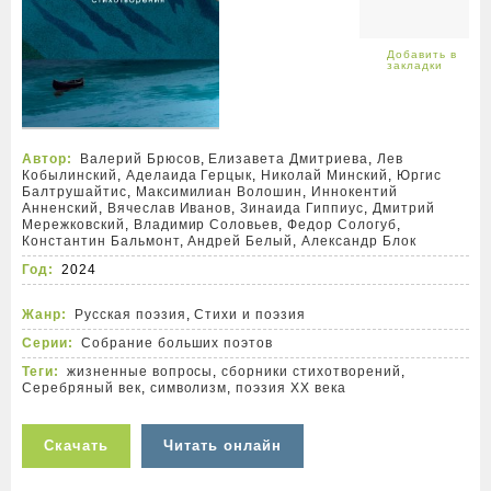
Автор:
Валерий Брюсов
,
Елизавета Дмитриева
,
Лев
Кобылинский
,
Аделаида Герцык
,
Николай Минский
,
Юргис
Балтрушайтис
,
Максимилиан Волошин
,
Иннокентий
Анненский
,
Вячеслав Иванов
,
Зинаида Гиппиус
,
Дмитрий
Мережковский
,
Владимир Соловьев
,
Федор Сологуб
,
Константин Бальмонт
,
Андрей Белый
,
Александр Блок
Год:
2024
Жанр:
Русская поэзия
,
Стихи и поэзия
Серии:
Собрание больших поэтов
Теги:
жизненные вопросы
,
сборники стихотворений
,
Серебряный век
,
символизм
,
поэзия XX века
Скачать
Читать онлайн