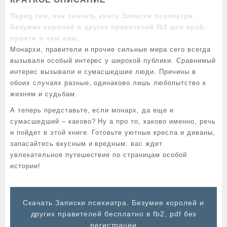
Перед тем, как скачать книгу Записки психиатра.
Безумие королей и других правителей fb2 или epub,
прочти о чем она:
Монархи, правители и прочие сильные мира сего всегда
вызывали особый интерес у широкой публики. Сравнимый
интерес вызывали и сумасшедшие люди. Причины в
обоих случаях разные, одинаково лишь любопытство к
жизням и судьбам.
А теперь представьте, если монарх, да еще и
сумасшедший – каково? Ну а про то, каково именно, речь
и пойдет в этой книге. Готовьте уютные кресла и диваны,
запасайтесь вкусным и вредным: вас ждет
увлекательное путешествие по страницам особой
истории!
Cкачать Записки психиатра. Безумие королей и
других правителей бесплатно в fb2, pdf без
регистрации