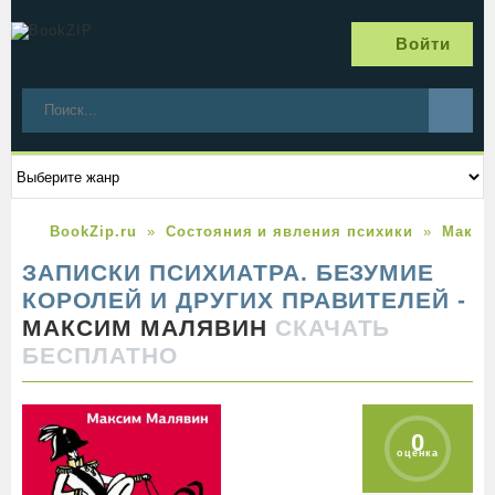
Войти
BookZip.ru
Состояния и явления психики
Макси
ЗАПИСКИ ПСИХИАТРА. БЕЗУМИЕ
КОРОЛЕЙ И ДРУГИХ ПРАВИТЕЛЕЙ -
МАКСИМ МАЛЯВИН
СКАЧАТЬ
БЕСПЛАТНО
0
оценка