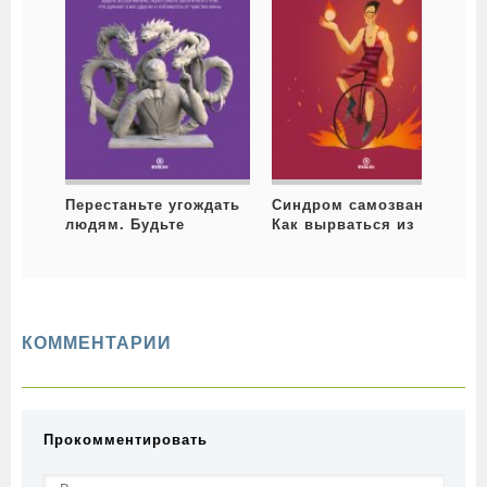
Перестаньте угождать
Синдром самозванца.
В
людям. Будьте
Как вырваться из
н
ассертивным,
ловушки токсичного
перестаньте
мышления
заботиться о том, что
думают о вас другие,
и избавьтесь от
КОММЕНТАРИИ
чувства вины
Прокомментировать