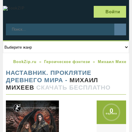
Войти
BookZip.ru
Героическое фэнтези
Михаил Михеев
НАСТАВНИК. ПРОКЛЯТИЕ
ДРЕВНЕГО МИРА -
МИХАИЛ
МИХЕЕВ
СКАЧАТЬ БЕСПЛАТНО
0
оценка