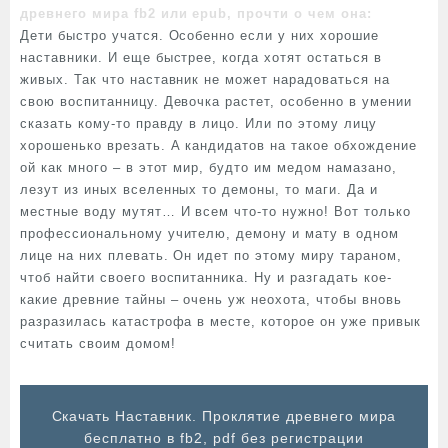
древнего мира fb2 или epub, прочти о чем она:
Дети быстро учатся. Особенно если у них хорошие
наставники. И еще быстрее, когда хотят остаться в
живых. Так что наставник не может нарадоваться на
свою воспитанницу. Девочка растет, особенно в умении
сказать кому-то правду в лицо. Или по этому лицу
хорошенько врезать. А кандидатов на такое обхождение
ой как много – в этот мир, будто им медом намазано,
лезут из иных вселенных то демоны, то маги. Да и
местные воду мутят… И всем что-то нужно! Вот только
профессиональному учителю, демону и мату в одном
лице на них плевать. Он идет по этому миру тараном,
чтоб найти своего воспитанника. Ну и разгадать кое-
какие древние тайны – очень уж неохота, чтобы вновь
разразилась катастрофа в месте, которое он уже привык
считать своим домом!
Cкачать Наставник. Проклятие древнего мира
бесплатно в fb2, pdf без регистрации