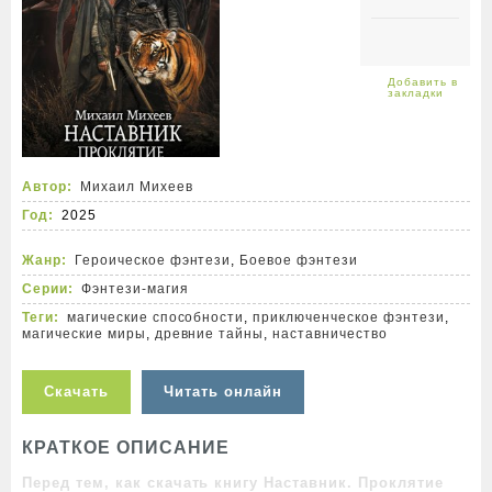
Автор:
Михаил Михеев
Год:
2025
Жанр:
Героическое фэнтези
,
Боевое фэнтези
Серии:
Фэнтези-магия
Теги:
магические способности
,
приключенческое фэнтези
,
магические миры
,
древние тайны
,
наставничество
Скачать
Читать онлайн
КРАТКОЕ ОПИСАНИЕ
Перед тем, как скачать книгу Наставник. Проклятие