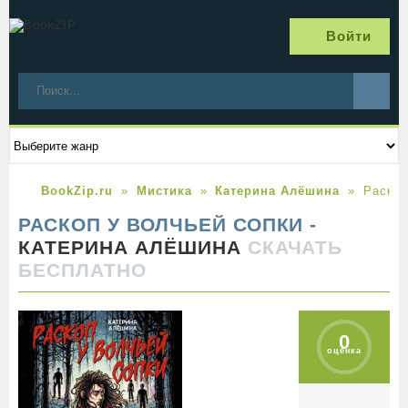
Войти
BookZip.ru
Мистика
Катерина Алёшина
Раскоп
РАСКОП У ВОЛЧЬЕЙ СОПКИ -
КАТЕРИНА АЛЁШИНА
СКАЧАТЬ
БЕСПЛАТНО
0
оценка