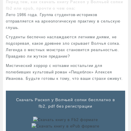
Перед тем, как скачать книгу Раскоп у Волчьей сопки
fb2 или epub, прочти о чем она:
Лето 1986 года. Группа студентов-историков
отправляется на археологическую практику в сельскую
глушь.
Студенты беспечно наслаждаются летними днями, не
подозревая, какое древнее зло скрывает Волчья сопка.
Легенда о местных монстрах становится реальностью.
Правдиво ли жуткое предание?
Мистический хоррор с нотками ностальгии для
полюбивших культовый роман «Пищеблок» Алексея
Иванова. Будьте готовы к тому, что ваши страхи оживут.
Cкачать Раскоп у Волчьей сопки бесплатно в
fb2, pdf без регистрации