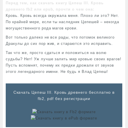
Перед тем, как скачать книгу Цепеш III. Кровь
древнего fb2 или epub, прочти о чем она:
Кровь. Кровь всегда окружала меня. Плохо ли это? Нет.
По крайней мере, если ты наследник Цепешей – некогда
могущественного рода магов крови.
Вот только далеко не все рады, что потомок великого
Дракулы до сих пор жив, и стараются это исправить.
Так что же, просто сдаться и положиться на волю
судьбы? Нет! Уж лучше залить мир кровью своих врагов!
Пусть вспомнят, почему их предки дрожали от звуков
этого легендарного имени. Не будь я Влад Цепеш!
Cкачать Цепеш III. Кровь древнего бесплатно в
fb2, pdf без регистрации