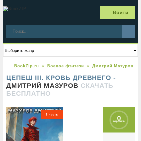
Войти
BookZip.ru
Боевое фэнтези
Дмитрий Мазуров
ЦЕПЕШ III. КРОВЬ ДРЕВНЕГО -
ДМИТРИЙ МАЗУРОВ
СКАЧАТЬ
БЕСПЛАТНО
3 часть
0
оценка