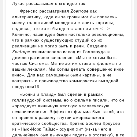
Лукас рассказывал о его идее так:
Фрэнсис рассматривал
Zoetrope
как
альтернативу, куда он за гроши мог бы привлечь
массу талантливой молодежи ставить картины,
надеясь, что хотя бы одна станет хитом <…>
Конечно, наши идеи были настолько революционны,
что в рамках существующих студий об их
реализации не могло быть и речи. Создание
Zoetrope
ознаменовало исход из Голливуда и
демонстративное заявление: «Мы не хотим быть
частью Системы. Мы не хотим ставить фильмы по
вашим лекалам. Мы хотим делать совершенно иное
кино». Для нас самоценны были картины, а не
контракты и производство коммерчески выгодной
продукции
16
.
«Бонни и Клайд» был сделан в рамках
голливудской системы, но о фильме писали, что он
«празднует циничную жесткую человеческую
независимость». Эффект от фильма был такой, что
он привел к расколу внутри американского
критического сообщества. Критик Бослей Кроусер
из «Нью-Йорк Таймс» осудил хит (из‑за чего в
дальнейшем был вынужден подать в отставку), в то