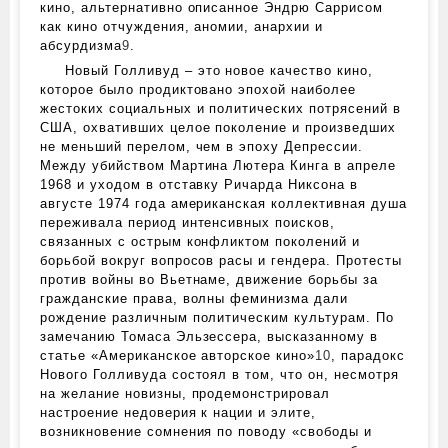
кино, альтернативно описанное Эндрю Саррисом
как кино отчуждения, аномии, анархии и
абсурдизма
9
.
Новый Голливуд – это новое качество кино,
которое было продиктовано эпохой наиболее
жестоких социальных и политических потрясений в
США, охвативших целое поколение и произведших
не меньший перелом, чем в эпоху Депрессии.
Между убийством Мартина Лютера Кинга в апреле
1968 и уходом в отставку Ричарда Никсона в
августе 1974 года американская коллективная душа
переживала период интенсивных поисков,
связанных с острым конфликтом поколений и
борьбой вокруг вопросов расы и гендера. Протесты
против войны во Вьетнаме, движение борьбы за
гражданские права, волны феминизма дали
рождение различным политическим культурам. По
замечанию Томаса Эльзессера, высказанному в
статье «Американское авторское кино»
10
, парадокс
Нового Голливуда состоял в том, что он, несмотря
на желание новизны, продемонстрировал
настроение недоверия к нации и элите,
возникновение сомнения по поводу «свободы и