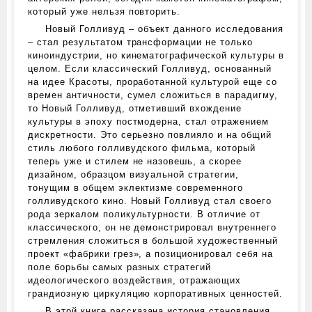
который уже нельзя повторить.
Новый Голливуд – объект данного исследования
– стал результатом трансформации не только
киноиндустрии, но кинематографической культуры в
целом. Если классический Голливуд, основанный
на идее Красоты, проработанной культурой еще со
времен античности, сумел сложиться в парадигму,
то Новый Голливуд, отметивший вхождение
культуры в эпоху постмодерна, стал отражением
дискретности. Это серьезно повлияло и на общий
стиль любого голливудского фильма, который
теперь уже и стилем не назовешь, а скорее
дизайном, образцом визуальной стратегии,
тонущим в общем эклектизме современного
голливудского кино. Новый Голливуд стал своего
рода зеркалом поликультурности. В отличие от
классического, он не демонстрировал внутреннего
стремления сложиться в большой художественный
проект «фабрики грез», а позиционировал себя на
поле борьбы самых разных стратегий
идеологического воздействия, отражающих
грандиозную циркуляцию корпоративных ценностей.
В этой книге рассказана история становления