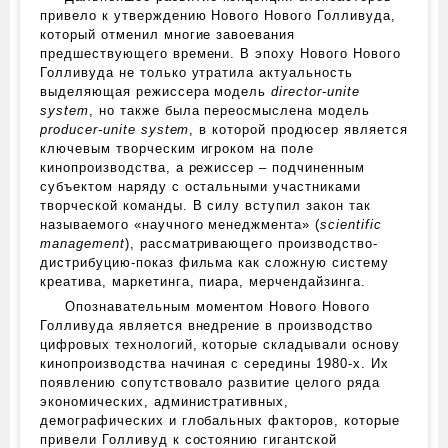
привело к утверждению Нового Нового Голливуда,
который отменил многие завоевания
предшествующего времени. В эпоху Нового Нового
Голливуда не только утратила актуальность
выделяющая режиссера модель
director-unite
system
, но также была переосмыслена модель
producer-unite system
, в которой продюсер является
ключевым творческим игроком на поле
кинопроизводства, а режиссер – подчиненным
субъектом наряду с остальными участниками
творческой команды. В силу вступил закон так
называемого «научного менеджмента» (
scientific
management
), рассматривающего производство-
дистрибуцию-показ фильма как сложную систему
креатива, маркетинга, пиара, мерчендайзинга.
Опознавательным моментом Нового Нового
Голливуда является внедрение в производство
цифровых технологий, которые складывали основу
кинопроизводства начиная с середины 1980‑х. Их
появлению сопутствовало развитие целого ряда
экономических, административных,
демографических и глобальных факторов, которые
привели Голливуд к состоянию гигантской