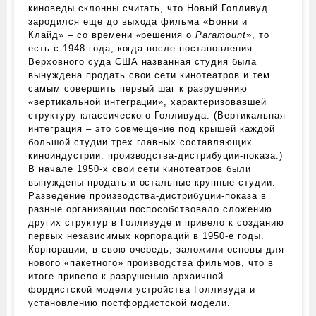
киноведы склонны считать, что Новый Голливуд
зародился еще до выхода фильма «Бонни и
Клайд» – со времени «решения о
Paramount
», то
есть с 1948 года, когда после постановления
Верховного суда США названная студия была
вынуждена продать свои сети кинотеатров и тем
самым совершить первый шаг к разрушению
«вертикальной интеграции», характеризовавшей
структуру классического Голливуда. (Вертикальная
интеграция – это совмещение под крышей каждой
большой студии трех главных составляющих
киноиндустрии: производства-дистрибуции-показа.)
В начале 1950‑х свои сети кинотеатров были
вынуждены продать и остальные крупные студии.
Разведение производства-дистрибуции-показа в
разные организации поспособствовало сложению
других структур в Голливуде и привело к созданию
первых независимых корпораций в 1950‑е годы.
Корпорации, в свою очередь, заложили основы для
нового «пакетного» производства фильмов, что в
итоге привело к разрушению архаичной
фордистской модели устройства Голливуда и
установлению постфордистской модели.