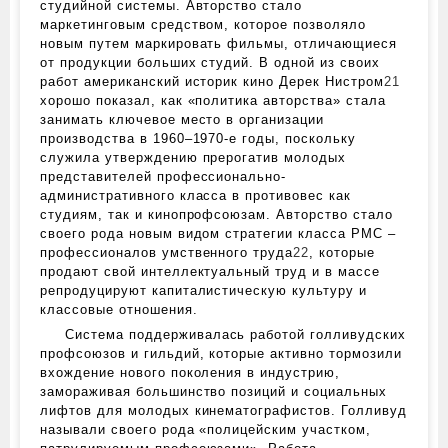
студийной системы. Авторство стало
маркетинговым средством, которое позволяло
новым путем маркировать фильмы, отличающиеся
от продукции больших студий. В одной из своих
работ американский историк кино Дерек Нистром
21
хорошо показал, как «политика авторства» стала
занимать ключевое место в организации
производства в 1960–1970‑е годы, поскольку
служила утверждению прерогатив молодых
представителей профессионально-
административного класса в противовес как
студиям, так и кинопрофсоюзам. Авторство стало
своего рода новым видом стратегии класса PMC –
профессионалов умственного труда
22
, которые
продают свой интеллектуальный труд и в массе
репродуцируют капиталистическую культуру и
классовые отношения.
Система поддерживалась работой голливудских
профсоюзов и гильдий, которые активно тормозили
вхождение нового поколения в индустрию,
замораживая большинство позиций и социальных
лифтов для молодых кинематографистов. Голливуд
называли своего рода «полицейским участком,