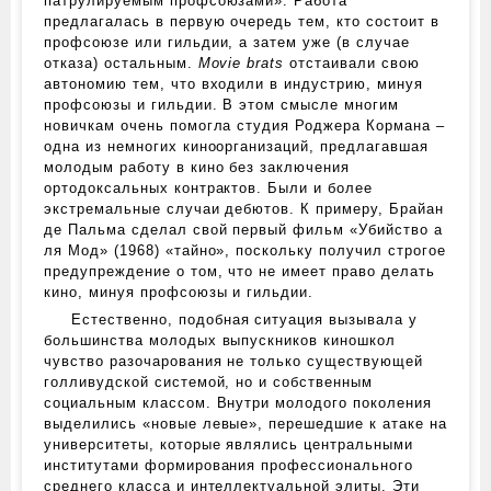
патрулируемым профсоюзами». Работа
предлагалась в первую очередь тем, кто состоит в
профсоюзе или гильдии, а затем уже (в случае
отказа) остальным.
Movie brats
отстаивали свою
автономию тем, что входили в индустрию, минуя
профсоюзы и гильдии. В этом смысле многим
новичкам очень помогла студия Роджера Кормана –
одна из немногих киноорганизаций, предлагавшая
молодым работу в кино без заключения
ортодоксальных контрактов. Были и более
экстремальные случаи дебютов. К примеру, Брайан
де Пальма сделал свой первый фильм «Убийство а
ля Мод» (1968) «тайно», поскольку получил строгое
предупреждение о том, что не имеет право делать
кино, минуя профсоюзы и гильдии.
Естественно, подобная ситуация вызывала у
большинства молодых выпускников киношкол
чувство разочарования не только существующей
голливудской системой, но и собственным
социальным классом. Внутри молодого поколения
выделились «новые левые», перешедшие к атаке на
университеты, которые являлись центральными
институтами формирования профессионального
среднего класса и интеллектуальной элиты. Эти