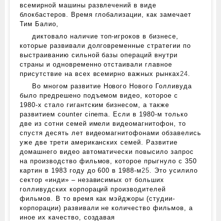
всемирной машины развлечений в виде
блокбастеров. Время глобализации, как замечает
Тим Балио,
диктовало наличие топ-игроков в бизнесе,
которые развивали долговременные стратегии по
выстраиванию сильной базы операций внутри
страны и одновременно отстаивали главное
присутствие на всех всемирно важных рынках
24
.
Во многом развитие Нового Нового Голливуда
было предрешено подъемом видео, которое с
1980‑х стало гигантским бизнесом, а также
развитием counter cinema. Если в 1980‑м только
две из сотни семей имели видеомагнитофон, то
спустя десять лет видеомагнитофонами обзавелись
уже две трети американских семей. Развитие
домашнего видео автоматически повысило запрос
на производство фильмов, которое прыгнуло с 350
картин в 1983 году до 600 в 1988‑м
25
. Это усилило
сектор «инди» – независимых от больших
голливудских корпораций производителей
фильмов. В то время как мэйджоры (студии-
корпорации) развивали не количество фильмов, а
иное их качество, создавая