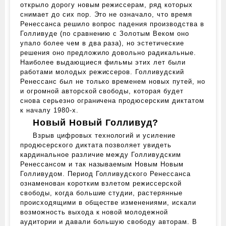
открыло дорогу новым режиссерам, ряд которых
снимает до сих пор. Это не означало, что время
Ренессанса решило вопрос падения производства в
Голливуде (по сравнению с Золотым Веком оно
упало более чем в два раза), но эстетические
решения оно предложило довольно радикальные.
Наиболее выдающиеся фильмы этих лет были
работами молодых режиссеров. Голливудский
Ренессанс был не только временем новых путей, но
и огромной авторской свободы, которая будет
снова серьезно ограничена продюсерским диктатом
к началу 1980‑х.
Новый Новый Голливуд?
Взрыв цифровых технологий и усиление
продюсерского диктата позволяет увидеть
кардинальное различие между Голливудским
Ренессансом и так называемым Новым Новым
Голливудом. Период Голливудского Ренессанса
ознаменован коротким взлетом режиссерской
свободы, когда большие студии, растерянные
происходящими в обществе изменениями, искали
возможность выхода к новой молодежной
аудитории и давали большую свободу авторам. В