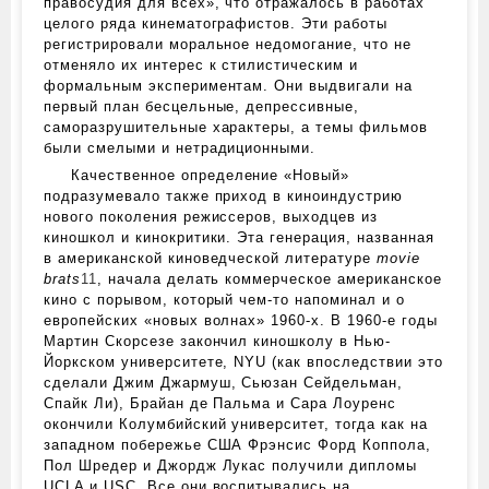
правосудия для всех», что отражалось в работах
целого ряда кинематографистов. Эти работы
регистрировали моральное недомогание, что не
отменяло их интерес к стилистическим и
формальным экспериментам. Они выдвигали на
первый план бесцельные, депрессивные,
саморазрушительные характеры, а темы фильмов
были смелыми и нетрадиционными.
Качественное определение «Новый»
подразумевало также приход в киноиндустрию
нового поколения режиссеров, выходцев из
киношкол и кинокритики. Эта генерация, названная
в американской киноведческой литературе
movie
brats
11
, начала делать коммерческое американское
кино с порывом, который чем-то напоминал и о
европейских «новых волнах» 1960‑х. В 1960‑е годы
Мартин Скорсезе закончил киношколу в Нью-
Йоркском университете, NYU (как впоследствии это
сделали Джим Джармуш, Сьюзан Сейдельман,
Спайк Ли), Брайан де Пальма и Сара Лоуренс
окончили Колумбийский университет, тогда как на
западном побережье США Фрэнсис Форд Коппола,
Пол Шредер и Джордж Лукас получили дипломы
UCLA и USC. Все они воспитывались на