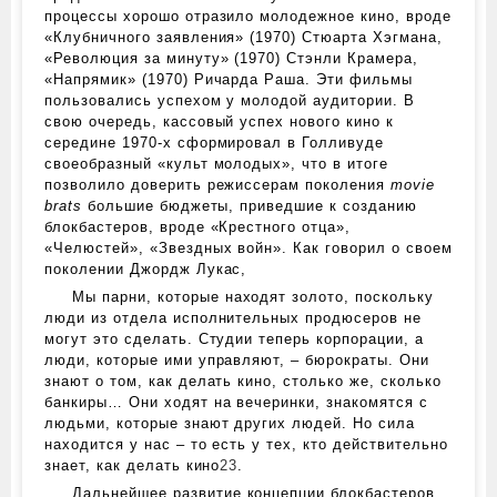
процессы хорошо отразило молодежное кино, вроде
«Клубничного заявления» (1970) Стюарта Хэгмана,
«Революция за минуту» (1970) Стэнли Крамера,
«Напрямик» (1970) Ричарда Раша. Эти фильмы
пользовались успехом у молодой аудитории. В
свою очередь, кассовый успех нового кино к
середине 1970‑х сформировал в Голливуде
своеобразный «культ молодых», что в итоге
позволило доверить режиссерам поколения
movie
brats
большие бюджеты, приведшие к созданию
блокбастеров, вроде «Крестного отца»,
«Челюстей», «Звездных войн». Как говорил о своем
поколении Джордж Лукас,
Мы парни, которые находят золото, поскольку
люди из отдела исполнительных продюсеров не
могут это сделать. Студии теперь корпорации, а
люди, которые ими управляют, – бюрократы. Они
знают о том, как делать кино, столько же, сколько
банкиры… Они ходят на вечеринки, знакомятся с
людьми, которые знают других людей. Но сила
находится у нас – то есть у тех, кто действительно
знает, как делать кино
23
.
Дальнейшее развитие концепции блокбастеров