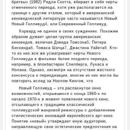
бритвы» (1982) Ридли Скотта, вбирает в себя черты
отмеченного периода, хотя уже располагается на
границе с другим этапом, который в американской
киноведческой литературе часто называется Новый
Новый Голливуд
4
, или Современный Голливуд.
Хорвард не одинок в своих суждениях. Похожим
образом думает целая группа американских
киноведов, включая Дэвида Томсона
5
, Питера
Бискинда
6
, Томаса Шатца
7
, Джастина Уайета
8
. Кто-
то из них все же усматривает черты Нового
Голливуда в фильмах более позднего периода,
например, в блокбастерах Спилберга, Лукаса и
Нолана. Однако, несмотря на отсутствие жесткого
консенсуса о периодизации, многие из них могли бы
повторить вслед за Ноэлом Кингом, что
Новый Голливуд – это распахнутое окно
возможностей, открывшихся с конца 1960‑х по
начало 1970‑х в момент появления нового кино,
отсылающего к традициям классической
голливудской жанровой режиссуры с добавлением
стилистических инноваций европейского арт-кино.
Понятие «новый» утверждает иную аудиторию,
направляющую свои эстетические предпочтения на