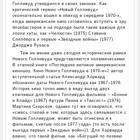
Голливуд утвердился в своих законах. Как
критический термин «Новый Голливуд»
окончательно вошел в обиход в середине 1970‑х,
когда американское кино готовилось вступить в эру
блокбастеров и на подходе были такие важные для
эпохи хиты, как «Челюсти» (1975) Стивена
Спилберга и первые «Звездные войны» (1977)
Джорджа Лукаса.
Тем не менее даже сегодня исторические рамки
Нового Голливуда представляются полемическими.
В этапной книге «Последнее великое американское
киношоу. Кино Нового Голливуда в 1970‑е»
2
автор
вступительной статьи Александр Хорвард
обозначил даты Нового Голливуда как 1967–1976.
Историк кино точно имел в виду выход двух
ключевых для Нового Голливуда фильмов – «Бонни
и Клайд» (1967) Артура Пенна и «Таксист» (1976)
Мартина Скорсезе, однако тут же оговорился, что
«смесь стилей и тем, которые здесь связываются с
Новым Голливудом, может быть отнесена и к
фильмам, снятым после 1977 года» (то есть после
выхода первых «Звездных войн»)
3
. Для Хорварда
важно, что такой фильм, как «Бегущий по лезвию