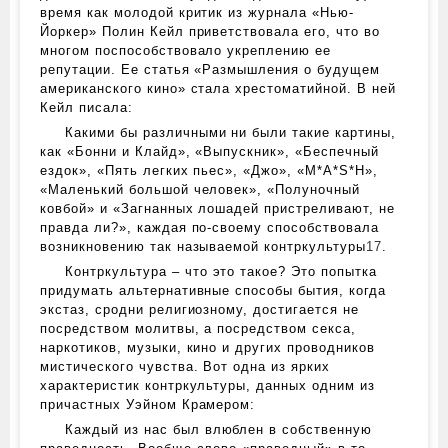
время как молодой критик из журнала «Нью-
Йоркер» Полин Кейл приветствовала его, что во
многом поспособствовало укреплению ее
репутации. Ее статья «Размышления о будущем
американского кино» стала хрестоматийной. В ней
Кейл писала:
Какими бы различными ни были такие картины,
как «Бонни и Клайд», «Выпускник», «Беспечный
ездок», «Пять легких пьес», «Джо», «M*A*S*H»,
«Маленький большой человек», «Полуночный
ковбой» и «Загнанных лошадей пристреливают, не
правда ли?», каждая по-своему способствовала
возникновению так называемой контркультуры
17
.
Контркультура – что это такое? Это попытка
придумать альтернативные способы бытия, когда
экстаз, сродни религиозному, достигается не
посредством молитвы, а посредством секса,
наркотиков, музыки, кино и других проводников
мистического чувства. Вот одна из ярких
характеристик контркультуры, данных одним из
причастных Уэйном Крамером:
Каждый из нас был влюблен в собственную