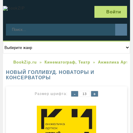
Войти
BookZip.ru
Кинематограф, Театр
Анжелика Артю
НОВЫЙ ГОЛЛИВУД. НОВАТОРЫ И
КОНСЕРВАТОРЫ
-
+
Размер шрифта:
13