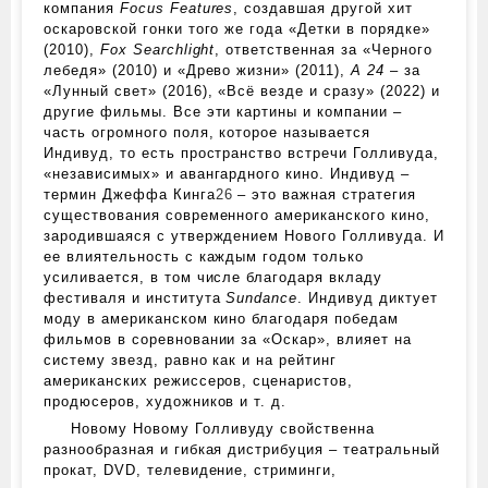
компания
Focus Features
, создавшая другой хит
оскаровской гонки того же года «Детки в порядке»
(2010),
Fox Searchlight
, ответственная за «Черного
лебедя» (2010) и «Древо жизни» (2011),
A 24
– за
«Лунный свет» (2016), «Всё везде и сразу» (2022) и
другие фильмы. Все эти картины и компании –
часть огромного поля, которое называется
Индивуд, то есть пространство встречи Голливуда,
«независимых» и авангардного кино. Индивуд –
термин Джеффа Кинга
26
– это важная стратегия
существования современного американского кино,
зародившаяся с утверждением Нового Голливуда. И
ее влиятельность с каждым годом только
усиливается, в том числе благодаря вкладу
фестиваля и института
Sundance
. Индивуд диктует
моду в американском кино благодаря победам
фильмов в соревновании за «Оскар», влияет на
систему звезд, равно как и на рейтинг
американских режиссеров, сценаристов,
продюсеров, художников и т. д.
Новому Новому Голливуду свойственна
разнообразная и гибкая дистрибуция – театральный
прокат, DVD, телевидение, стриминги,