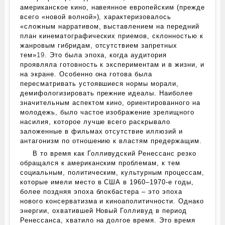
американское кино, навеянное европейским (прежде
всего «новой волной»), характеризовалось
«сложным нарративом, выставлением на передний
план кинематографических приемов, склонностью к
жанровым гибридам, отсутствием запретных
тем»
19
. Это была эпоха, когда аудитория
проявляла готовность к экспериментам и в жизни, и
на экране. Особенно она готова была
пересматривать устоявшиеся нормы морали,
демифологизировать прежние идеалы. Наиболее
значительным аспектом кино, ориентированного на
молодежь, было частое изображение зрелищного
насилия, которое лучше всего раскрывало
заложенные в фильмах отсутствие иллюзий и
антагонизм по отношению к властям предержащим.
В то время как Голливудский Ренессанс резко
обращался к американским проблемам, к тем
социальным, политическим, культурным процессам,
которые имели место в США в 1960–1970‑е годы,
более поздняя эпоха блокбастера – это эпоха
нового консерватизма и киноаполитичности. Однако
энергии, охватившей Новый Голливуд в период
Ренессанса, хватило на долгое время. Это время