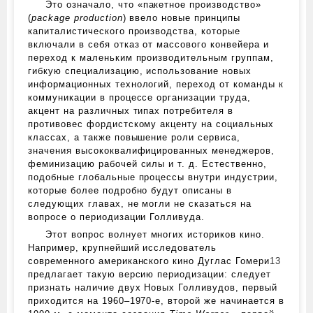
Это означало, что «пакетное производство»
(
package production
) ввело новые принципы
капиталистического производства, которые
включали в себя отказ от массового конвейера и
переход к маленьким производительным группам,
гибкую специализацию, использование новых
информационных технологий, переход от команды к
коммуникации в процессе организации труда,
акцент на различных типах потребителя в
противовес фордистскому акценту на социальных
классах, а также повышение роли сервиса,
значения высококвалифицированных менеджеров,
феминизацию рабочей силы и т. д. Естественно,
подобные глобальные процессы внутри индустрии,
которые более подробно будут описаны в
следующих главах, не могли не сказаться на
вопросе о периодизации Голливуда.
Этот вопрос волнует многих историков кино.
Например, крупнейший исследователь
современного американского кино Дуглас Гомери
13
предлагает такую версию периодизации: следует
признать наличие двух Новых Голливудов, первый
приходится на 1960–1970‑е, второй же начинается в