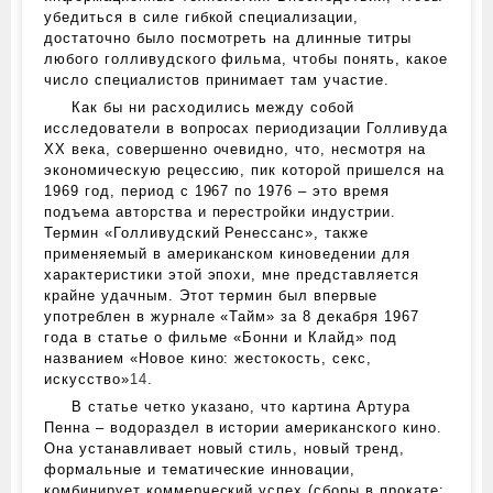
убедиться в силе гибкой специализации,
достаточно было посмотреть на длинные титры
любого голливудского фильма, чтобы понять, какое
число специалистов принимает там участие.
Как бы ни расходились между собой
исследователи в вопросах периодизации Голливуда
XX века, совершенно очевидно, что, несмотря на
экономическую рецессию, пик которой пришелся на
1969 год, период с 1967 по 1976 – это время
подъема авторства и перестройки индустрии.
Термин «Голливудский Ренессанс», также
применяемый в американском киноведении для
характеристики этой эпохи, мне представляется
крайне удачным. Этот термин был впервые
употреблен в журнале «Тайм» за 8 декабря 1967
года в статье о фильме «Бонни и Клайд» под
названием «Новое кино: жестокость, секс,
искусство»
14
.
В статье четко указано, что картина Артура
Пенна – водораздел в истории американского кино.
Она устанавливает новый стиль, новый тренд,
формальные и тематические инновации,
комбинирует коммерческий успех (сборы в прокате: