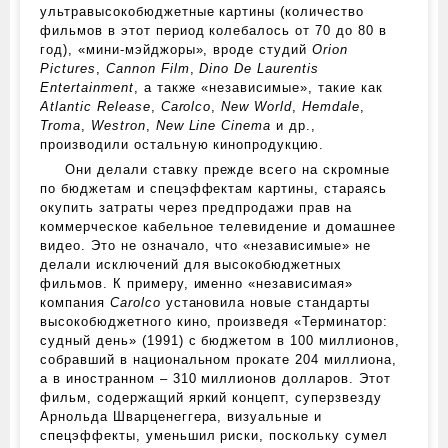
ультравысокобюджетные картины (количество
фильмов в этот период колебалось от 70 до 80 в
год), «мини-мэйджоры», вроде студий
Orion
Pictures
,
Cannon Film
,
Dino De Laurentis
Entertainment
, а также «независимые», такие как
Atlantic Release
,
Carolco
,
New World
,
Hemdale
,
Troma
,
Westron
,
New Line Cinema
и др.,
производили остальную кинопродукцию.
Они делали ставку прежде всего на скромные
по бюджетам и спецэффектам картины, стараясь
окупить затраты через предпродажи прав на
коммерческое кабельное телевидение и домашнее
видео. Это не означало, что «независимые» не
делали исключений для высокобюджетных
фильмов. К примеру, именно «независимая»
компания
Carolco
установила новые стандарты
высокобюджетного кино, произведя «Терминатор:
судный день» (1991) с бюджетом в 100 миллионов,
собравший в национальном прокате 204 миллиона,
а в иностранном – 310 миллионов долларов. Этот
фильм, содержащий яркий концепт, суперзвезду
Арнольда Шварценеггера, визуальные и
спецэффекты, уменьшил риски, поскольку сумел