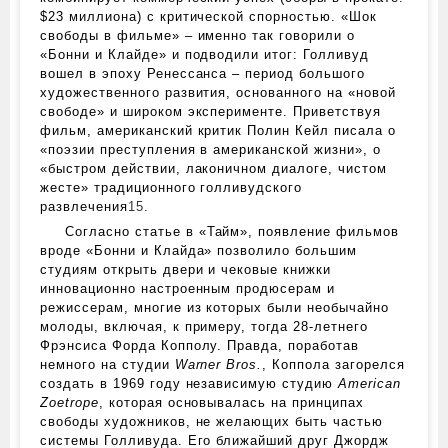
$23 миллиона) с критической спорностью. «Шок
свободы в фильме» – именно так говорили о
«Бонни и Клайде» и подводили итог: Голливуд
вошел в эпоху Ренессанса – период большого
художественного развития, основанного на «новой
свободе» и широком эксперименте. Приветствуя
фильм, американский критик Полин Кейл писала о
«поэзии преступления в американской жизни», о
«быстром действии, лаконичном диалоге, чистом
жесте» традиционного голливудского
развлечения
15
.
Согласно статье в «Тайм», появление фильмов
вроде «Бонни и Клайда» позволило большим
студиям открыть двери и чековые книжки
инновационно настроенным продюсерам и
режиссерам, многие из которых были необычайно
молоды, включая, к примеру, тогда 28-летнего
Фрэнсиса Форда Копполу. Правда, поработав
немного на студии
Warner Bros.
, Коппола загорелся
создать в 1969 году независимую студию
American
Zoetrope
, которая основывалась на принципах
свободы художников, не желающих быть частью
системы Голливуда. Его ближайший друг Джордж