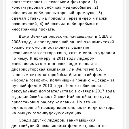
соответствовать нескольким факторам: 1)
конституировал себя как медиасобытие; 2)
обеспечил себе очень хороший промоушн; 3)
сделал ставку на прибыли через видео и парки
развлечений; 4) обеспечил себе прибыли в
иностранном прокате.
Даже Великая рецессия, начавшаяся в США в
2008 году, и последовавший за ней экономический
кризис не смогли остановить развитие
независимого сектора кино, хотя и сильно ударили
по нему. К примеру, в 2011 году лидером
«независимых» стала производственная и
дистрибуторская компания
The Weinstein Co
,
главным хитом которой был британский фильм
«Король говорит», получивший премию «Оскар» за
лучший фильм 2010 года. Только обвинения в
сексуальных домогательствах в октябре 2017 года
и дальнейший арест Харви Вайнштейна, по сути,
приостановил работу компании. Но это не
единственный пример влиятельности инди-сектора
на общую голливудскую ситуацию.
Среди других лидеров, занимавшихся
дистрибуцией независимых фильмов, значатся