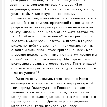
праведность. Вообще слово «праведный» в то
время использовали сплошь и рядом. «Это
неправедно, чувак… Нет, это апогей праведности,
чувак…» Мы были в курсе, что весь мир –
сплошной отстой, и не собирались становиться его
частью. Мы хотели альтернативной жизни, а если
проще – не вставать рано утром и не переться на
работу. Знаешь, все было в стиле «Это отстой, то
отстой, обывательщина» или «Это не прикольно».
Работать в «Биг бое» – отстой, а играть в группе –
прикольно, пойти в дрэг-трип – прикольно, гонять
на тачке и пить пиво – тоже прикольно. Все было
на уровне подсознания – именно на этом уровне мы
и вырабатывали свою политику. Мы стремились
придумывать разные способы бытия. Так что нашей
политической программой стали дурь, рок-н-ролл и
е..ля на улицах
18
.
Одна из отличительных черт раннего Нового
Голливуда – его причастность к контркультуре. И
этим период Голливудского Ренессанса разительно
отличается как от того, что последовало после
выхода первых «Звездных войн», так и от того, что
ему предшествовало. Другие черты определил
Питер Крамер, когда написал, что новое