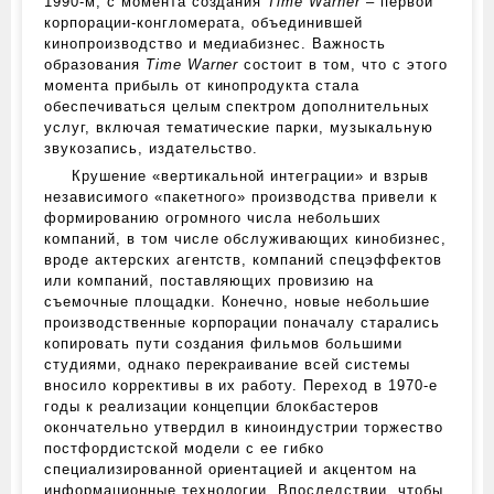
1990‑м, с момента создания
Time Warner
– первой
корпорации-конгломерата, объединившей
кинопроизводство и медиабизнес. Важность
образования
Time Warner
состоит в том, что с этого
момента прибыль от кинопродукта стала
обеспечиваться целым спектром дополнительных
услуг, включая тематические парки, музыкальную
звукозапись, издательство.
Крушение «вертикальной интеграции» и взрыв
независимого «пакетного» производства привели к
формированию огромного числа небольших
компаний, в том числе обслуживающих кинобизнес,
вроде актерских агентств, компаний спецэффектов
или компаний, поставляющих провизию на
съемочные площадки. Конечно, новые небольшие
производственные корпорации поначалу старались
копировать пути создания фильмов большими
студиями, однако перекраивание всей системы
вносило коррективы в их работу. Переход в 1970‑е
годы к реализации концепции блокбастеров
окончательно утвердил в киноиндустрии торжество
постфордистской модели с ее гибко
специализированной ориентацией и акцентом на
информационные технологии. Впоследствии, чтобы