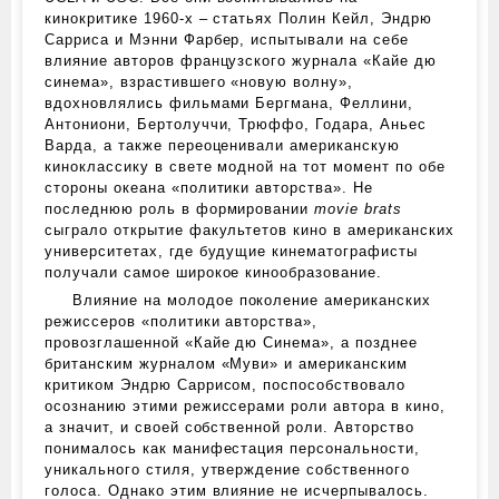
кинокритике 1960‑х – статьях Полин Кейл, Эндрю
Сарриса и Мэнни Фарбер, испытывали на себе
влияние авторов французского журнала «Кайе дю
синема», взрастившего «новую волну»,
вдохновлялись фильмами Бергмана, Феллини,
Антониони, Бертолуччи, Трюффо, Годара, Аньес
Варда, а также переоценивали американскую
киноклассику в свете модной на тот момент по обе
стороны океана «политики авторства». Не
последнюю роль в формировании
movie brats
сыграло открытие факультетов кино в американских
университетах, где будущие кинематографисты
получали самое широкое кинообразование.
Влияние на молодое поколение американских
режиссеров «политики авторства»,
провозглашенной «Кайе дю Синема», а позднее
британским журналом «Муви» и американским
критиком Эндрю Саррисом, поспособствовало
осознанию этими режиссерами роли автора в кино,
а значит, и своей собственной роли. Авторство
понималось как манифестация персональности,
уникального стиля, утверждение собственного
голоса. Однако этим влияние не исчерпывалось.