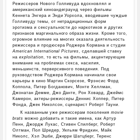
Режиссеров Нового Голливуда вдохновлял и
американский киноандеграунд через фильмы
Кеннета Энгера и Энди Уорхола, вводившие чуждые
Голливуду темы, от нетрадиционных форм
эротизма и сексуальности до наркотиков и других
признаков маргинального образа жизни. Кроме того,
огромное влияние на многих оказала деятельность
режиссера и продюсера Роджера Кормана и студии
American International Pictures
, сделавшей ставку
на
exploitation
, то есть на фильмы, акцентирующие
внимание на проблемах секса, насилия,
меньшинств, перверсивного поведения. Под
руководством Роджера Кормана начинали свои
карьеры в кино Мартин Скорсезе, Фрэнсис Форд
Коппола, Питер Богданович, Монте Хеллман,
Джонатан Демме, Джо Данте, Рон Ховард, Джеймс
Камерон, актеры-режиссеры Деннис Хоппер, Питер
Фонда, Джек Николсон, сценарист Роберт Тауни.
К названным уже режиссерам поколения
movie
brats
можно добавить и такие имена, как Артур
Пенн, Джордж Лукас, Стивен Спилберг, Роберт
Олтман, Пол Шредер, Уильям Фридкин, Майк
Николс, Хэл Эшби, Джерри Шатцберг, Теренс