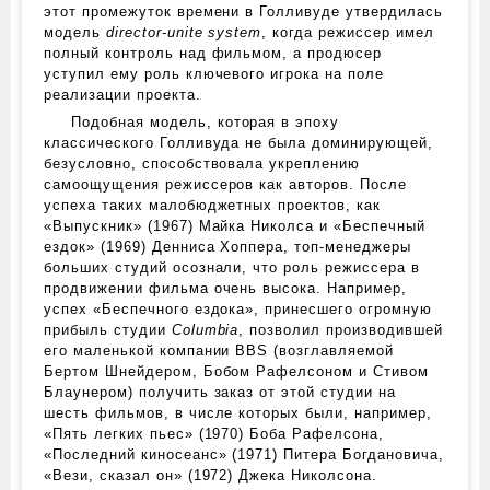
этот промежуток времени в Голливуде утвердилась
модель
director-unite system
, когда режиссер имел
полный контроль над фильмом, а продюсер
уступил ему роль ключевого игрока на поле
реализации проекта.
Подобная модель, которая в эпоху
классического Голливуда не была доминирующей,
безусловно, способствовала укреплению
самоощущения режиссеров как авторов. После
успеха таких малобюджетных проектов, как
«Выпускник» (1967) Майка Николса и «Беспечный
ездок» (1969) Денниса Хоппера, топ-менеджеры
больших студий осознали, что роль режиссера в
продвижении фильма очень высока. Например,
успех «Беспечного ездока», принесшего огромную
прибыль студии
Columbia
, позволил производившей
его маленькой компании BBS (возглавляемой
Бертом Шнейдером, Бобом Рафелсоном и Стивом
Блаунером) получить заказ от этой студии на
шесть фильмов, в числе которых были, например,
«Пять легких пьес» (1970) Боба Рафелсона,
«Последний киносеанс» (1971) Питера Богдановича,
«Вези, сказал он» (1972) Джека Николсона.