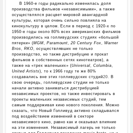
В 1960‑е годы радикально изменилась доля
производства фильмов «независимыми», а также
осуществлялся расцвет мировой авангардной
культуры, которая очень сильно повлияла на
кинокультуру в целом. Если в период с 1920‑х по
1950‑е годы около 80% всех американских фильмов
производились на голливудских студиях «большой
пятерки» (
MGM
,
Paramount
,
20 Century Fox
,
Warner
Bros
,
RKO
, осуществлявших не только
производство, но также дистрибуцию и прокат
фильмов в собственных сетях кинотеатров), а
также на «трех маленьких» (
Universal
,
Columbia
,
United Artists
), то к 1966 году те же 80%
создавались вне этих голливудских студий
20
. В
свою очередь, голливудские студии не только
начали активно заниматься дистрибуцией
независимых проектов, но также инвестировать в
проекты маленьких независимых студий, тем
самым поддерживая кино нового поколения. Можно
сказать, что Новый Голливуд активно складывался
под воздействием изменений в секторе
независимого кино, равно как и оказывал влияние
на эти изменения. Независимый лагерь не только