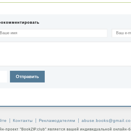
рокомментировать
Отправить
йте
Контакты
Рекламодателям
abuse.books@gmail.c
н-проект "BookZIP.club" является вашей индивидуальной онлайн-б