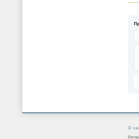
П
О са
Онлай