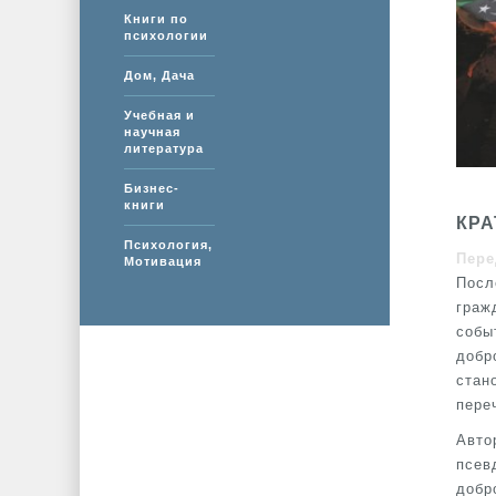
Книги по
психологии
Дом, Дача
Учебная и
научная
литература
Бизнес-
книги
КРА
Психология,
Пере
Мотивация
Посл
граж
собы
добр
стан
пере
Авто
псев
добр