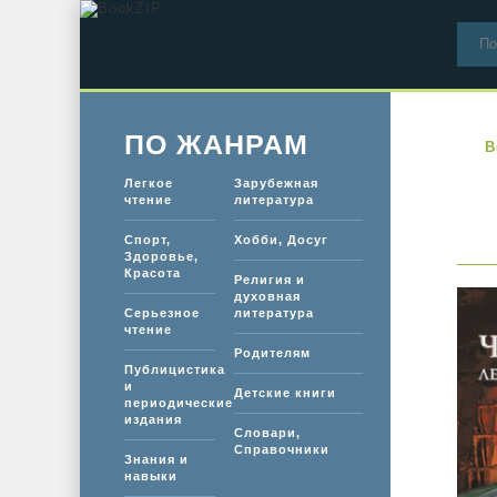
ПО ЖАНРАМ
B
Легкое
Зарубежная
чтение
литература
Спорт,
Хобби, Досуг
Здоровье,
Красота
Религия и
духовная
Серьезное
литература
чтение
Родителям
Публицистика
и
Детские книги
периодические
издания
Словари,
Справочники
Знания и
навыки