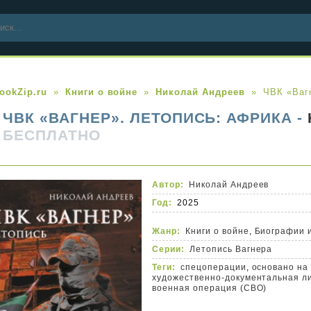
ookZip.ru
Книги о войне
Николай Андреев
ЧВК «Ваг
ЧВК «ВАГНЕР». ЛЕТОПИСЬ: АФРИКА -
БЕСПЛАТНО
Автор:
Николай Андреев
Год:
2025
Жанр:
Книги о войне
,
Биографии 
Серии:
Летопись Вагнера
Теги:
спецоперации
,
основано на
художественно-документальная л
военная операция (СВО)