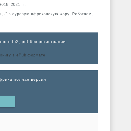
018–2021 гг.
ницы“ в суровую африканскую жару. Работаем,
но в fb2, pdf без регистрации
Африка полная версия
Н