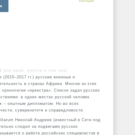
н
2 или epub, прочти о чем она:
(2015–2017 гг.) русские военные и
тельность в странах Африки. Многие из этих
 хронологии «оркестра». Список задач русских
ствиями: в одних местах русский человек
ах – опытным дипломатом. Но во всех
чести, суверенитете и справедливости.
ilitarum Николай Андреев (известный в Сети под
тельно следил за подвигами русских
азывается о работе российских специалистов в