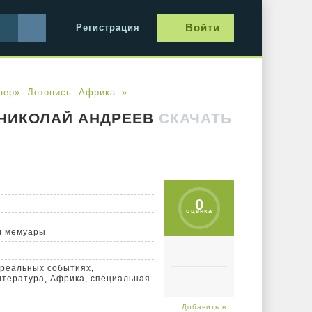
Войти
Регистрация
нер». Летопись: Африка
НИКОЛАЙ АНДРЕЕВ
СКАЧАТЬ
0
оценка
и мемуары
 реальных событиях
,
итература
,
Африка
,
специальная