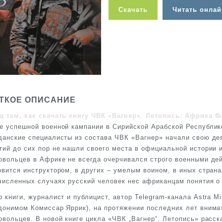
Скачать
Читать онлай
ТКОЕ ОПИСАНИЕ
д тем, как скачать книгу ЧВК «Вагнер». Летопись: Африка fb
е успешной военной кампании в Сирийской Арабской Республике 
данские специалисты из состава ЧВК «Вагнер» начали свою дея
тий до сих пор не нашли своего места в официальной истории и
овольцев в Африке не всегда очерчивался строго военными дей
овится инструктором, в других – умелым воином, в иных стран
численных случаях русский человек нес африканцам понятия о 
р книги, журналист и публицист, автор Telegram-канала Astra M
донимом Комиссар Яррик), на протяжении последних лет внима
овольцев. В новой книге цикла «ЧВК „Вагнер“. Летопись» расск