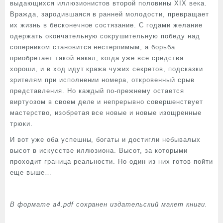
выдающихся иллюзионистов второй половины ХIХ века.
Вражда, зародившаяся в ранней молодости, превращает
их жизнь в бесконечное состязание. С годами желание
одержать окончательную сокрушительную победу над
соперником становится нестерпимым, а борьба
приобретает такой накал, когда уже все средства
хороши, и в ход идут кража чужих секретов, подсказки
зрителям при исполнении номера, откровенный срыв
представления. Но каждый по-прежнему остается
виртуозом в своем деле и непрерывно совершенствует
мастерство, изобретая все новые и новые изощренные
трюки.
И вот уже оба успешны, богаты и достигли небывалых
высот в искусстве иллюзиона. Высот, за которыми
проходит граница реальности. Но один из них готов пойти
еще выше…
В формате a4.pdf сохранен издательский макет книги.