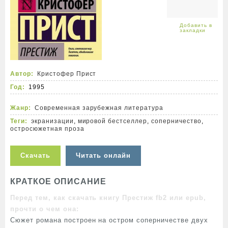
Автор:
Кристофер Прист
Год:
1995
Жанр:
Современная зарубежная литература
Теги:
экранизации
,
мировой бестселлер
,
соперничество
,
остросюжетная проза
Скачать
Читать онлайн
КРАТКОЕ ОПИСАНИЕ
Перед тем, как скачать книгу Престиж fb2 или epub,
прочти о чем она:
Сюжет романа построен на остром соперничестве двух