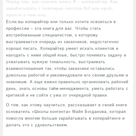
Перед тем, как скачать книгу Я – копирайтер. Как
зарабатывать с помощью текстов fb2 или epub,
прочти о чем она:
Если вы копирайтер или только хотите освоиться в
профессии – эта книга для вас. Чтобы стать
востребованным специалистом, к которому
выстраивается очередь из заказчиков, недостаточно
хорошо писать. Копирайтер умеет искать клиентов и
находить с ними общий язык, быстро понимать задачу и
ухватывать нужную тональность, выстраивать
взаимоотношения так, чтобы заказчики оставались
довольны работой и рекомендовали его своим друзьям и
знакомым. А еще важно правильно организовать рабочий
день, знать основы тайм-менеджмента, уметь работать с
критикой и не сойти с ума от очередной правки.
О том, как этому научиться, рассказывает в своей книге
основатель «Школы контента» Майя Богданова, которая
помогла многим больше зарабатывать в копирайтинге и
делать это с удовольствием.