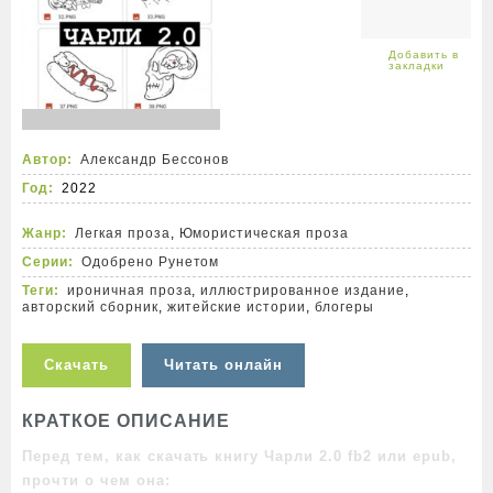
Автор:
Александр Бессонов
Год:
2022
Жанр:
Легкая проза
,
Юмористическая проза
Серии:
Одобрено Рунетом
Теги:
ироничная проза
,
иллюстрированное издание
,
авторский сборник
,
житейские истории
,
блогеры
Скачать
Читать онлайн
КРАТКОЕ ОПИСАНИЕ
Перед тем, как скачать книгу Чарли 2.0 fb2 или epub,
прочти о чем она: