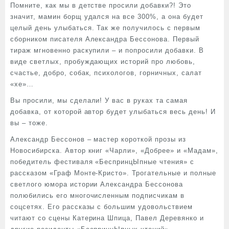
Помните, как мы в детстве просили добавки?! Это
значит, мамин борщ удался на все 300%, а она будет
целый день улыбаться. Так же получилось с первым
сборником писателя Александра Бессонова. Первый
тираж мгновенно раскупили – и попросили добавки. В
виде светлых, пробуждающих историй про любовь,
счастье, добро, собак, психологов, горничных, салат
«хе»…
Вы просили, мы сделали! У вас в руках та самая
добавка, от которой автор будет улыбаться весь день! И
вы – тоже.
Александр Бессонов – мастер короткой прозы из
Новосибирска. Автор книг «Чарли», «Добрее» и «Мадам»,
победитель фестиваля «БеспринцЫпные чтения» с
рассказом «Граф Монте-Кристо». Трогательные и полные
светлого юмора истории Александра Бессонова
полюбились его многочисленным подписчикам в
соцсетях. Его рассказы с большим удовольствием
читают со сцены Катерина Шпица, Павел Деревянко и