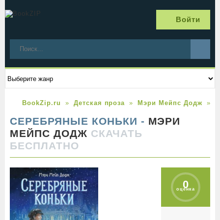
Войти
BookZip.ru
Детская проза
Мэри Мейпс Додж
С
СЕРЕБРЯНЫЕ КОНЬКИ -
МЭРИ
МЕЙПС ДОДЖ
СКАЧАТЬ
БЕСПЛАТНО
0
оценка