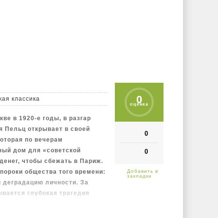
лан самодеятельных сыщиков.
ращает внимание, видят и
слые, и, значит, у "Отряда 15"
злодея...
0
кая классика
оценка
ве в 1920-е годы, в разгар
я Пельц открывает в своей
0
оторая по вечерам
ный дом для «советской
0
денег, чтобы сбежать в Париж.
пороки общества того времени:
 деградацию личности. За
ывается глубокая трагедия
охранить иллюзию прежней
ьности.