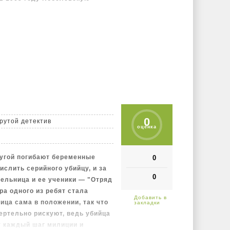
ига романа М. Шолохова «Тихий
я Февральской и Октябрьской
ражданской войны.
а.
0
рутой детектив
оценка
ругой погибают беременные
0
слить серийного убийцу, и за
0
тельница и ее ученики — "Отряд
ра одного из ребят стала
ица сама в положении, так что
мертельно рискуют, ведь убийца
т каждый шаг милиции и