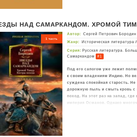
вы будете вспоминать забавные
любимые фразы героев ещё долг
ЕЗДЫ НАД САМАРКАНДОМ. ХРОМОЙ ТИМ
Автор:
Сергей Петрович Бородин
1 часть
Жанр:
Историческая литература
/
Серия:
Русская литература. Боль
Самаркандом
#1
Под его сапогом уже лежит полм
к своим владениям Индию. Но в
суждена спокойная старость. Не
дорожную пыль и смыть кровь с 
поход. На этот раз на запад, где
империя Османов. Однако много
повелителя все хуже скрывают с
смерти Тимура, готовясь начать 
младший внук Улугбек больше ин
чем земными богатствами…
Масштабная историческая сага 