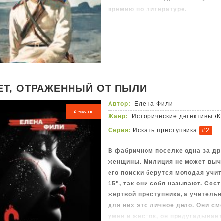
премию по литературе.
В это издание входит вторая кн
Дон», в которой описаны событи
революций 1917 года и начало Г
Для старшего школьного возраст
ЕТ, ОТРАЖЕННЫЙ ОТ ПЫЛИ
Автор:
Елена Фили
2 часть
Жанр:
Исторические детективы
/
К
Серия:
Искать преступника
#2
В фабричном поселке одна за д
женщины. Милиция не может вычи
его поиски берутся молодая учи
15", так они себя называют. Сест
жертвой преступника, а учительн
для них это личное дело. Они с
умен и жесток, он предугадывае