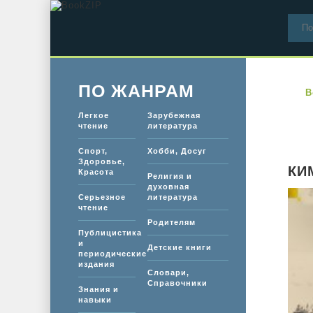
ПО ЖАНРАМ
B
Легкое
Зарубежная
чтение
литература
Спорт,
Хобби, Досуг
Здоровье,
КИ
Красота
Религия и
духовная
Серьезное
литература
чтение
Родителям
Публицистика
и
Детские книги
периодические
издания
Словари,
Справочники
Знания и
навыки