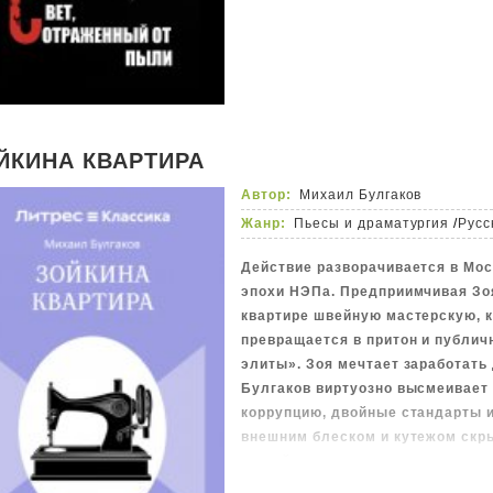
втягивает в свой изощренный п
Но дети, на которых мало кто об
слышат гораздо больше, чем взро
есть шанс обыграть хитроумного 
ЙКИНА КВАРТИРА
Автор:
Михаил Булгаков
Жанр:
Пьесы и драматургия
/
Русс
Действие разворачивается в Моск
эпохи НЭПа. Предприимчивая Зо
квартире швейную мастерскую, к
превращается в притон и публич
элиты». Зоя мечтает заработать 
Булгаков виртуозно высмеивает 
коррупцию, двойные стандарты и
внешним блеском и кутежом скр
людей, пытающихся выжить и с
жизни в новой, враждебной реал