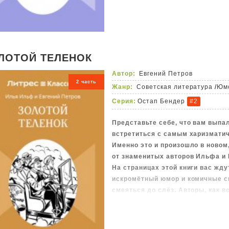
ЛОТОЙ ТЕЛЕНОК
Автор:
Евгений Петров
2 часть
Жанр:
Советская литература
/
Юмо
Серия:
Остап Бендер
#2
Представьте себе, что вам выпа
встретиться с самым харизмати
Именно это и произошло в новом
от знаменитых авторов Ильфа и 
На страницах этой книги вас жд
искромётный юмор и комичные си
смеяться до слёз. Авторы, как в
и остроумием создают историю,
удивляет больше предыдущего, 
яркой индивидуальностью. Мы г