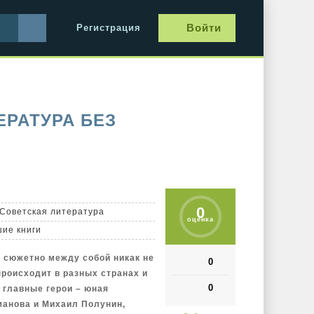
Войти
Регистрация
ЕРАТУРА БЕЗ
0
Советская литература
оценка
шие книги
, сюжетно между собой никак не
0
происходит в разных странах и
0
 главные герои – юная
манова и Михаил Полунин,