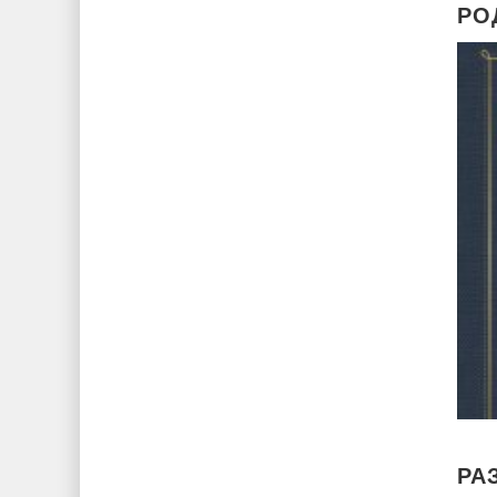
РО
РА