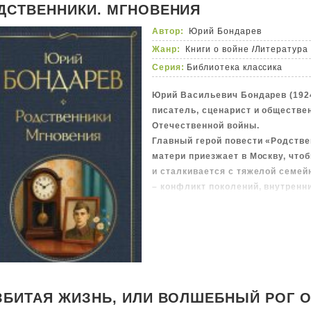
ДСТВЕННИКИ. МГНОВЕНИЯ
Автор:
Юрий Бондарев
Жанр:
Книги о войне
/
Литература 
Серия:
Библиотека классика
Юрий Васильевич Бондарев (1924
писатель, сценарист и обществе
Отечественной войны.
Главный герой повести «Родстве
матери приезжает в Москву, что
и сталкивается с тяжелой семей
– конфликт поколений, внутренн
разлад. Автор поднимает важные
прошлые поступки и сохранения 
сложные послевоенные времена
В сборник также вошли «Мгновен
философские эссе, в которых а
человеческих отношениях, герои
явлениях жизни и природы. По 
ЗБИТАЯ ЖИЗНЬ, ИЛИ ВОЛШЕБНЫЙ РОГ 
Бондарева, это итог его многол