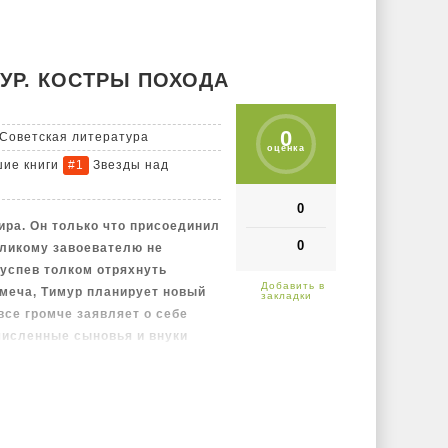
 моменты и цитировать
ое время!
УР. КОСТРЫ ПОХОДА
0
Советская литература
оценка
шие книги
Звезды над
#1
0
ира. Он только что присоединил
0
еликому завоевателю не
 успев толком отряхнуть
меча, Тимур планирует новый
 все громче заявляет о себе
численные сыновья и внуки
вое нетерпение в ожидании
схватку за власть. Разве что
тересуется звездами в небе,
Сергея Бородина о великом