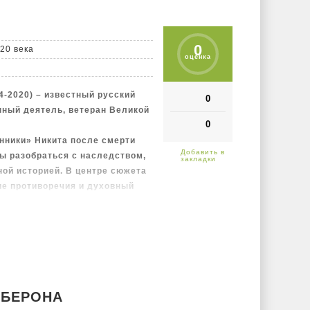
0
20 века
оценка
-2020) – известный русский
0
нный деятель, ветеран Великой
0
нники» Никита после смерти
бы разобраться с наследством,
ной историей. В центре сюжета
ие противоречия и духовный
 темы ответственности за
человеческого достоинства в
.
ия» – небольшие литературно-
втор размышляет о сложных
ческих поступках, о событиях и
определению самого Юрия
ОБЕРОНА
етних раздумий над судьбами