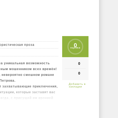
0
ристическая проза
оценка
ла уникальная возможность
0
чным мошенником всех времён!
0
, невероятно смешном романе
Петрова.
ут захватывающие приключения,
туации, которые заставят вас
сегда, с присущей им иронией
 где каждый сюжетный поворот
а каждый персонаж отличается
арантируем: после прочтения