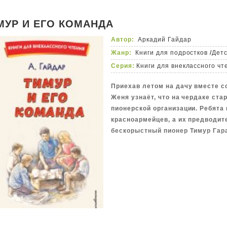
завоевателе, подчинившем свое
Индостана до Средиземного моря
МУР И ЕГО КОМАНДА
глубокого изучения автором исто
Автор:
Аркадий Гайдар
также искренней любви к Восток
Жанр:
Книги для подростков
/
Детс
культурному наследию. Стремяс
отображению эпохи Тимура, писа
Серия:
Книги для внеклассного чт
которым Железный Хромец вел с
Приехав летом на дачу вместе с
Италию, Армению, Азербайджан, 
Женя узнаёт, что на чердаке ста
Ирак, Сирию, Турцию, Северную 
пионерской организации. Ребята
книгохранилищах Египта, Турции
красноармейцев, а их предводит
в знаменитой библиотеке Ватика
бескорыстный пионер Тимур Гар
продолжалась больше двадцати л
романов, четвертый из которых 
Но «Звезды над Самаркандом» я
небосклоне, и еще ничто их не з
художественного отображения эп
источникам.
В настоящее издание вошли пер
Тимур» и «Костры похода».