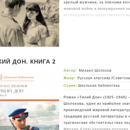
зрелый мужчина, за плечами кот
мировой войне и вынужденная э
необходимость нравственного в
обстоятельствах и стремление «ж
характерно для героев большой 
«Киммерийское лето» – это Москв
годов, с потрясающим описание
характеров героев, стечением о
внутренний семейный конфликт, 
событиях Великой Отечественной 
ХИЙ ДОН. КНИГА 2
вечны – та самая «слезинка ребе
Автор:
Михаил Шолохов
ломает устоявшуюся благополуч
Жанр:
Русская классика
/
Советск
перед неизбежным выбором, о
Крест» – это Аргентина, пампа, о
Серия:
Школьная библиотека
декорация к событиям, происход
Роман «Тихий Дон» (1925–1940) –
Буэнос-Айреса, собравшей эмигр
Шолохова, одно из наиболее зн
далекой и незабытой Родины. Кр
произведений мировой литерату
входит детективный сюжет поиск
традиции русской литературы в 
ключевым стержнем развития обр
трагических обстоятельствах пе
ностальгия.
Михаил Александрович получил 