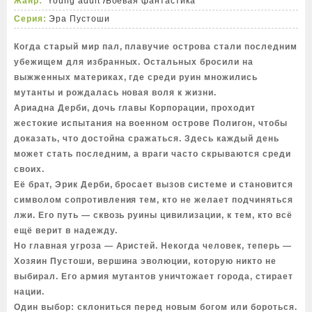
Жанр:
Young adult
/
Боевая фантастика
Серия:
Эра Пустоши
Когда старый мир пал, плавучие острова стали последним
убежищем для избранных. Остальных бросили на
выжженных материках, где среди руин множились
мутанты и рождалась новая воля к жизни.
Ариадна Дерби, дочь главы Корпорации, проходит
жестокие испытания на военном острове Полигон, чтобы
доказать, что достойна сражаться. Здесь каждый день
может стать последним, а враги часто скрываются среди
своих.
Её брат, Эрик Дерби, бросает вызов системе и становится
символом сопротивления тем, кто не желает подчиняться
лжи. Его путь — сквозь руины цивилизации, к тем, кто всё
ещё верит в надежду.
Но главная угроза — Аристей. Некогда человек, теперь —
Хозяин Пустоши, вершина эволюции, которую никто не
выбирал. Его армия мутантов уничтожает города, стирает
нации.
Один выбор: склониться перед новым богом или бороться.