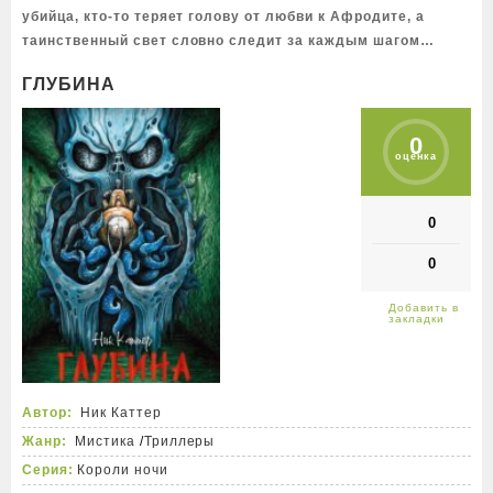
убийца, кто-то теряет голову от любви к Афродите, а
таинственный свет словно следит за каждым шагом…
ГЛУБИНА
0
оценка
0
0
Автор:
Ник Каттер
Жанр:
Мистика
/
Триллеры
Серия:
Короли ночи