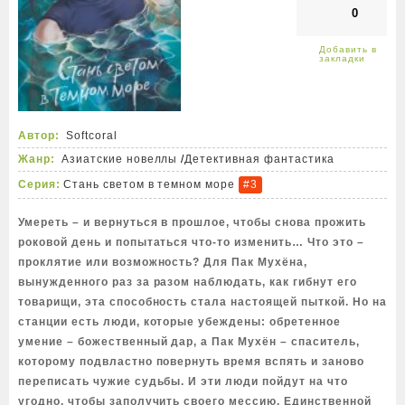
0
Автор:
Softcoral
Жанр:
Азиатские новеллы
/
Детективная фантастика
Серия:
Стань светом в темном море
#3
Умереть – и вернуться в прошлое, чтобы снова прожить
роковой день и попытаться что-то изменить… Что это –
проклятие или возможность? Для Пак Мухёна,
вынужденного раз за разом наблюдать, как гибнут его
товарищи, эта способность стала настоящей пыткой. Но на
станции есть люди, которые убеждены: обретенное
умение – божественный дар, а Пак Мухён – спаситель,
которому подвластно повернуть время вспять и заново
переписать чужие судьбы. И эти люди пойдут на что
угодно, чтобы заполучить своего мессию. Единственной