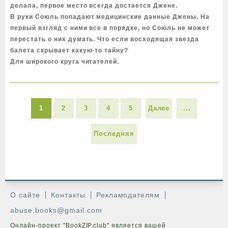
делала, первое место всегда достается Джене.
В руки Союль попадают медицинские данные Джены. На
первый взгляд с ними все в порядке, но Союль не может
перестать о них думать. Что если восходящая звезда
балета скрывает какую-то тайну?
Для широкого круга читателей.
1
2
3
4
5
Далее
...
Последняя
О сайте
Контакты
Рекламодателям
abuse.books@gmail.com
Онлайн-проект "BookZIP.club" является вашей