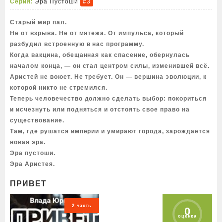
Серия:
Эра Пустоши
#3
Старый мир пал.
Не от взрыва. Не от мятежа. От импульса, который
разбудил встроенную в нас программу.
Когда вакцина, обещанная как спасение, обернулась
началом конца, — он стал центром силы, изменившей всё.
Аристей не воюет. Не требует. Он — вершина эволюции, к
которой никто не стремился.
Теперь человечество должно сделать выбор: покориться
и исчезнуть или подняться и отстоять свое право на
существование.
Там, где рушатся империи и умирают города, зарождается
новая эра.
Эра пустоши.
Эра Аристея.
ПРИВЕТ
2 часть
0
оценка