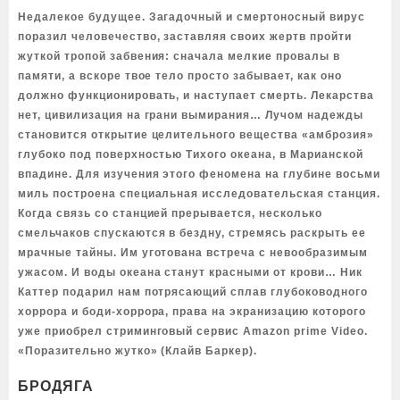
Недалекое будущее. Загадочный и смертоносный вирус
поразил человечество, заставляя своих жертв пройти
жуткой тропой забвения: сначала мелкие провалы в
памяти, а вскоре твое тело просто забывает, как оно
должно функционировать, и наступает смерть. Лекарства
нет, цивилизация на грани вымирания… Лучом надежды
становится открытие целительного вещества «амброзия»
глубоко под поверхностью Тихого океана, в Марианской
впадине. Для изучения этого феномена на глубине восьми
миль построена специальная исследовательская станция.
Когда связь со станцией прерывается, несколько
смельчаков спускаются в бездну, стремясь раскрыть ее
мрачные тайны. Им уготована встреча с невообразимым
ужасом. И воды океана станут красными от крови… Ник
Каттер подарил нам потрясающий сплав глубоководного
хоррора и боди-хоррора, права на экранизацию которого
уже приобрел стриминговый сервис Amazon prime Video.
«Поразительно жутко» (Клайв Баркер).
БРОДЯГА