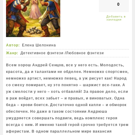
0
Автор:
Елена Шелонина
Жанр:
Детективное фэнтези
/
Любовное фэнтези
Всем хорош Андрей Сенцов, все у него есть. Молодость,
красота, да и талантами не обделен. Немножко спортсмен,
немножко артист, немножко певец, а уж рисует как! Народ
со смеху помирает, ну это понятно – шаржист все-таки. А
уж смелости у него – хоть отбавляй! За правое дело, если
в раж войдет, всех забьет – и правых, и виноватых. Одна
беда – крови боится. Достаточно одной капли – и обморок
обеспечен. Но даже в таком состоянии Андрюша
умудряется совершать подвиги, ведь комплекс героя
всегда с ним. И именно такой герой срочно требуется трем
аферистам. В одном параллельном мире вакансия