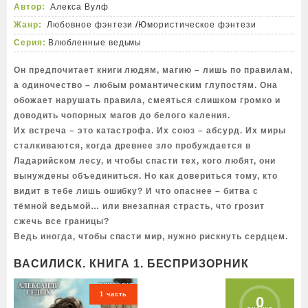
Автор:
Алекса Вулф
Жанр:
Любовное фэнтези
/
Юмористическое фэнтези
Серия:
Влюбленные ведьмы
Он предпочитает книги людям, магию – лишь по правилам,
а одиночество – любым романтическим глупостям. Она
обожает нарушать правила, смеяться слишком громко и
доводить чопорных магов до белого каления.
Их встреча – это катастрофа. Их союз – абсурд. Их миры
сталкиваются, когда древнее зло пробуждается в
Ладарийском лесу, и чтобы спасти тех, кого любят, они
вынуждены объединиться. Но как довериться тому, кто
видит в тебе лишь ошибку? И что опаснее – битва с
тёмной ведьмой… или внезапная страсть, что грозит
сжечь все границы?
Ведь иногда, чтобы спасти мир, нужно рискнуть сердцем.
ВАСИЛИСК. КНИГА 1. БЕСПРИЗОРНИК
1 часть
0