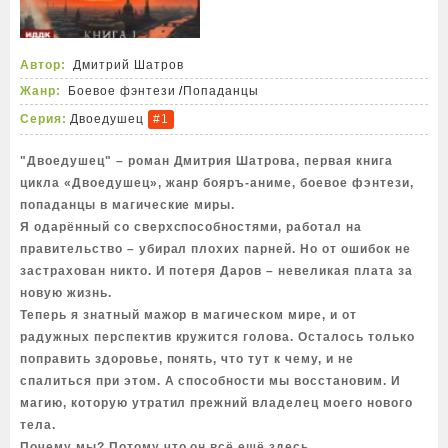
Автор:
Дмитрий Шатров
Жанр:
Боевое фэнтези
/
Попаданцы
Серия:
Двоедушец
#1
"Двоедушец" – роман Дмитрия Шатрова, первая книга
цикла «Двоедушец», жанр бояръ-аниме, боевое фэнтези,
попаданцы в магические миры.
Я одарённый со сверхспособностями, работал на
правительство – убирал плохих парней. Но от ошибок не
застрахован никто. И потеря Даров – невеликая плата за
новую жизнь.
Теперь я знатный мажор в магическом мире, и от
радужных перспектив кружится голова. Осталось только
поправить здоровье, понять, что тут к чему, и не
спалиться при этом. А способности мы восстановим. И
магию, которую утратил прежний владелец моего нового
тела.
Почему мы? Потому что он всё ещё здесь.