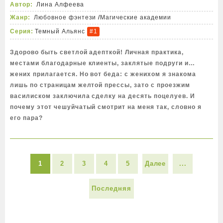
Автор:
Лина Алфеева
Жанр:
Любовное фэнтези
/
Магические академии
Серия:
Темный Альянс
#1
Здорово быть светлой адепткой! Личная практика,
местами благодарные клиенты, заклятые подруги и…
жених прилагается. Но вот беда: с женихом я знакома
лишь по страницам желтой прессы, зато с проезжим
василиском заключила сделку на десять поцелуев. И
почему этот чешуйчатый смотрит на меня так, словно я
его пара?
1
2
3
4
5
Далее
...
Последняя