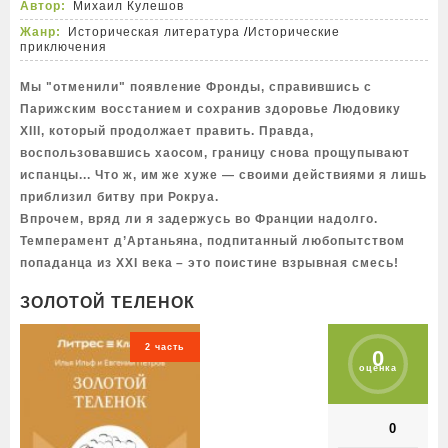
Автор:
Михаил Кулешов
Жанр:
Историческая литература
/
Исторические
приключения
Мы "отменили" появление Фронды, справившись с
Парижским восстанием и сохранив здоровье Людовику
XIII, который продолжает править. Правда,
воспользовавшись хаосом, границу снова прощупывают
испанцы... Что ж, им же хуже — своими действиями я лишь
приблизил битву при Рокруа.
Впрочем, вряд ли я задержусь во Франции надолго.
Темперамент д’Артаньяна, подпитанный любопытством
попаданца из XXI века – это поистине взрывная смесь!
ЗОЛОТОЙ ТЕЛЕНОК
2 часть
0
оценка
0