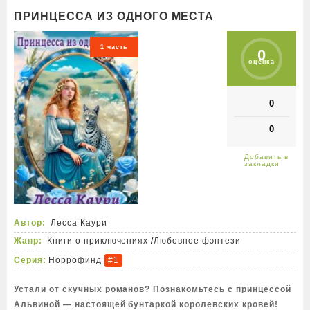
ПРИНЦЕССА ИЗ ОДНОГО МЕСТА
1 часть
0
оценка
0
0
Автор:
Лесса Каури
Жанр:
Книги о приключениях
/
Любовное фэнтези
Серия:
Норрофинд
#1
Устали от скучных романов? Познакомьтесь с принцессой
Альвиной — настоящей бунтаркой королевских кровей!