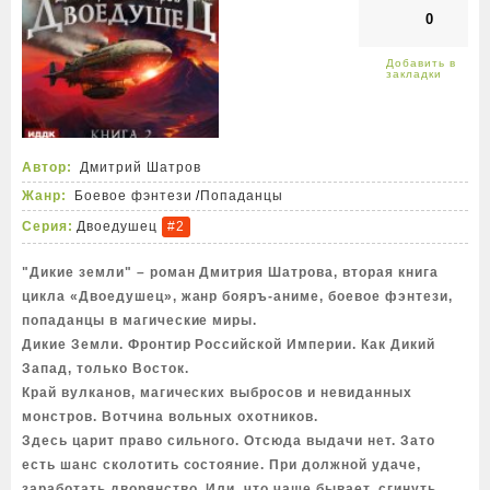
0
Автор:
Дмитрий Шатров
Жанр:
Боевое фэнтези
/
Попаданцы
Серия:
Двоедушец
#2
"Дикие земли" – роман Дмитрия Шатрова, вторая книга
цикла «Двоедушец», жанр бояръ-аниме, боевое фэнтези,
попаданцы в магические миры.
Дикие Земли. Фронтир Российской Империи. Как Дикий
Запад, только Восток.
Край вулканов, магических выбросов и невиданных
монстров. Вотчина вольных охотников.
Здесь царит право сильного. Отсюда выдачи нет. Зато
есть шанс сколотить состояние. При должной удаче,
заработать дворянство. Или, что чаще бывает, сгинуть