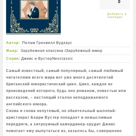
0
Автор:
Пелам Гренвилл Вудхаус
Жанр:
Зарубежная классика
/
Зарубежный юмор
Серия:
Дживс и Вустер
Neoclassic
Самый известный, самый популярный, самый любимый
читателями всего мира вот уже много десятилетий
британский юмористический цикл. Цикл, каждое из
произведений которого, будь оно романом, повестью или
рассказом, – настоящий эталон неподражаемого
английского юмора.
Снова и снова непутевый, но обаятельный шалопай-
аристократ Берри Вустер попадает в немыслимые
передряги, а хитроумный камердинер-эрудит Дживс
помогает ему выпутаться из, казалось бы, совершенно