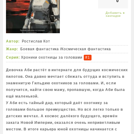
0
Автор:
Ростислав Кот
Жанр:
Боевая фантастика
/
Космическая фантастика
Серия:
Хроники охотницы за головами
#1
Девочка Аби растёт в интернате для будущих космических
пилотов. Она давно мечтает сбежать оттуда и вступить в
знаменитую Гильдию охотников за головами. И, если
получится, найти свою маму, пропавшую, когда Аби была
ещё маленькой.
У Аби есть тайный дар, который даёт охотнику за
головами большое преимущество. Но всё легко только в
детских мечтах. А космос далёкого будущего, времён
заката Новой Империи, оказался очень неприветливым
местом. В итоге карьера юной охотницы начинается с