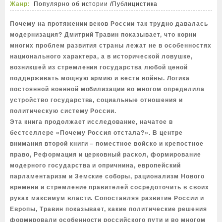
Жанр:
Популярно об истории
/
Публицистика
Почему на протяжении веков России так трудно давалась
модернизация? Дмитрий Травин показывает, что корни
многих проблем развития страны лежат не в особенностях
национального характера, а в исторической ловушке,
возникшей из стремления государства любой ценой
поддерживать мощную армию и вести войны. Логика
постоянной военной мобилизации во многом определила
устройство государства, социальные отношения и
политическую систему России.
Эта книга продолжает исследование, начатое в
бестселлере «Почему Россия отстала?». В центре
внимания второй книги – поместное войско и крепостное
право, Реформация и церковный раскол, формирование
модерного государства и опричнина, европейский
парламентаризм и Земские соборы, рационализм Нового
времени и стремление правителей сосредоточить в своих
руках максимум власти. Сопоставляя развитие России и
Европы, Травин показывает, какие политические решения
формировали особенности российского пути и во многом