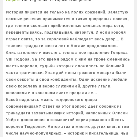
Серия:
The Big Book. Исторический роман
История пишется не только на полях сражений. Зачастую
важные решения принимаются в тихих дворцовых покоях,
где тенями скользят приближенные сильных мира сего,
перешептываясь, подглядывая, интригуя. И если короля
играет свита, то за королевой наблюдает весь двор… В
течение тридцати шести лет в Англии продолжалось
блистательное и вместе с тем шаткое правление Генриха
VIII Тюдора. За это время рядом с ним на троне сменились
шесть королев, судьбы которых сложились по большей
части трагически. У каждой жены грозного монарха были
свои секреты и свои конфиденты. Одни искренне любили
свою королеву и верно служили ей, другие лгали,
шпионили и в конечном счете предали ее…
Какой виделась жизнь тюдоровского двора
современникам? Ответ на этот вопрос дает сборник из
тринадцати захватывающих историй, написанных Элисон
Уэйр в дополнение к знаменитой серии романов «Шесть
королев Тюдоров». Автор этих и многих других книг, в том
числе научно-популярных, – историк и писательница, чьи