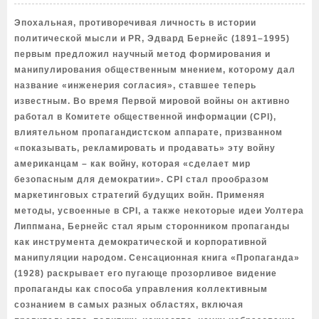
Эпохальная, противоречивая личность в истории
политической мысли и PR, Эдвард Бернейс (1891–1995)
первым предложил научный метод формирования и
манипулирования общественным мнением, которому дал
название «инженерия согласия», ставшее теперь
известным. Во время Первой мировой войны он активно
работал в Комитете общественной информации (CPI),
влиятельном пропагандистском аппарате, призванном
«показывать, рекламировать и продавать» эту войну
американцам – как войну, которая «сделает мир
безопасным для демократии». CPI стал прообразом
маркетинговых стратегий будущих войн. Применяя
методы, усвоенные в CPI, а также некоторые идеи Уолтера
Липпмана, Бернейс стал ярым сторонником пропаганды
как инструмента демократической и корпоративной
манипуляции народом. Сенсационная книга «Пропаганда»
(1928) раскрывает его пугающе прозорливое видение
пропаганды как способа управления коллективным
сознанием в самых разных областях, включая