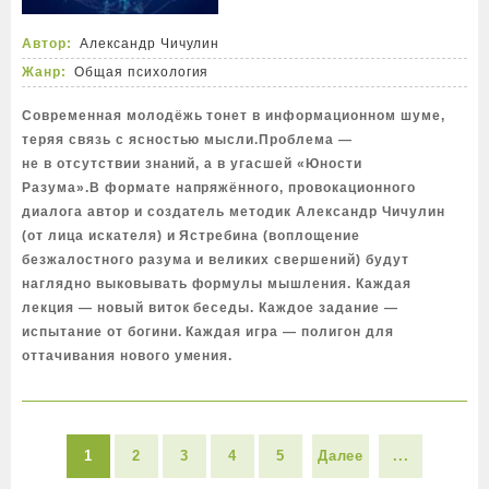
Автор:
Александр Чичулин
Жанр:
Общая психология
Современная молодёжь тонет в информационном шуме,
теряя связь с ясностью мысли.Проблема —
не в отсутствии знаний, а в угасшей «Юности
Разума».В формате напряжённого, провокационного
диалога автор и создатель методик Александр Чичулин
(от лица искателя) и Ястребина (воплощение
безжалостного разума и великих свершений) будут
наглядно выковывать формулы мышления. Каждая
лекция — новый виток беседы. Каждое задание —
испытание от богини. Каждая игра — полигон для
оттачивания нового умения.
1
2
3
4
5
Далее
...