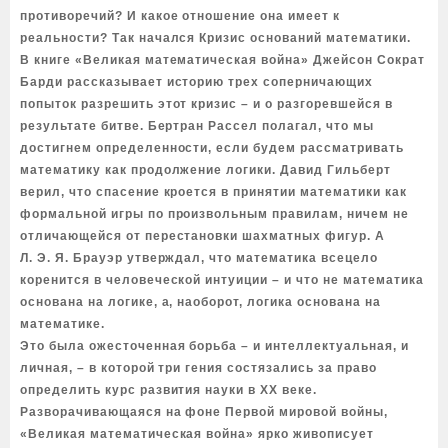
противоречий? И какое отношение она имеет к
реальности? Так начался Кризис оснований математики.
В книге «Великая математическая война» Джейсон Сократ
Барди рассказывает историю трех соперничающих
попыток разрешить этот кризис – и о разгоревшейся в
результате битве. Бертран Рассел полагал, что мы
достигнем определенности, если будем рассматривать
математику как продолжение логики. Давид Гильберт
верил, что спасение кроется в принятии математики как
формальной игры по произвольным правилам, ничем не
отличающейся от перестановки шахматных фигур. А
Л. Э. Я. Брауэр утверждал, что математика всецело
коренится в человеческой интуиции – и что не математика
основана на логике, а, наоборот, логика основана на
математике.
Это была ожесточенная борьба – и интеллектуальная, и
личная, – в которой три гения состязались за право
определить курс развития науки в XX веке.
Разворачивающаяся на фоне Первой мировой войны,
«Великая математическая война» ярко живописует