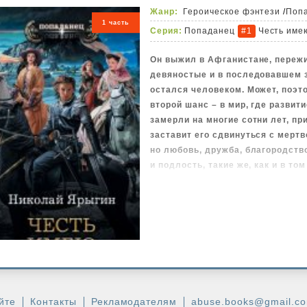
Жанр:
Героическое фэнтези
/
Поп
1 часть
Серия:
Попаданец
Честь име
#1
Он выжил в Афганистане, пережи
девяностые и в последовавшем 
остался человеком. Может, поэт
второй шанс – в мир, где развит
замерли на многие сотни лет, при
заставит его сдвинуться с мертв
но любовь, дружба, благородство
и подлость, такие же, как и в то
«Богу душу, сердце женщине, а ч
актуальна, как и в нашем мире.
А честь всегда при нем, Алексе т
рядом с которым даже жизнь отст
он входит в высший круг аристок
разницы, король ты или простой
ребенок: если ты в беде, он все
йте
Контакты
Рекламодателям
abuse.books@gmail.c