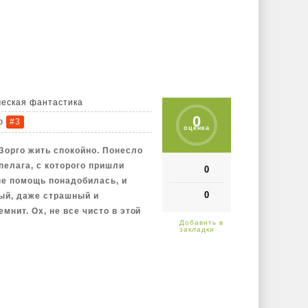
ческая фантастика
0
ю
#3
оценка
 Зорго жить спокойно. Понесло
пелага, с которого пришли
0
не помощь понадобилась, и
0
ный, даже страшный и
емнит. Ох, не все чисто в этой