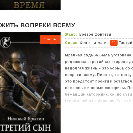
ЖИТЬ ВОПРЕКИ ВСЕМУ
Жанр:
Боевое фэнтези
1 часть
Серия:
Фэнтези-магия
Третий
#1
Мрачная судьба была уготована 
родившись, третий сын короля д
недолгая жизнь – это борьба со
вопреки всему. Пираты, каторга,
это предстоит пройти и остатьс
все новые и новые сюрпризы. По
бежавший каторжник, он, по сут
героем войны и бароном. В его 
соседних государств, ставшие н
Но самое главное, он единствен
может стать новым королем. А хо
свои планы?