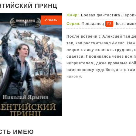
НТИЙСКИЙ ПРИНЦ
Жанр:
Боевая фантастика
/
Герои
2 часть
Серия:
Попаданец
Честь име
#2
После встречи с Алексией тан д
так, как рассчитывал Алекс. Наж
лицом к лицу их месть труднее, 
сдается. Продираясь через все п
неприятелем, даже кровавые бойн
намеченному судьбою, а что там 
никому.
СТЬ ИМЕЮ