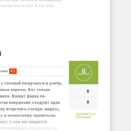
, предательства? А тут еще
аны. Но надо выжить, выстоять
Й
0
 сын
#3
оценка
с головой погрузился в учебу,
имые королю. Вот только
0
вило. Вокруг Дарка по-
0
ытки покушения следуют одна
ану вторглись соседи: видать,
у и неопытному правителю.
ают, с чем им придется
 отправившись по шерсть, не