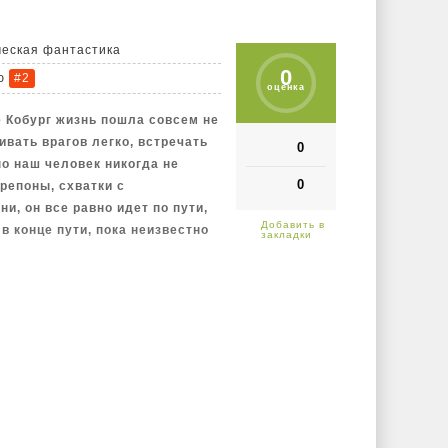
ческая фантастика
0
ю
#2
оценка
е Кобург жизнь пошла совсем не
ивать врагов легко, встречать
0
но наш человек никогда не
0
репоны, схватки с
и, он все равно идет по пути,
в конце пути, пока неизвестно