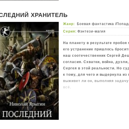
СЛЕДНИЙ ХРАНИТЕЛЬ
Жанр:
Боевая фантастика
/
Попад
Серия:
Фэнтези-магия
На планету в результате пробоя
его устранение пришлось бросит
наш соотечественник Сергей Деши
согласия. Схватки, война, дуэли
Сергея в этой реальности. Но с
к тому, для чего и выдернула из
выживет ли он, выполняя задачу
всё.