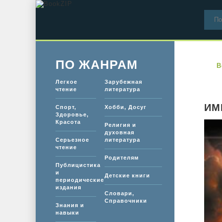
ПО ЖАНРАМ
B
Легкое
Зарубежная
чтение
литература
ИМ
Спорт,
Хобби, Досуг
Здоровье,
Красота
Религия и
духовная
Серьезное
литература
чтение
Родителям
Публицистика
и
Детские книги
периодические
издания
Словари,
Справочники
Знания и
навыки