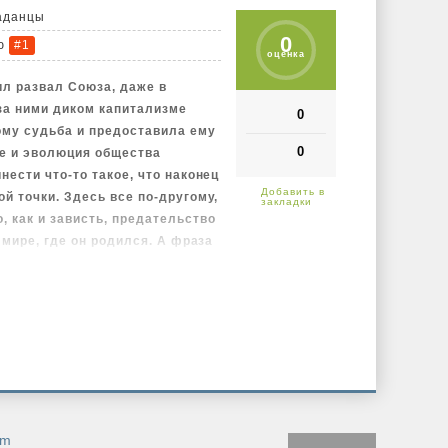
аданцы
0
ю
#1
оценка
л развал Союза, даже в
за ними диком капитализме
0
ому судьба и предоставила ему
0
ие и эволюция общества
нести что-то такое, что наконец
ой точки. Здесь все по-другому,
, как и зависть, предательство
м мире, где он родился. А фраза
есть никому» там так же
ан эль Зорга. Честь – критерий,
упает на второй план. И пусть
ратов этого мира, ему без
 серв, женщина, мужчина или
гда протянет тебе руку помощи.
om