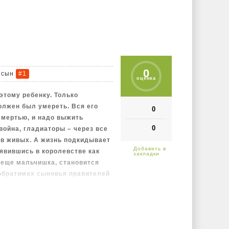
0
 сын
#1
оценка
этому ребенку. Только
олжен был умереть. Вся его
0
 смертью, и надо выжить
0
 война, гладиаторы – через все
я в живых. А жизнь подкидывает
явившись в королевстве как
и еще мальчишка, становится
побратимах сыновья правителей
азваными братьями на поле боя.
ный из сыновей короля, который
чет ли он этого, ведь у него