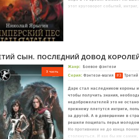
этот круговорот событий, интриг
любовь к девице спутала все пл
и победить.
ЕТИЙ СЫН. ПОСЛЕДНИЙ ДОВОД КОРОЛЕ
Жанр:
Боевое фэнтези
3 часть
Серия:
Фэнтези-магия
Третий
#3
Дарк стал наследником короны и 
чтобы получить знания, необход
недоброжелателей это не остано
прежнему плетутся интриги, поп
за другой. А в довершение в стр
решили пощипать перья молодом
Но противники не до конца поним
столкнуться. И как бы им самим,