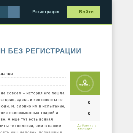
Войти
Регистрация
Н БЕЗ РЕГИСТРАЦИИ
аданцы
0
оценка
 не совсем – история его пошла
история, здесь и континенты не
0
люди. И, словно им в испытание,
ения всевозможных тварей и
0
ве. А еще тут есть всякая
виты технологии, чем в нашем
тоять наш человек, попавший в