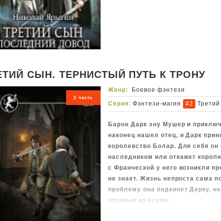
оказаться стрижеными.
Что ж, война так война. Ведь во
ЕТИЙ СЫН. ТЕРНИСТЫЙ ПУТЬ К ТРОНУ
Жанр:
Боевое фэнтези
2 часть
Серия:
Фэнтези-магия
Третий
#2
Барон Дарк эну Мушер и приключ
наконец нашел отец, и Дарк при
королевство Болар. Для себя он 
наследником или откажет королю
с Франческой у него возникли пр
не знает. Жизнь непроста сама п
проблему она подкинет Дарку, не
готовым ко всему.