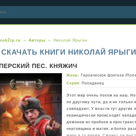
ookZip.ru
Авторы
Николай Ярыгин
СКАЧАТЬ КНИГИ НИКОЛАЙ ЯРЫГИ
ПЕРСКИЙ ПЕС. КНЯЖИЧ
Жанр:
Героическое фэнтези
/
Поп
Серия:
Попаданец
Этот мир очень похож на наш. Но
по другому пути, да и не только 
совпадают. У власти тут другие 
периодически происходят напад
демонов из пробоев в пространст
чертовщина и магия, и более раз
мире в то время. Сможет ли выс