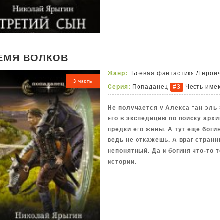
ЕМЯ ВОЛКОВ
Жанр:
Боевая фантастика
/
Герои
3 часть
Серия:
Попаданец
Честь име
#3
Не получается у Алекса тан эль
его в экспедицию по поиску архи
предки его жены. А тут еще боги
ведь не откажешь. А враг стран
непонятный. Да и богиня что-то т
истории.