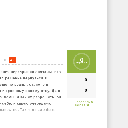
йна – последний довод королей.
0
 сын
#2
оценка
ения неразрывно связаны. Его
нял решение вернуться в
0
еще не решил, станет ли
0
 и кровному своему отцу. Да и
облемы, и как их разрешить, он
о себе, и какую очередную
известно. Так что надо быть