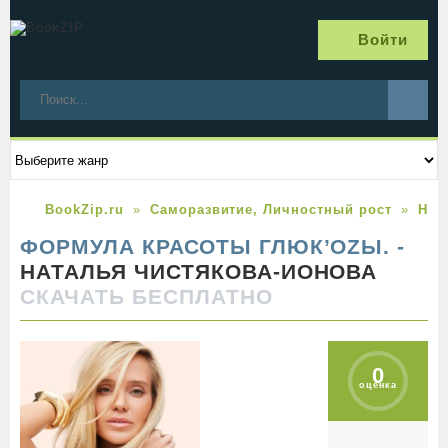
Войти
BookZip.ru
Саморазвитие, Личностный рост
Нат
ФОРМУЛА КРАСОТЫ ГЛЮК’OZЫ. -
НАТАЛЬЯ ЧИСТЯКОВА-ИОНОВА
СКАЧАТЬ БЕСПЛАТНО
0
оценка