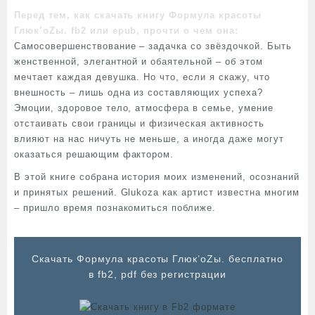
Перед тем, как скачать книгу Формула красоты
Глюк’oZы. fb2 или epub, прочти о чем она:
Самосовершенствование – задачка со звёздочкой. Быть
женственной, элегантной и обаятельной – об этом
мечтает каждая девушка. Но что, если я скажу, что
внешность – лишь одна из составляющих успеха?
Эмоции, здоровое тело, атмосфера в семье, умение
отстаивать свои границы и физическая активность
влияют на нас ничуть не меньше, а иногда даже могут
оказаться решающим фактором.
В этой книге собрана история моих изменений, осознаний
и принятых решений. Glukoza как артист известна многим
– пришло время познакомиться поближе.
Cкачать Формула красоты Глюк’oZы. бесплатно
в fb2, pdf без регистрации