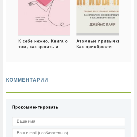
К себе нежно. Книга о
Атомные привычки.
том, как ценить и
Как приобрести
беречь себя
хорошие привычки и
избавиться от плохих
з
д
и
КОММЕНТАРИИ
Прокомментировать