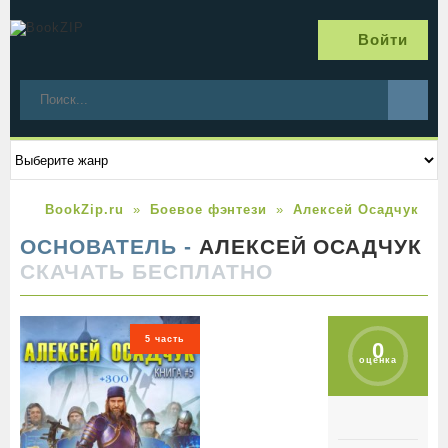
Войти
BookZip.ru
Боевое фэнтези
Алексей Осадчук
ОСНОВАТЕЛЬ -
АЛЕКСЕЙ ОСАДЧУК
СКАЧАТЬ БЕСПЛАТНО
5 часть
0
оценка