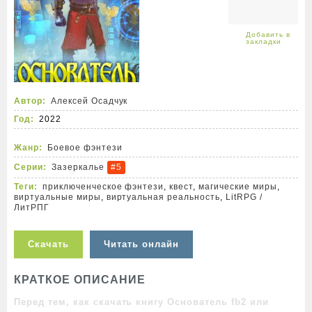
Автор:
Алексей Осадчук
Год:
2022
Жанр:
Боевое фэнтези
Серии:
Зазеркалье
#5
Теги:
приключенческое фэнтези
,
квест
,
магические миры
,
виртуальные миры
,
виртуальная реальность
,
LitRPG /
ЛитРПГ
Скачать
Читать онлайн
КРАТКОЕ ОПИСАНИЕ
Перед тем, как скачать книгу Основатель fb2 или