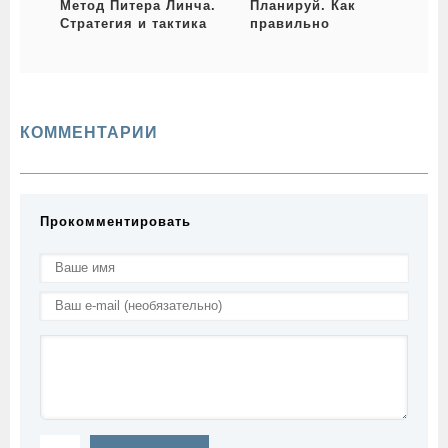
Метод Питера Линча.
Планируй. Как
Стратегия и тактика
правильно
индивидуального
планировать каждый
инвестора
год своей жизни и
сделать максимум
запланированного
КОММЕНТАРИИ
Прокомментировать