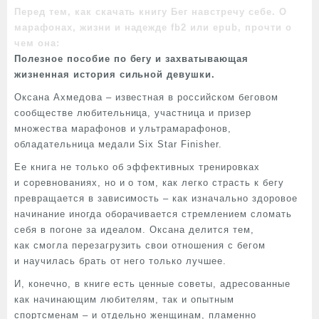
Перед тем, как скачать книгу Бег навстречу себе. О
марафонах, жизни и надежде fb2 или epub, прочти о
чем она:
Полезное пособие по бегу и захватывающая
жизненная история сильной девушки.
Оксана Ахмедова – известная в российском беговом
сообществе любительница, участница и призер
множества марафонов и ультрамарафонов,
обладательница медали Six Star Finisher.
Ее книга не только об эффективных тренировках
и соревнованиях, но и о том, как легко страсть к бегу
превращается в зависимость – как изначально здоровое
начинание иногда оборачивается стремлением сломать
себя в погоне за идеалом. Оксана делится тем,
как смогла перезагрузить свои отношения с бегом
и научилась брать от него только лучшее.
И, конечно, в книге есть ценные советы, адресованные
как начинающим любителям, так и опытным
спортсменам – и отдельно женщинам, пламенно