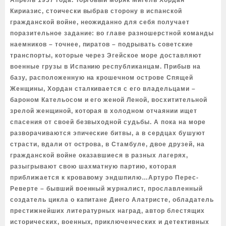
Апрель 1937 года. Торговый моряк Мигель Хордан
Кириазис, стоически выбрав сторону в испанской
гражданской войне, неожиданно для себя получает
поразительное задание: во главе разношерстной команды
наемников – точнее, пиратов – подрывать советские
транспорты, которые через Эгейское море доставляют
военные грузы в Испанию республиканцам. Прибыв на
базу, расположенную на крошечном острове Спящей
Женщины, Хордан сталкивается с его владельцами –
бароном Кательосом и его женой Леной, восхитительной
зрелой женщиной, которая в холодном отчаянии ищет
спасения от своей безвыходной судьбы. А пока на море
разворачиваются эпические битвы, а в сердцах бушуют
страсти, вдали от острова, в Стамбуле, двое друзей, на
гражданской войне оказавшиеся в разных лагерях,
разыгрывают свою шахматную партию, которая
приближается к кровавому эндшпилю…Артуро Перес-
Реверте – бывший военный журналист, прославленный
создатель цикла о капитане Диего Алатристе, обладатель
престижнейших литературных наград, автор блестящих
исторических, военных, приключенческих и детективных