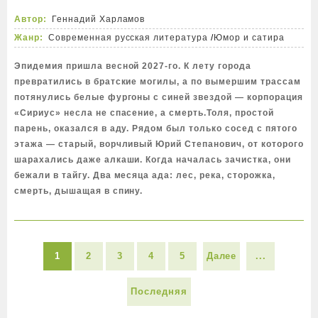
Автор:
Геннадий Харламов
Жанр:
Современная русская литература
/
Юмор и сатира
Эпидемия пришла весной 2027-го. К лету города
превратились в братские могилы, а по вымершим трассам
потянулись белые фургоны с синей звездой — корпорация
«Сириус» несла не спасение, а смерть.Толя, простой
парень, оказался в аду. Рядом был только сосед с пятого
этажа — старый, ворчливый Юрий Степанович, от которого
шарахались даже алкаши. Когда началась зачистка, они
бежали в тайгу. Два месяца ада: лес, река, сторожка,
смерть, дышащая в спину.
1
2
3
4
5
Далее
...
Последняя