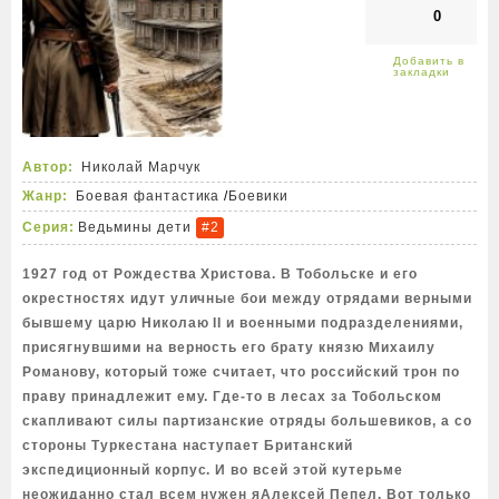
0
Автор:
Николай Марчук
Жанр:
Боевая фантастика
/
Боевики
Серия:
Ведьмины дети
#2
1927 год от Рождества Христова. В Тобольске и его
окрестностях идут уличные бои между отрядами верными
бывшему царю Николаю II и военными подразделениями,
присягнувшими на верность его брату князю Михаилу
Романову, который тоже считает, что российский трон по
праву принадлежит ему. Где-то в лесах за Тобольском
скапливают силы партизанские отряды большевиков, а со
стороны Туркестана наступает Британский
экспедиционный корпус. И во всей этой кутерьме
неожиданно стал всем нужен яАлексей Пепел. Вот только