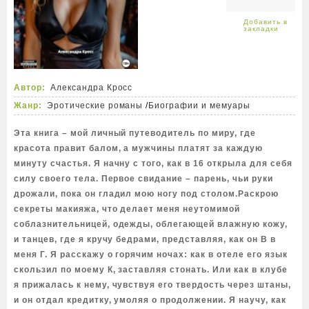
Автор:
Александра Кросс
Жанр:
Эротические романы
/
Биографии и мемуары
Эта книга – мой личный путеводитель по миру, где
красота правит балом, а мужчины платят за каждую
минуту счастья. Я начну с того, как в 16 открыла для себя
силу своего тела. Первое свидание – парень, чьи руки
дрожали, пока он гладил мою ногу под столом.Раскрою
секреты макияжа, что делает меня неутомимой
соблазнительницей, одежды, облегающей влажную кожу,
и танцев, где я кручу бедрами, представляя, как он В в
меня Г. Я расскажу о горячим ночах: как в отеле его язык
скользил по моему К, заставляя стонать. Или как в клубе
я прижалась к нему, чувствуя его твердость через штаны,
и он отдал кредитку, умоляя о продолжении. Я научу, как