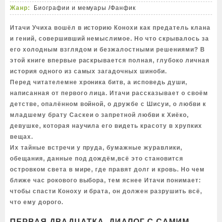
Жанр:
Биографии и мемуары
/
Фанфик
Итачи Учиха вошёл в историю Конохи как предатель клана
и гений, совершивший немыслимое. Но что скрывалось за
его холодным взглядом и безжалостными решениями? В
этой книге впервые раскрывается полная, глубоко личная
история одного из самых загадочных шиноби.
Перед читателемне хроника битв, а исповедь души,
написанная от первого лица. Итачи рассказывает о своём
детстве, опалённом войной, о дружбе с Шисуи, о любви к
младшему брату Саскеи о запретной любви к Хиёко,
девушке, которая научила его видеть красоту в хрупких
вещах.
Их тайные встречи у пруда, бумажные журавлики,
обещания, данные под дождём,всё это становится
островком света в мире, где правят долг и кровь. Но чем
ближе час рокового выбора, тем яснее Итачи понимает:
чтобы спасти Коноху и брата, он должен разрушить всё,
что ему дорого.
ПЕРВАЯ ДВАДЦАТКА. ДИАЛОГ С САМИМ