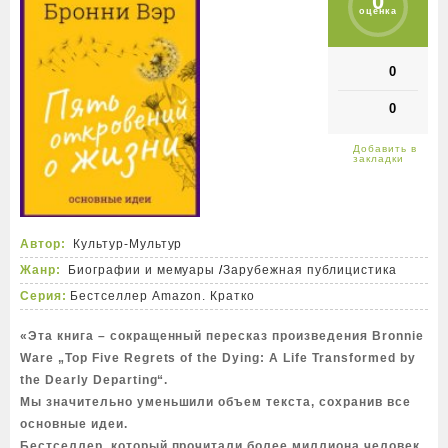
0
оценка
0
0
Автор:
Культур-Мультур
Жанр:
Биографии и мемуары
/
Зарубежная публицистика
Серия:
Бестселлер Amazon. Кратко
«Эта книга – сокращенный пересказ произведения Bronnie
Ware „Top Five Regrets of the Dying: A Life Transformed by
the Dearly Departing“.
Мы значительно уменьшили объем текста, сохранив все
основные идеи.
Бестселлер, который прочитали более миллиона человек