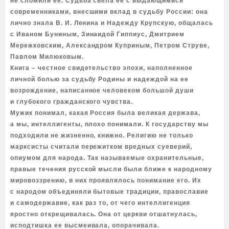
не сломили ее. Судьба свела ее с выдающимися
современниками, внесшими вклад в судьбу России: она
лично знала В. И. Ленина и Надежду Крупскую, общалась
с Иваном Буниным, Зинаидой Гиппиус, Дмитрием
Мережковским, Александром Куприным, Петром Струве,
Павлом Милюковым.
Книга – честное свидетельство эпохи, наполненное
личной болью за судьбу Родины и надеждой на ее
возрождение, написанное человеком большой души
и глубокого гражданского чувства.
Мужик понимал, какая Россия была великая держава,
а мы, интеллигенты, плохо понимали. К государству мы
подходили не жизненно, книжно. Религию не только
марксисты считали пережитком вредных суеверий,
опиумом для народа. Так называемые охранительные,
правые течения русской мысли были ближе к народному
мировоззрению, в них проявлялось понимание его. Их
с народом объединяли бытовые традиции, православие
и самодержавие, как раз то, от чего интеллигенция
яростно открещивалась. Она от церкви отшатнулась,
исподтишка ее высмеивала, опорачивала.