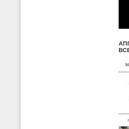
АП
ВС