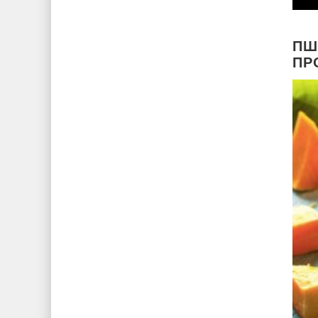
ПШ
ПР