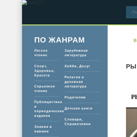
ПО ЖАНРАМ
B
Легкое
Зарубежная
чтение
литература
РЫ
Спорт,
Хобби, Досуг
Здоровье,
Красота
Религия и
духовная
Серьезное
литература
чтение
Родителям
Публицистика
и
Детские книги
периодические
издания
Словари,
Справочники
Знания и
навыки