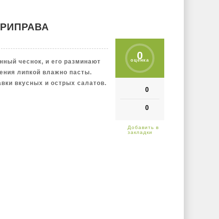
ПРИПРАВА
0
оценка
нный чеснок, и его разминают
ения липкой влажно пасты.
авки вкусных и острых салатов.
0
0