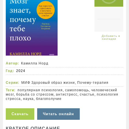
Автор:
Камилла Норд
Год:
2024
Серии:
МИФ Здоровый образ жизни
,
Почему-терапия
Теги:
популярная психология
,
самопомощь
,
человеческий
мозг
,
борьба со стрессом
,
антистресс
,
счастье
,
психология
стресса
,
наука
,
благополучие
Скачать
Читать онлайн
КРАТКОЕ ОПИСАНИЕ