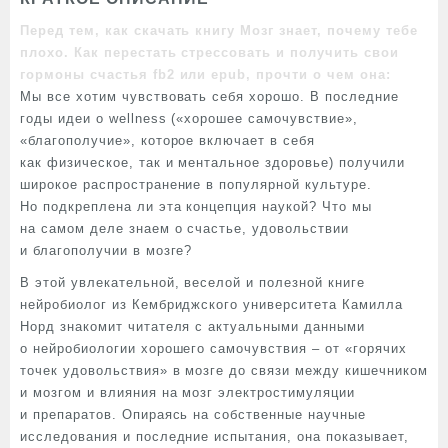
Перед тем, как скачать книгу Мозг знает, почему тебе
плохо. Как перестать стрессовать и получить свои
гормоны счастья fb2 или epub, прочти о чем она:
Мы все хотим чувствовать себя хорошо. В последние
годы идеи о wellness («хорошее самочувствие»,
«благополучие», которое включает в себя
как физическое, так и ментальное здоровье) получили
широкое распространение в популярной культуре.
Но подкреплена ли эта концепция наукой? Что мы
на самом деле знаем о счастье, удовольствии
и благополучии в мозге?
В этой увлекательной, веселой и полезной книге
нейробиолог из Кембриджского университета Камилла
Норд знакомит читателя с актуальными данными
о нейробиологии хорошего самочувствия – от «горячих
точек удовольствия» в мозге до связи между кишечником
и мозгом и влияния на мозг электростимуляции
и препаратов. Опираясь на собственные научные
исследования и последние испытания, она показывает,