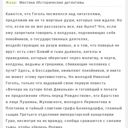
Жанр:
Мистика
/
Исторические детективы
Кажется, что Гоголь посмеялся над читателями,
предложив им не те мертвые души, которых они ждали. Но
что, если он не мог рассказать все, как было? Что, если
ему запретили говорить о колдунах, подчиняющих себе
покойников, о государственных деятелях,
воздействующих на разум живых, и о том, что поверья не
врут: есть свет Божий и тьма дьявола, ангелы и
праведники, которые оберегают через молитву, и черти,
колдуны, ведьмы и грешники, сбивающие человека с
пути? Здесь, в Бессарабии, оживляют покойников, и никто
не может этому противостоять. Но молодой Николай
Гоголь, только что издавший свою первую повесть
«Вечера на хуторе близ Диканьки» и готовящий к печати
ее продолжение «Ночь перед Рождеством», его Братство
в лице Пушкина, Жуковского, молодого Лермонтова и
Плетнева и тайный советник графа Бенкендорфа, главный
сыщик Третьего отделения императорской канцелярии
Гуро, несмотря на их вражду, сообща сражаются с силами
тьмы, чтобы уберечь Родину.