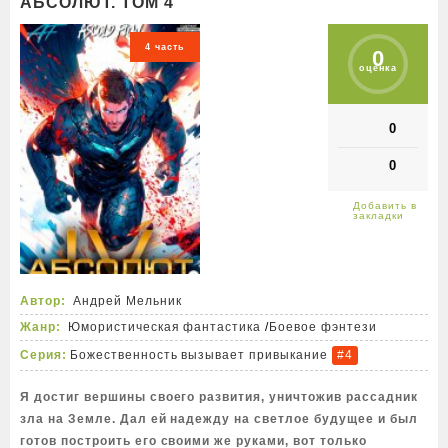
АБСОЛЮТ. ТОМ 4
4 часть
0
оценка
0
0
Автор:
Андрей Мельник
Жанр:
Юмористическая фантастика
/
Боевое фэнтези
Серия:
Божественность вызывает привыкание
#4
Я достиг вершины своего развития, уничтожив рассадник
зла на Земле. Дал ей надежду на светлое будущее и был
готов построить его своими же руками, вот только