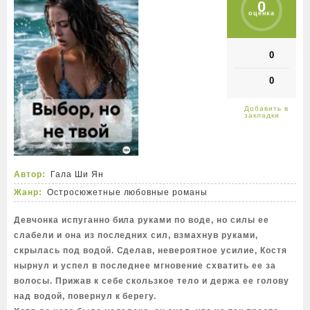
0
оценка
0
0
Автор:
Гала Ши Ян
Жанр:
Остросюжетные любовные романы
Девчонка испуганно била руками по воде, но силы ее
слабели и она из последних сил, взмахнув руками,
скрылась под водой. Сделав, невероятное усилие, Костя
нырнул и успел в последнее мгновение схватить ее за
волосы. Прижав к себе скользкое тело и держа ее голову
над водой, повернул к берегу.