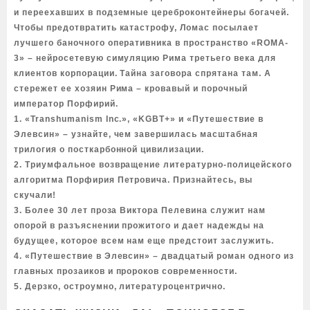
и переехавших в подземные цереброконтейнеры богачей.
Чтобы предотвратить катастрофу, Ломас посылает
лучшего баночного оперативника в пространство «ROMA-
3» – нейросетевую симуляцию Рима третьего века для
клиентов корпорации. Тайна заговора спрятана там. А
стережет ее хозяин Рима – кровавый и порочный
император Порфирий.
1. «Transhumanism Inc.», «KGBT+» и «Путешествие в
Элевсин» – узнайте, чем завершилась масштабная
трилогия о посткарбонной цивилизации.
2. Триумфальное возвращение литературно-полицейского
алгоритма Порфирия Петровича. Признайтесь, вы
скучали!
3. Более 30 лет проза Виктора Пелевина служит нам
опорой в разъяснении прожитого и дает надежды на
будущее, которое всем нам еще предстоит заслужить.
4. «Путешествие в Элевсин» – двадцатый роман одного из
главных прозаиков и пророков современности.
5. Дерзко, остроумно, литературоцентрично.