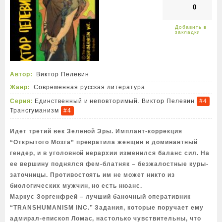
0
Автор:
Виктор Пелевин
Жанр:
Современная русская литература
Серия:
Единственный и неповторимый. Виктор Пелевин
#4
Трансгуманизм
#4
Идет третий век Зеленой Эры. Имплант-коррекция
“Открытого Мозга” превратила женщин в доминантный
гендер, и в уголовной иерархии изменился баланс сил. На
ее вершину поднялся фем-блатняк – безжалостные куры-
заточницы. Противостоять им не может никто из
биологических мужчин, но есть нюанс.
Маркус Зоргенфрей – лучший баночный оперативник
“TRANSHUMANISM INC.” Задания, которые поручает ему
адмирал-епископ Ломас, настолько чувствительны, что