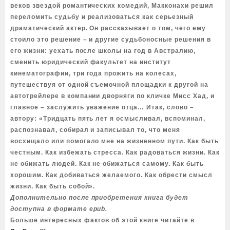
веков звездой романтических комедий, Макконахи решил
переломить судьбу и реализоваться как серьезный
драматический актер. Он рассказывает о том, чего ему
стоило это решение – и другие судьбоносные решения в
его жизни: уехать после школы на год в Австралию,
сменить юридический факультет на институт
кинематографии, три года прожить на колесах,
путешествуя от одной съемочной площадки к другой на
автотрейлере в компании дворняги по кличке Мисс Хад, и
главное – заслужить уважение отца… Итак, слово –
автору: «Тридцать пять лет я осмысливал, вспоминал,
распознавал, собирал и записывал то, что меня
восхищало или помогало мне на жизненном пути. Как быть
честным. Как избежать стресса. Как радоваться жизни. Как
не обижать людей. Как не обижаться самому. Как быть
хорошим. Как добиваться желаемого. Как обрести смысл
жизни. Как быть собой».
Дополнительно после приобретения книга будет
доступна в формате epub.
Больше интересных фактов об этой книге читайте в