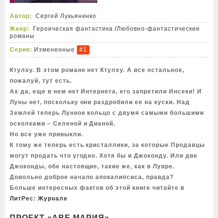
Автор:
Сергей Лукьяненко
Жанр:
Героическая фантастика
/
Любовно-фантастические
романы
Серия:
Измененные
#1
Ктулху. В этом романе нет Ктулху. А все остальное,
пожалуй, тут есть.
Ах да, еще в нем нет Интернета, его запретили Инсеки! И
Луны нет, поскольку они раздробили ее на куски. Над
Землей теперь Лунное кольцо с двумя самыми большими
осколками – Селеной и Дианой.
Но все уже привыкли.
К тому же теперь есть кристаллики, за которые Продавцы
могут продать что угодно. Хотя бы и Джоконду. Или две
Джоконды, обе настоящие, такие же, как в Лувре.
Довольно доброе начало апокалипсиса, правда?
Больше интересных фактов об этой книге читайте в
ЛитРес: Журнале
ПРОЕКТ «АВЕ МАРИЯ»