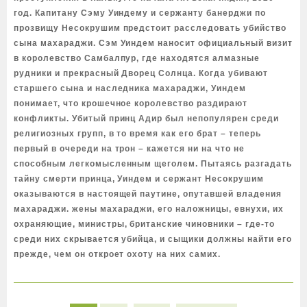
год. Капитану Сэму Уиндему и сержанту банерджи по
прозвищу Несокрушим предстоит расследовать убийство
сына махараджи. Сэм Уиндем наносит официальный визит
в королевство Самбалпур, где находятся алмазные
рудники и прекрасный Дворец Солнца. Когда убивают
старшего сына и наследника махараджи, Уиндем
понимает, что крошечное королевство раздирают
конфликты. Убитый принц Адир был непопулярен среди
религиозных групп, в то время как его брат – теперь
первый в очереди на трон – кажется ни на что не
способным легкомысленным щеголем. Пытаясь разгадать
тайну смерти принца, Уиндем и сержант Несокрушим
оказываются в настоящей паутине, опутавшей владения
махараджи. жены махараджи, его наложницы, евнухи, их
охраняющие, министры, британские чиновники – где-то
среди них скрывается убийца, и сыщики должны найти его
прежде, чем он откроет охоту на них самих.