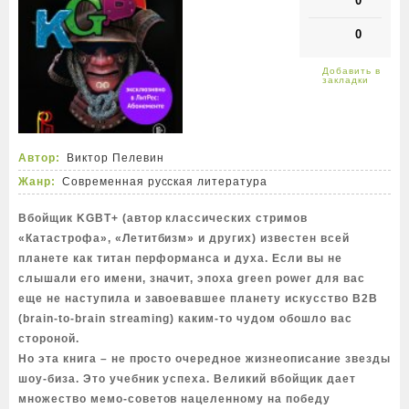
0
0
Автор:
Виктор Пелевин
Жанр:
Современная русская литература
Вбойщик KGBT+ (автор классических стримов
«Катастрофа», «Летитбизм» и других) известен всей
планете как титан перформанса и духа. Если вы не
слышали его имени, значит, эпоха green power для вас
еще не наступила и завоевавшее планету искусство B2B
(brain-to-brain streaming) каким-то чудом обошло вас
стороной.
Но эта книга – не просто очередное жизнеописание звезды
шоу-биза. Это учебник успеха. Великий вбойщик дает
множество мемо-советов нацеленному на победу