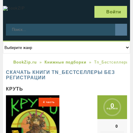
Войти
BookZip.ru
Книжные подборки
Tn_Бестселлеры
СКАЧАТЬ КНИГИ TN_БЕСТСЕЛЛЕРЫ БЕЗ
РЕГИСТРАЦИИ
КРУТЬ
4 часть
0
оценка
0