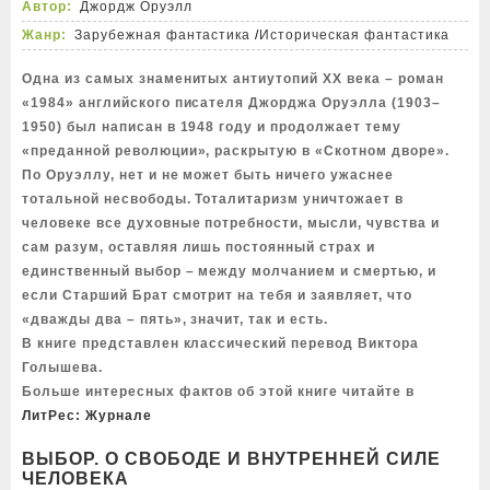
Автор:
Джордж Оруэлл
Жанр:
Зарубежная фантастика
/
Историческая фантастика
Одна из самых знаменитых антиутопий XX века – роман
«1984» английского писателя Джорджа Оруэлла (1903–
1950) был написан в 1948 году и продолжает тему
«преданной революции», раскрытую в «Скотном дворе».
По Оруэллу, нет и не может быть ничего ужаснее
тотальной несвободы. Тоталитаризм уничтожает в
человеке все духовные потребности, мысли, чувства и
сам разум, оставляя лишь постоянный страх и
единственный выбор – между молчанием и смертью, и
если Старший Брат смотрит на тебя и заявляет, что
«дважды два – пять», значит, так и есть.
В книге представлен классический перевод Виктора
Голышева.
Больше интересных фактов об этой книге читайте в
ЛитРес: Журнале
ВЫБОР. О СВОБОДЕ И ВНУТРЕННЕЙ СИЛЕ
ЧЕЛОВЕКА