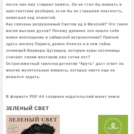
после них ему стирают память. Он не стал бы вникать в
арестантские разборки, если бы не страшная опасность,
нависшая над планетой.
Как связаны разрушенный Светом ад и Мезозой? Что такое
магия высших духов? Почему древнее зло нашло себе
новое воплощение в сибирской ветроколонии? Причем
здесь могила Париса, демон Ахилла и в чем тайна
зловещей Варвары Цугундер, которую куры-заточницы
считают своим ментором уже сотни лет?
Остросюжетный триллер-детектив “Круть” даст ответ на
многие мучительные вопросы, которых никто еще не
решался задать.
В формате PDF A4 сохранен издательский макет книги.
ЗЕЛЕНЫЙ СВЕТ
0
оценка