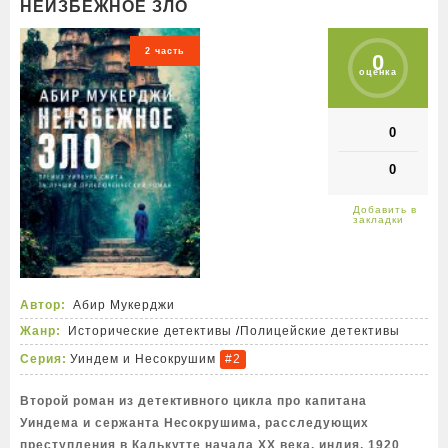
НЕИЗБЕЖНОЕ ЗЛО
2 часть
0
оценка
0
0
Автор:
Абир Мукерджи
Жанр:
Исторические детективы
/
Полицейские детективы
Серия:
Уиндем и Несокрушим
#2
Второй роман из детективного цикла про капитана
Уиндема и сержанта Несокрушима, расследующих
преступления в Калькутте начала XX века. индия, 1920