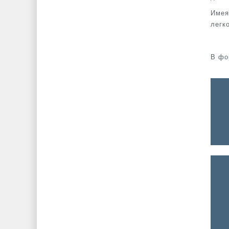
Имея
легк
В фо