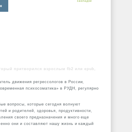
н
который притворился взрослым fb2 или epub,
атель движения регрессологов в России,
овременная психосоматика» в РУДН, регулярно
бые вопросы, которые сегодня волнуют
ей и родителей, здоровья, продуктивности,
вления своего предназначения и много еще
именно они и составляют нашу жизнь и каждый