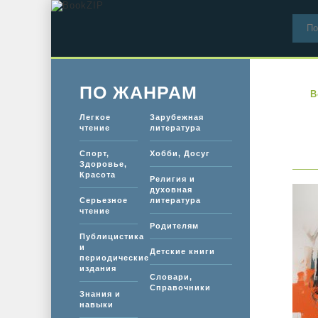
ПО ЖАНРАМ
B
Легкое
Зарубежная
чтение
литература
Спорт,
Хобби, Досуг
Здоровье,
Красота
Религия и
духовная
Серьезное
литература
чтение
Родителям
Публицистика
и
Детские книги
периодические
издания
Словари,
Справочники
Знания и
навыки