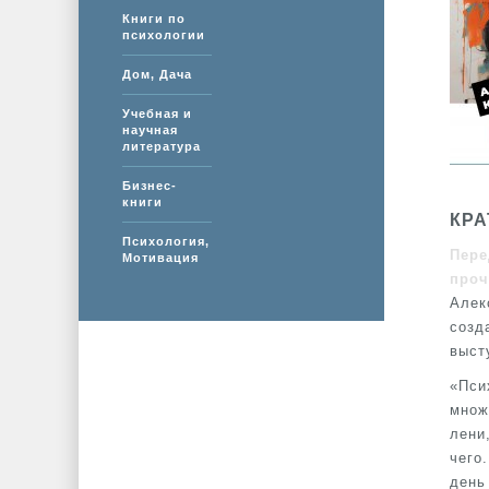
Книги по
психологии
Дом, Дача
Учебная и
научная
литература
Бизнес-
книги
КРА
Психология,
Пере
Мотивация
проч
Алек
созд
выст
«Пси
множ
лени
чего
день