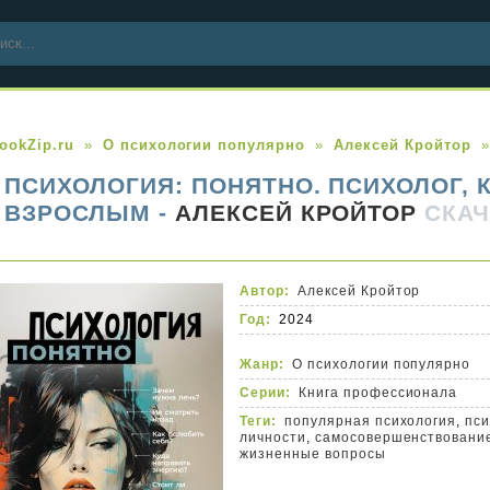
ookZip.ru
О психологии популярно
Алексей Кройтор
ПСИХОЛОГИЯ: ПОНЯТНО. ПСИХОЛОГ,
ВЗРОСЛЫМ -
АЛЕКСЕЙ КРОЙТОР
СКАЧ
Автор:
Алексей Кройтор
Год:
2024
Жанр:
О психологии популярно
Серии:
Книга профессионала
Теги:
популярная психология
,
пс
личности
,
самосовершенствовани
жизненные вопросы