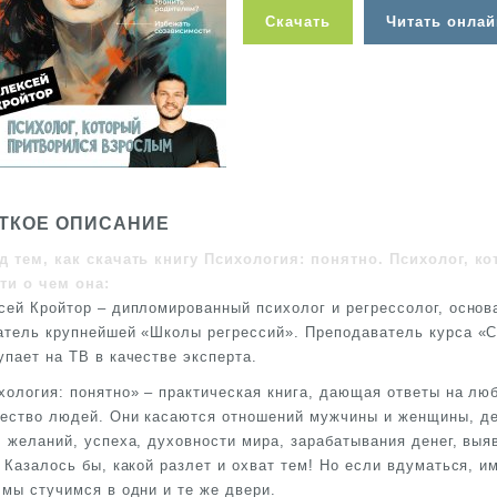
Скачать
Читать онлай
ТКОЕ ОПИСАНИЕ
д тем, как скачать книгу Психология: понятно. Психолог, 
ти о чем она:
сей Кройтор – дипломированный психолог и регрессолог, основ
атель крупнейшей «Школы регрессий». Преподаватель курса «С
упает на ТВ в качестве эксперта.
хология: понятно» – практическая книга, дающая ответы на лю
ество людей. Они касаются отношений мужчины и женщины, дет
, желаний, успеха, духовности мира, зарабатывания денег, выя
. Казалось бы, какой разлет и охват тем! Но если вдуматься, 
 мы стучимся в одни и те же двери.