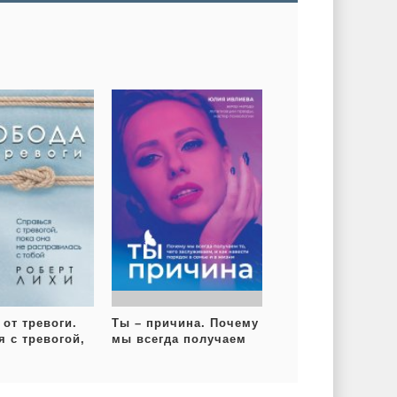
от тревоги.
Ты – причина. Почему
 с тревогой,
мы всегда получаем
 не
то, чего заслуживаем,
илась с тобой
и как навести порядок
в семье и в жизни