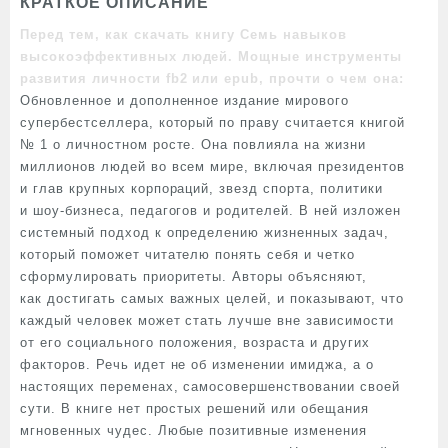
КРАТКОЕ ОПИСАНИЕ
Перед тем, как скачать книгу Семь навыков
высокоэффективных людей. Мощные инструменты
развития личности fb2 или epub, прочти о чем она:
Обновленное и дополненное издание мирового
супербестселлера, который по праву считается книгой
№ 1 о личностном росте. Она повлияла на жизни
миллионов людей во всем мире, включая президентов
и глав крупных корпораций, звезд спорта, политики
и шоу-бизнеса, педагогов и родителей. В ней изложен
системный подход к определению жизненных задач,
который поможет читателю понять себя и четко
сформулировать приоритеты. Авторы объясняют,
как достигать самых важных целей, и показывают, что
каждый человек может стать лучше вне зависимости
от его социального положения, возраста и других
факторов. Речь идет не об изменении имиджа, а о
настоящих переменах, самосовершенствовании своей
сути. В книге нет простых решений или обещания
мгновенных чудес. Любые позитивные изменения