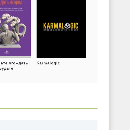
ньте угождать
Karmalogic
Будьте
вным,
ньте
ся о том, что
 вас другие,
тесь от
 вины