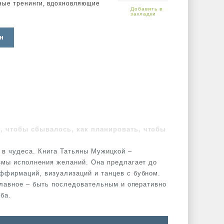
ные тренинги
,
вдохновляющие
н
ь, чтобы сбывалось, как планировать, чтобы
 в чудеса. Книга Татьяны Мужицкой –
змы исполнения желаний. Она предлагает до
ффирмаций, визуализаций и танцев с бубном.
 Главное – быть последовательным и оперативно
ба.