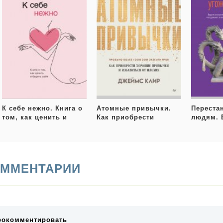
К себе нежно. Книга о
Атомные привычки.
Переста
том, как ценить и
Как приобрести
людям. 
беречь себя
хорошие привычки и
ассерти
избавиться от плохих
переста
заботить
думают о
и избавь
ММЕНТАРИИ
чувства
рокомментировать