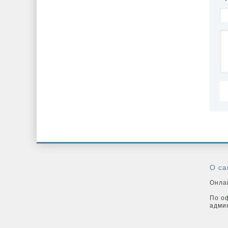
О са
Онлай
По о
адми