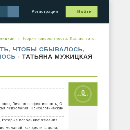
Войти
Регистрация
жицкая
Теория невероятности. Как мечтать, чтобы сбывалос
АТЬ, ЧТОБЫ СБЫВАЛОСЬ,
ЛОСЬ -
ТАТЬЯНА МУЖИЦКАЯ
0
оценка
 рост
,
Личная эффективность
,
О
кая психология
,
Психологические
и, которые исполняют желания
ие желаний
,
как достичь цели
,