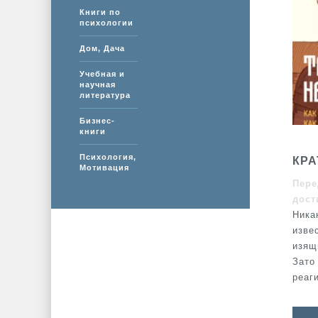
Книги по
психологии
Дом, Дача
Учебная и
научная
литература
Бизнес-
книги
Психология,
КРА
Мотивация
Пере
дост
Ника
изве
изящ
Зато
реаг