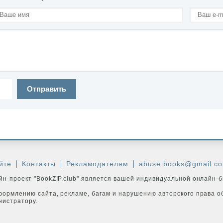
Отправить
йте
Контакты
Рекламодателям
abuse.books@gmail.c
н-проект "BookZIP.club" является вашей индивидуальной онлайн-б
формлению сайта, рекламе, багам и нарушению авторского права о
нистратору
.