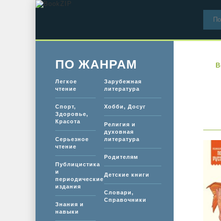
ПО ЖАНРАМ
B
Легкое
Зарубежная
чтение
литература
Спорт,
Хобби, Досуг
Здоровье,
Красота
Религия и
духовная
Серьезное
литература
чтение
Родителям
Публицистика
и
Детские книги
периодические
издания
Словари,
Справочники
Знания и
навыки