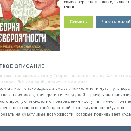
самосовершенствование
,
личност
книги
Скачать
Читать онлай
ТКОЕ ОПИСАНИЕ
д тем, как скачать книгу Теория невероятности. Как мечтат
игалось fb2 или epub, прочти о чем она:
кой магии. Только здравый смысл, психология и чуть-чуть веры
стного психолога, тренера и телеведущей – раскрывает механи
ного простую технологию превращения «хочу» в «имею». Без а
 почти со стопроцентной гарантией, что задуманное сбудется.
ировать на счастливые возможности, которые подкидывает судь