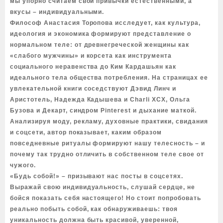
мы упорно считаем свои привычки естественными, а
вкусы – индивидуальными.
Философ Анастасия Торопова исследует, как культура,
идеология и экономика формируют представление о
нормальном теле: от древнегреческой женщины как
«слабого мужчины» и корсета как инструмента
социального неравенства до Ким Кардашьян как
идеального тела общества потребления. На страницах ее
увлекательной книги соседствуют Дэвид Линч и
Аристотель, Надежда Кадышева и Charli XCX, Ольга
Бузова и Декарт, синдром Pinterest и дыхание маткой.
Анализируя моду, рекламу, духовные практики, свидания
и соцсети, автор показывает, каким образом
повседневные ритуалы формируют нашу телесность – и
почему так трудно отличить в собственном теле свое от
чужого.
«Будь собой!» – призывают нас посты в соцсетях.
Выражай свою индивидуальность, слушай сердце, не
бойся показать себя настоящего! Но стоит попробовать
реально побыть собой, как обнаруживаешь: твоя
уникальность должна быть красивой, уверенной,