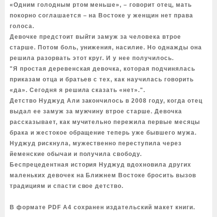
«Одним голодным ртом меньше», – говорит отец, мать
покорно соглашается – на Востоке у женщин нет права
голоса.
Девочке предстоит выйти замуж за человека втрое
старше. Потом боль, унижения, насилие. Но однажды она
решила разорвать этот круг. И у нее получилось.
"Я простая деревенская девочка, которая подчинялась
приказам отца и братьев с тех, как научилась говорить
«да». Сегодня я решила сказать «нет».".
Детство Нуджуд Али закончилось в 2008 году, когда отец
выдал ее замуж за мужчину втрое старше. Девочка
рассказывает, как мучительно пережила первые месяцы
брака и жестокое обращение теперь уже бывшего мужа.
Нуджуд рискнула, мужественно переступила через
йеменские обычаи и получила свободу.
Беспрецедентная история Нуджуд вдохновила других
маленьких девочек на Ближнем Востоке бросить вызов
традициям и спасти свое детство.
В формате PDF A4 сохранен издательский макет книги.