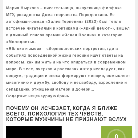
Мария Ныркова – писательница, выпускница филфака
МГУ, резидентка Дома творчества Переделкино. Ее
автофикшн-роман «Залив Терпения» (2023) был тепло
встречен читателями и критиками («яркий дебют»), вошел
в длинный список премии «Ясная Поляна» в категории
«Молодость».
«Яблоки и змеи» – сборник женских портретов, где в
событиях повседневной жизни героини ищут ответы на
вопросы, как им жить и на что опираться в современном
мире. В эссе, очерках и рассказах автор исследует, как
социум, традиции и эпоха формируют женщин, осмысляет
мизогинию и дружбу, свободу и несвободу, взросление и
сепарацию, отношения матери и дочери…
Содержит нецензурную брань
ПОЧЕМУ ОН ИСЧЕЗАЕТ, КОГДА Я БЛИЖЕ
ВСЕГО. ПСИХОЛОГИЯ ТЕХ ЧУВСТВ,
КОТОРЫЕ МУЖЧИНЫ НЕ ПРИЗНАЮТ ВСЛУХ
0