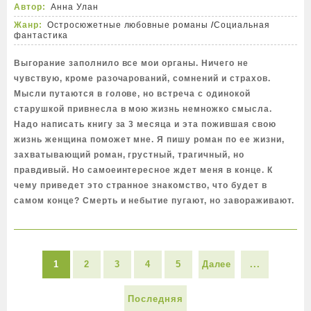
Автор:
Анна Улан
Жанр:
Остросюжетные любовные романы
/
Социальная
фантастика
Выгорание заполнило все мои органы. Ничего не
чувствую, кроме разочарований, сомнений и страхов.
Мысли путаются в голове, но встреча с одинокой
старушкой привнесла в мою жизнь немножко смысла.
Надо написать книгу за 3 месяца и эта пожившая свою
жизнь женщина поможет мне. Я пишу роман по ее жизни,
захватывающий роман, грустный, трагичный, но
правдивый. Но самоеинтересное ждет меня в конце. К
чему приведет это странное знакомство, что будет в
самом конце? Смерть и небытие пугают, но завораживают.
1
2
3
4
5
Далее
...
Последняя