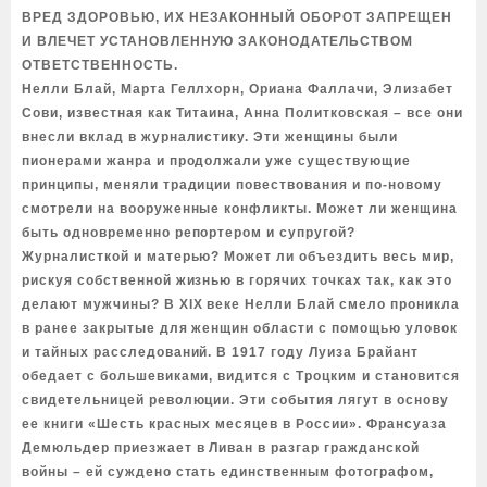
ВРЕД ЗДОРОВЬЮ, ИХ НЕЗАКОННЫЙ ОБОРОТ ЗАПРЕЩЕН
И ВЛЕЧЕТ УСТАНОВЛЕННУЮ ЗАКОНОДАТЕЛЬСТВОМ
ОТВЕТСТВЕННОСТЬ.
Нелли Блай, Марта Геллхорн, Ориана Фаллачи, Элизабет
Сови, известная как Титаина, Анна Политковская – все они
внесли вклад в журналистику. Эти женщины были
пионерами жанра и продолжали уже существующие
принципы, меняли традиции повествования и по-новому
смотрели на вооруженные конфликты. Может ли женщина
быть одновременно репортером и супругой?
Журналисткой и матерью? Может ли объездить весь мир,
рискуя собственной жизнью в горячих точках так, как это
делают мужчины? В XIX веке Нелли Блай смело проникла
в ранее закрытые для женщин области с помощью уловок
и тайных расследований. В 1917 году Луиза Брайант
обедает с большевиками, видится с Троцким и становится
свидетельницей революции. Эти события лягут в основу
ее книги «Шесть красных месяцев в России». Франсуаза
Демюльдер приезжает в Ливан в разгар гражданской
войны – ей суждено стать единственным фотографом,